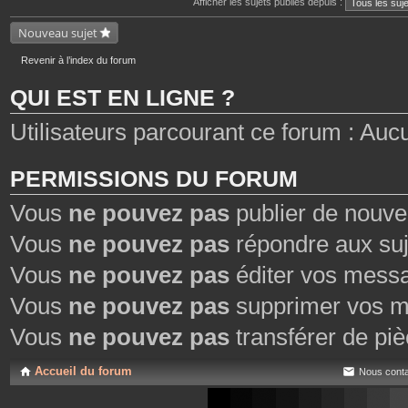
Afficher les sujets publiés depuis :
e
n
s
t
j
Nouveau sujet
e
o
s
i
n
Revenir à l’index du forum
t
e
QUI EST EN LIGNE ?
s
Utilisateurs parcourant ce forum : Aucun 
PERMISSIONS DU FORUM
Vous
ne pouvez pas
publier de nouve
Vous
ne pouvez pas
répondre aux suj
Vous
ne pouvez pas
éditer vos mess
Vous
ne pouvez pas
supprimer vos m
Vous
ne pouvez pas
transférer de piè
Accueil du forum
Nous conta