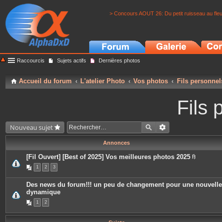
> Concours AOUT 26: Du petit ruisseau au fle
Raccourcis
Sujets actifs
Dernières photos
Accueil du forum
L'atelier Photo
Vos photos
Fils personnel
Fils 
Nouveau sujet
Annonces
[Fil Ouvert] [Best of 2025] Vos meilleures photos 2025
P
1
2
3
i
è
c
Des news du forum!!! un peu de changement pour une nouvelle
e
dynamique
s
j
1
2
o
i
n
t