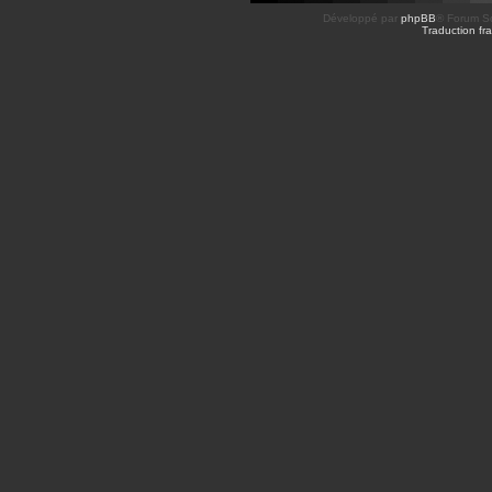
Développé par
phpBB
® Forum So
Traduction fra