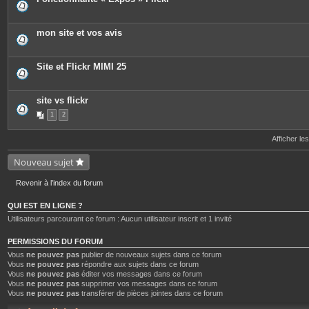
e
s
j
o
mon site et vos avis
i
n
t
e
Site et Flickr MIMI 25
s
site vs flickr
1
2
Afficher le
Nouveau sujet
Revenir à l’index du forum
QUI EST EN LIGNE ?
Utilisateurs parcourant ce forum : Aucun utilisateur inscrit et 1 invité
PERMISSIONS DU FORUM
Vous
ne pouvez pas
publier de nouveaux sujets dans ce forum
Vous
ne pouvez pas
répondre aux sujets dans ce forum
Vous
ne pouvez pas
éditer vos messages dans ce forum
Vous
ne pouvez pas
supprimer vos messages dans ce forum
Vous
ne pouvez pas
transférer de pièces jointes dans ce forum