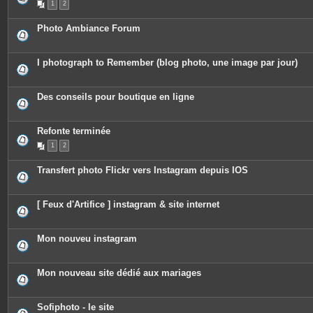
1
2
s
i
j
è
o
c
Photo Ambiance Forum
i
e
n
s
t
j
e
o
I photograph to Remember (blog photo, une image par jour)
s
i
n
t
e
Des conseils pour boutique en ligne
s
Refonte terminée
1
2
Transfert photo Flickr vers Instagram depuis IOS
[ Feux d'Artifice ] instagram & site internet
Mon nouveu instagram
Mon nouveau site dédié aux mariages
Sofiphoto - le site