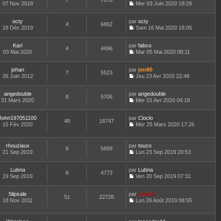
7
7670
e
a
n
07 Nov 2018
s
Mer 03 Juin 2020 18:29
e
e
d
g
i
C
u
r
s
e
e
e
o
l
l
s
r
r
octy
par
n
octy
t
4
6862
e
a
n
m
18 Déc 2019
s
Sam 16 Mai 2020 18:05
e
d
g
i
C
e
u
r
e
e
e
o
s
l
l
r
r
Karl
par
n
fabco
s
t
4
4496
e
n
m
03 Mai 2020
s
Mar 05 Mai 2020 08:11
a
e
d
i
C
e
u
g
r
e
e
o
s
l
e
l
r
r
johan
par
n
jmr80
s
t
7
5523
e
n
m
26 Juin 2012
s
Jeu 23 Avr 2020 22:48
a
e
d
i
C
e
u
g
r
e
e
o
s
l
e
l
r
r
angedouble
par
n
angedouble
s
t
8
5706
e
n
m
31 Mars 2020
s
Mer 01 Avr 2020 04:18
a
e
d
i
C
e
u
g
r
e
e
o
s
l
e
l
r
r
John197051100
par
n
Cloclo
s
t
48
18747
e
n
m
15 Fév 2020
s
Mer 25 Mars 2020 17:26
a
e
d
i
C
e
u
g
r
e
e
o
s
l
e
l
r
r
n
s
t
e
rhouziaux
par
touco
n
m
6
5699
s
a
e
d
21 Sep 2019
Lun 23 Sep 2019 20:53
i
e
u
g
r
C
e
e
s
l
e
l
o
r
r
s
t
e
Lubna
par
n
Lubna
n
m
6
4773
a
e
d
19 Sep 2019
s
Ven 20 Sep 2019 07:31
i
e
g
r
C
e
u
e
s
e
l
o
r
l
r
s
e
Slipsale
par
n
Lionel
n
t
m
51
22726
a
d
18 Nov 2011
s
Lun 26 Août 2019 08:55
i
e
e
g
C
e
u
e
r
s
e
o
r
l
r
l
s
n
n
t
m