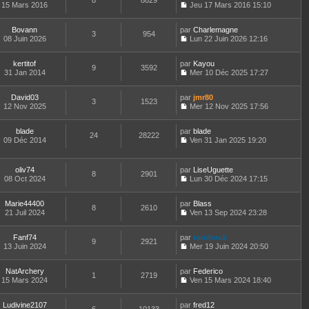
8
8829
e
t
15 Mars 2016
Jeu 17 Mars 2016 15:10
d
C
e
e
o
r
r
Bovann
par
n
Charlemagne
l
3
954
n
08 Juin 2026
s
Lun 22 Juin 2026 12:16
e
i
C
u
d
e
o
l
e
kertitof
par
r
n
Kayou
t
r
9
3592
31 Jan 2014
m
s
Mer 10 Déc 2025 17:27
e
n
C
e
u
r
i
o
s
l
l
e
David03
par
n
jmr80
s
t
3
1523
e
r
12 Nov 2025
s
Mer 12 Nov 2025 17:56
a
e
d
m
C
u
g
r
e
e
o
l
e
l
r
s
blade
par
n
blade
t
24
28222
e
n
s
09 Déc 2014
s
Ven 31 Jan 2025 19:20
e
d
i
a
C
u
r
e
e
g
o
l
l
r
r
e
n
t
e
oliv74
par
LiseUguette
n
m
8
2901
s
e
d
08 Oct 2024
Lun 30 Déc 2024 17:15
i
e
u
r
C
e
e
s
l
l
o
r
r
s
t
e
Marie44400
par
n
Blass
n
m
8
2610
a
e
d
21 Juil 2024
s
Ven 13 Sep 2024 23:28
i
e
g
r
C
e
u
e
s
e
l
o
r
l
r
s
e
Fanf74
par
n
torobouk
n
t
m
9
2921
a
d
13 Juin 2024
s
Mer 19 Juin 2024 20:50
i
e
e
g
C
e
u
e
r
s
e
o
r
l
r
l
s
NatArchery
par
n
Federico
n
t
m
1
2719
e
a
15 Mars 2024
s
Ven 15 Mars 2024 18:40
i
e
e
d
g
C
u
e
r
s
e
e
o
l
r
l
s
r
Ludivine2107
par
n
fred12
t
m