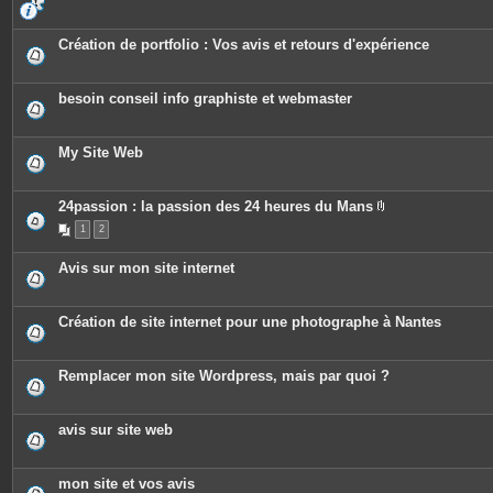
s
Création de portfolio : Vos avis et retours d'expérience
besoin conseil info graphiste et webmaster
My Site Web
24passion : la passion des 24 heures du Mans
P
1
2
i
è
c
Avis sur mon site internet
e
s
j
o
Création de site internet pour une photographe à Nantes
i
n
t
e
Remplacer mon site Wordpress, mais par quoi ?
s
avis sur site web
mon site et vos avis