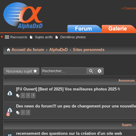
> Concour
Raccourcis
Sujets actifs
Dernières photos
Accueil du forum
AlphaDxD
Sites personnels
Nouveau sujet
Annonces
[Fil Ouvert] [Best of 2025] Vos meilleures photos 2025
P
1
2
3
i
è
c
Des news du forum!!! un peu de changement pour une nouvell
e
s
1
2
j
o
i
Sujets
n
t
e
recensement des questions sur la création d'un site web