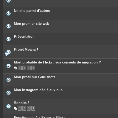
Un site parmi d'autres
Mon premier site web
Présentation
Projet Moana
P
i
è
c
Mort probable de Flickr : vos conseils de migration ?
e
1
2
3
4
s
j
o
Mon profil sur Gurushots
i
n
t
e
Mon Instagram dédié aux nus
s
Sonolta
P
1
2
3
4
i
è
c
Fonctionnalité « Expos » Flickr