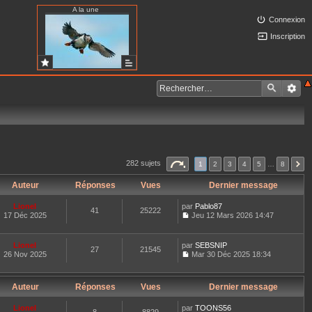
A la une
Connexion
Inscription
282 sujets
1
2
3
4
5
…
8
Auteur
Réponses
Vues
Dernier message
Lionel
par
Pablo87
41
25222
17 Déc 2025
Jeu 12 Mars 2026 14:47
C
o
n
Lionel
par
SEBSNIP
27
21545
s
26 Nov 2025
Mar 30 Déc 2025 18:34
u
C
l
o
t
n
e
Auteur
Réponses
Vues
Dernier message
s
r
u
l
l
Lionel
par
TOONS56