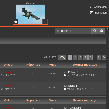
A la une
Connexion
Inscription
282 sujets
1
2
3
4
5
…
8
Auteur
Réponses
Vues
Dernier message
Lionel
par
Pablo87
41
25004
17 Déc 2025
Jeu 12 Mars 2026 14:47
C
o
n
Lionel
par
SEBSNIP
27
21365
s
26 Nov 2025
Mar 30 Déc 2025 18:34
u
C
l
o
t
n
e
Auteur
Réponses
Vues
Dernier message
s
r
u
l
l
Lionel
par
TOONS56