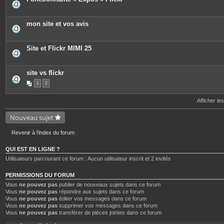
e
s
j
o
mon site et vos avis
i
n
t
e
Site et Flickr MIMI 25
s
site vs flickr
1
2
Afficher le
Nouveau sujet
Revenir à l’index du forum
QUI EST EN LIGNE ?
Utilisateurs parcourant ce forum : Aucun utilisateur inscrit et 2 invités
PERMISSIONS DU FORUM
Vous
ne pouvez pas
publier de nouveaux sujets dans ce forum
Vous
ne pouvez pas
répondre aux sujets dans ce forum
Vous
ne pouvez pas
éditer vos messages dans ce forum
Vous
ne pouvez pas
supprimer vos messages dans ce forum
Vous
ne pouvez pas
transférer de pièces jointes dans ce forum