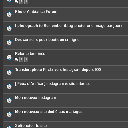
1
2
s
i
j
è
o
c
Photo Ambiance Forum
i
e
n
s
t
j
e
o
I photograph to Remember (blog photo, une image par jour)
s
i
n
t
e
Des conseils pour boutique en ligne
s
Refonte terminée
1
2
Transfert photo Flickr vers Instagram depuis IOS
[ Feux d'Artifice ] instagram & site internet
Mon nouveu instagram
Mon nouveau site dédié aux mariages
Sofiphoto - le site