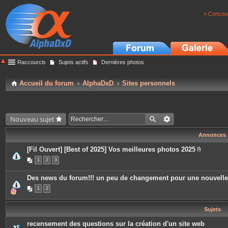
> Concour
Raccourcis
Sujets actifs
Dernières photos
Accueil du forum
AlphaDxD
Sites personnels
Nouveau sujet
Annonces
[Fil Ouvert] [Best of 2025] Vos meilleures photos 2025
P
1
2
3
i
è
c
Des news du forum!!! un peu de changement pour une nouvell
e
s
1
2
j
o
i
Sujets
n
t
e
recensement des questions sur la création d'un site web