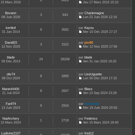
8
8829
e
t
15 Mars 2016
Jeu 17 Mars 2016 15:10
d
C
e
e
o
r
r
Bovann
par
n
Charlemagne
l
3
943
n
08 Juin 2026
s
Lun 22 Juin 2026 12:16
e
i
C
u
d
e
o
l
e
kertitof
par
r
n
Kayou
t
r
9
3582
31 Jan 2014
m
s
Mer 10 Déc 2025 17:27
e
n
C
e
u
r
i
o
s
l
l
e
David03
par
n
jmr80
s
t
3
1522
e
r
12 Nov 2025
s
Mer 12 Nov 2025 17:56
a
e
d
m
C
u
g
r
e
e
o
l
e
l
r
s
blade
par
n
blade
t
24
28208
e
n
s
09 Déc 2014
s
Ven 31 Jan 2025 19:20
e
d
i
a
C
u
r
e
e
g
o
l
l
r
r
e
n
t
e
oliv74
par
LiseUguette
n
m
8
2895
s
e
d
08 Oct 2024
Lun 30 Déc 2024 17:15
i
e
u
r
C
e
e
s
l
l
o
r
r
s
t
e
Marie44400
par
n
Blass
n
m
8
2607
a
e
d
21 Juil 2024
s
Ven 13 Sep 2024 23:28
i
e
g
r
C
e
u
e
s
e
l
o
r
l
r
s
e
Fanf74
par
n
torobouk
n
t
m
9
2916
a
d
13 Juin 2024
s
Mer 19 Juin 2024 20:50
i
e
e
g
C
e
u
e
r
s
e
o
r
l
r
l
s
NatArchery
par
n
Federico
n
t
m
1
2718
e
a
15 Mars 2024
s
Ven 15 Mars 2024 18:40
i
e
e
d
g
C
u
e
r
s
e
e
o
l
r
l
s
r
Ludivine2107
par
n
fred12
t
m