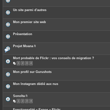
Un site parmi d'autres
Mon premier site web
Présentation
Projet Moana
P
i
è
c
Mort probable de Flickr : vos conseils de migration ?
e
1
2
3
4
s
j
o
Mon profil sur Gurushots
i
n
t
e
Mon Instagram dédié aux nus
s
Sonolta
P
1
2
3
4
i
è
c
Fonctionnalité « Expos » Flickr