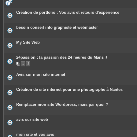
s
Création de portfolio : Vos avis et retours d'expérience
besoin conseil info graphiste et webmaster
My Site Web
24passion : la passion des 24 heures du Mans
P
1
2
i
è
c
Avis sur mon site internet
e
s
j
o
Création de site internet pour une photographe à Nantes
i
n
t
e
Remplacer mon site Wordpress, mais par quoi ?
s
avis sur site web
mon site et vos avis