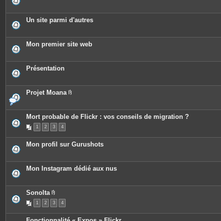
Un site parmi d'autres
Mon premier site web
Présentation
Projet Moana
P
i
è
c
Mort probable de Flickr : vos conseils de migration ?
e
1
2
3
4
s
j
o
Mon profil sur Gurushots
i
n
t
e
Mon Instagram dédié aux nus
s
Sonolta
P
1
2
3
4
i
è
c
Fonctionnalité « Expos » Flickr