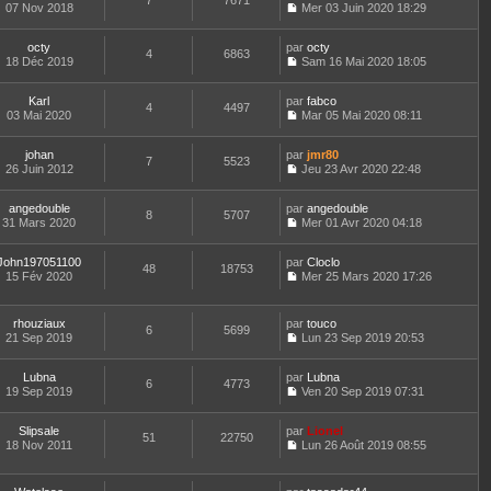
7
7671
e
a
n
07 Nov 2018
s
Mer 03 Juin 2020 18:29
e
e
d
g
i
C
u
r
s
e
e
e
o
l
l
s
r
r
octy
par
n
octy
t
4
6863
e
a
n
m
18 Déc 2019
s
Sam 16 Mai 2020 18:05
e
d
g
i
C
e
u
r
e
e
e
o
s
l
l
r
r
Karl
par
n
fabco
s
t
4
4497
e
n
m
03 Mai 2020
s
Mar 05 Mai 2020 08:11
a
e
d
i
C
e
u
g
r
e
e
o
s
l
e
l
r
r
johan
par
n
jmr80
s
t
7
5523
e
n
m
26 Juin 2012
s
Jeu 23 Avr 2020 22:48
a
e
d
i
C
e
u
g
r
e
e
o
s
l
e
l
r
r
angedouble
par
n
angedouble
s
t
8
5707
e
n
m
31 Mars 2020
s
Mer 01 Avr 2020 04:18
a
e
d
i
C
e
u
g
r
e
e
o
s
l
e
l
r
r
John197051100
par
n
Cloclo
s
t
48
18753
e
n
m
15 Fév 2020
s
Mer 25 Mars 2020 17:26
a
e
d
i
C
e
u
g
r
e
e
o
s
l
e
l
r
r
n
s
t
e
rhouziaux
par
touco
n
m
6
5699
s
a
e
d
21 Sep 2019
Lun 23 Sep 2019 20:53
i
e
u
g
r
C
e
e
s
l
e
l
o
r
r
s
t
e
Lubna
par
n
Lubna
n
m
6
4773
a
e
d
19 Sep 2019
s
Ven 20 Sep 2019 07:31
i
e
g
r
C
e
u
e
s
e
l
o
r
l
r
s
e
Slipsale
par
n
Lionel
n
t
m
51
22750
a
d
18 Nov 2011
s
Lun 26 Août 2019 08:55
i
e
e
g
C
e
u
e
r
s
e
o
r
l
r
l
s
n
n
t
m