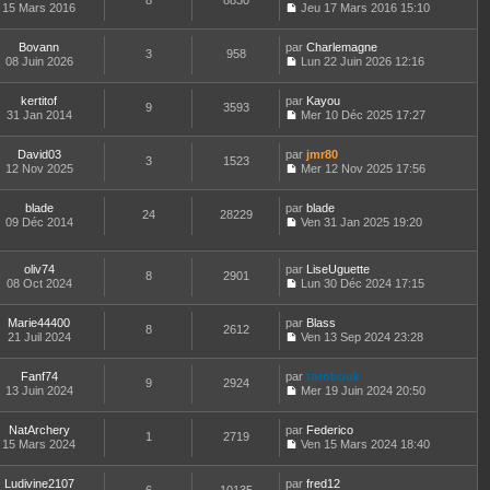
8
8830
e
t
15 Mars 2016
Jeu 17 Mars 2016 15:10
d
C
e
e
o
r
r
Bovann
par
n
Charlemagne
l
3
958
n
08 Juin 2026
s
Lun 22 Juin 2026 12:16
e
i
C
u
d
e
o
l
e
kertitof
par
r
n
Kayou
t
r
9
3593
31 Jan 2014
m
s
Mer 10 Déc 2025 17:27
e
n
C
e
u
r
i
o
s
l
l
e
David03
par
n
jmr80
s
t
3
1523
e
r
12 Nov 2025
s
Mer 12 Nov 2025 17:56
a
e
d
m
C
u
g
r
e
e
o
l
e
l
r
s
blade
par
n
blade
t
24
28229
e
n
s
09 Déc 2014
s
Ven 31 Jan 2025 19:20
e
d
i
a
C
u
r
e
e
g
o
l
l
r
r
e
n
t
e
oliv74
par
LiseUguette
n
m
8
2901
s
e
d
08 Oct 2024
Lun 30 Déc 2024 17:15
i
e
u
r
C
e
e
s
l
l
o
r
r
s
t
e
Marie44400
par
n
Blass
n
m
8
2612
a
e
d
21 Juil 2024
s
Ven 13 Sep 2024 23:28
i
e
g
r
C
e
u
e
s
e
l
o
r
l
r
s
e
Fanf74
par
n
torobouk
n
t
m
9
2924
a
d
13 Juin 2024
s
Mer 19 Juin 2024 20:50
i
e
e
g
C
e
u
e
r
s
e
o
r
l
r
l
s
NatArchery
par
n
Federico
n
t
m
1
2719
e
a
15 Mars 2024
s
Ven 15 Mars 2024 18:40
i
e
e
d
g
C
u
e
r
s
e
e
o
l
r
l
s
r
Ludivine2107
par
n
fred12
t
m