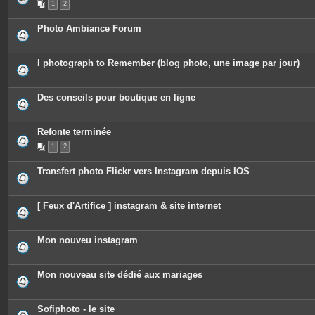
1
2
s
i
j
è
o
c
Photo Ambiance Forum
i
e
n
s
t
j
e
o
I photograph to Remember (blog photo, une image par jour)
s
i
n
t
e
Des conseils pour boutique en ligne
s
Refonte terminée
1
2
Transfert photo Flickr vers Instagram depuis IOS
[ Feux d'Artifice ] instagram & site internet
Mon nouveu instagram
Mon nouveau site dédié aux mariages
Sofiphoto - le site