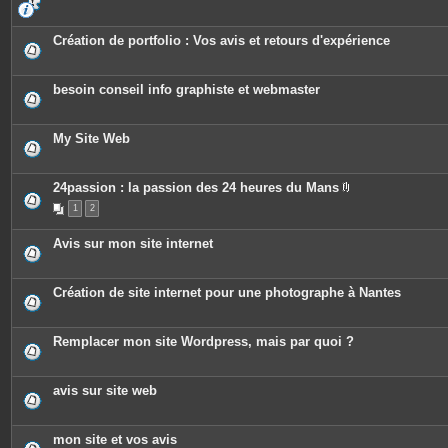
s
Création de portfolio : Vos avis et retours d'expérience
besoin conseil info graphiste et webmaster
My Site Web
24passion : la passion des 24 heures du Mans
P
1
2
i
è
c
Avis sur mon site internet
e
s
j
o
Création de site internet pour une photographe à Nantes
i
n
t
e
Remplacer mon site Wordpress, mais par quoi ?
s
avis sur site web
mon site et vos avis