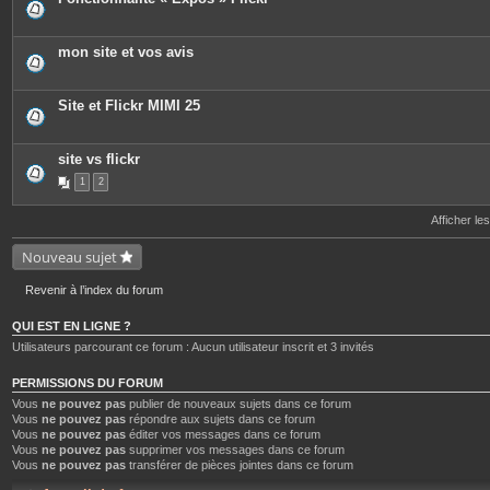
e
s
j
o
mon site et vos avis
i
n
t
e
Site et Flickr MIMI 25
s
site vs flickr
1
2
Afficher le
Nouveau sujet
Revenir à l’index du forum
QUI EST EN LIGNE ?
Utilisateurs parcourant ce forum : Aucun utilisateur inscrit et 3 invités
PERMISSIONS DU FORUM
Vous
ne pouvez pas
publier de nouveaux sujets dans ce forum
Vous
ne pouvez pas
répondre aux sujets dans ce forum
Vous
ne pouvez pas
éditer vos messages dans ce forum
Vous
ne pouvez pas
supprimer vos messages dans ce forum
Vous
ne pouvez pas
transférer de pièces jointes dans ce forum