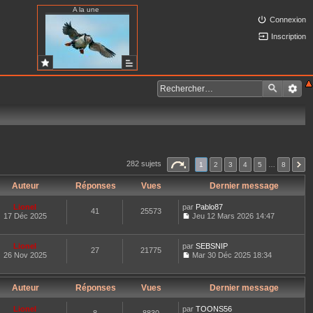
A la une
Connexion
Inscription
282 sujets
1
2
3
4
5
…
8
Auteur
Réponses
Vues
Dernier message
Lionel
par
Pablo87
41
25573
17 Déc 2025
Jeu 12 Mars 2026 14:47
C
o
n
Lionel
par
SEBSNIP
27
21775
s
26 Nov 2025
Mar 30 Déc 2025 18:34
u
C
l
o
t
n
e
Auteur
Réponses
Vues
Dernier message
s
r
u
l
l
Lionel
par
TOONS56