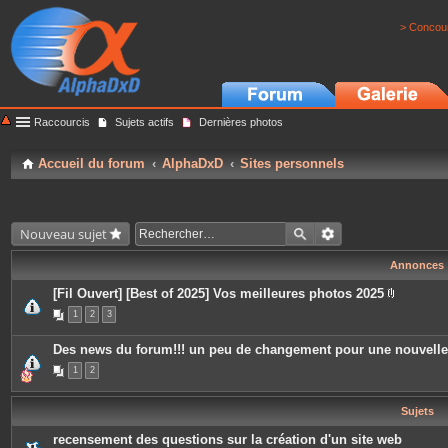
> Concour
Raccourcis
Sujets actifs
Dernières photos
Accueil du forum
AlphaDxD
Sites personnels
Nouveau sujet
Annonces
[Fil Ouvert] [Best of 2025] Vos meilleures photos 2025
P
1
2
3
i
è
c
Des news du forum!!! un peu de changement pour une nouvell
e
s
1
2
j
o
i
Sujets
n
t
e
recensement des questions sur la création d'un site web