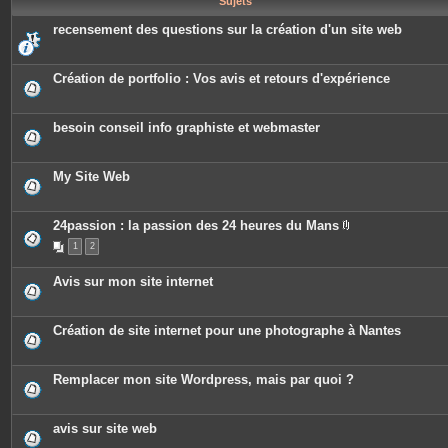
Sujets
e
s
recensement des questions sur la création d'un site web
Création de portfolio : Vos avis et retours d'expérience
besoin conseil info graphiste et webmaster
My Site Web
24passion : la passion des 24 heures du Mans
P
1
2
i
è
c
Avis sur mon site internet
e
s
j
o
Création de site internet pour une photographe à Nantes
i
n
t
e
Remplacer mon site Wordpress, mais par quoi ?
s
avis sur site web