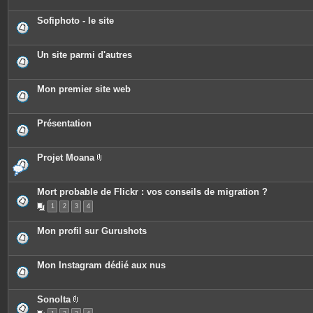
Sofiphoto - le site
Un site parmi d'autres
Mon premier site web
Présentation
Projet Moana
P
i
è
c
Mort probable de Flickr : vos conseils de migration ?
e
1
2
3
4
s
j
o
Mon profil sur Gurushots
i
n
t
e
Mon Instagram dédié aux nus
s
Sonolta
P