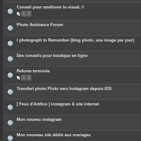
è
c
Conseil pour améliorer le visuel.
e
P
1
2
s
i
j
è
o
c
Photo Ambiance Forum
i
e
n
s
t
j
e
o
I photograph to Remember (blog photo, une image par jour)
s
i
n
t
e
Des conseils pour boutique en ligne
s
Refonte terminée
1
2
Transfert photo Flickr vers Instagram depuis IOS
[ Feux d'Artifice ] instagram & site internet
Mon nouveu instagram
Mon nouveau site dédié aux mariages