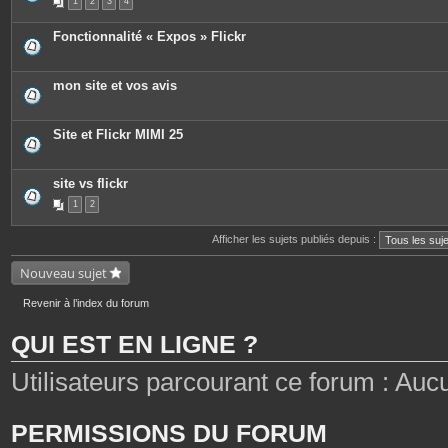
1
2
3
4
i
è
c
Fonctionnalité « Expos » Flickr
e
s
j
o
mon site et vos avis
i
n
t
e
Site et Flickr MIMI 25
s
site vs flickr
1
2
Afficher les sujets publiés depuis :
Nouveau sujet
Revenir à l’index du forum
QUI EST EN LIGNE ?
Utilisateurs parcourant ce forum : Aucun 
PERMISSIONS DU FORUM