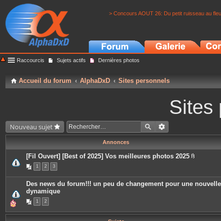
> Concours AOUT 26: Du petit ruisseau au fle
Raccourcis
Sujets actifs
Dernières photos
Accueil du forum
AlphaDxD
Sites personnels
Sites
Nouveau sujet
Annonces
[Fil Ouvert] [Best of 2025] Vos meilleures photos 2025
P
1
2
3
i
è
c
Des news du forum!!! un peu de changement pour une nouvelle
e
dynamique
s
j
1
2
o
i
n
t