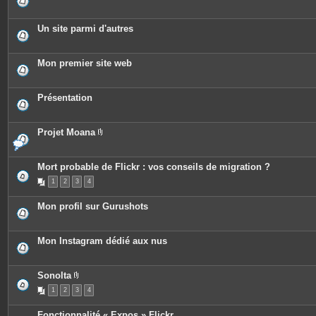
Un site parmi d'autres
Mon premier site web
Présentation
Projet Moana
P
i
è
c
Mort probable de Flickr : vos conseils de migration ?
e
1
2
3
4
s
j
o
Mon profil sur Gurushots
i
n
t
e
Mon Instagram dédié aux nus
s
Sonolta
P
1
2
3
4
i
è
c
Fonctionnalité « Expos » Flickr