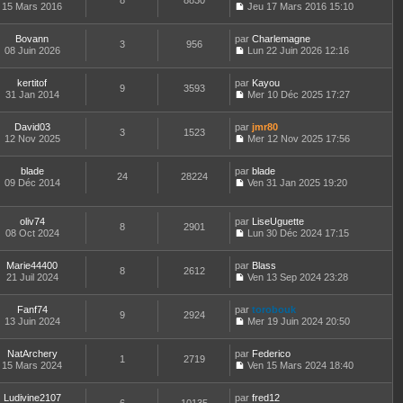
8
8830
e
t
15 Mars 2016
Jeu 17 Mars 2016 15:10
d
C
e
e
o
r
r
Bovann
par
n
Charlemagne
l
3
956
n
08 Juin 2026
s
Lun 22 Juin 2026 12:16
e
i
C
u
d
e
o
l
e
kertitof
par
r
n
Kayou
t
r
9
3593
31 Jan 2014
m
s
Mer 10 Déc 2025 17:27
e
n
C
e
u
r
i
o
s
l
l
e
David03
par
n
jmr80
s
t
3
1523
e
r
12 Nov 2025
s
Mer 12 Nov 2025 17:56
a
e
d
m
C
u
g
r
e
e
o
l
e
l
r
s
blade
par
n
blade
t
24
28224
e
n
s
09 Déc 2014
s
Ven 31 Jan 2025 19:20
e
d
i
a
C
u
r
e
e
g
o
l
l
r
r
e
n
t
e
oliv74
par
LiseUguette
n
m
8
2901
s
e
d
08 Oct 2024
Lun 30 Déc 2024 17:15
i
e
u
r
C
e
e
s
l
l
o
r
r
s
t
e
Marie44400
par
n
Blass
n
m
8
2612
a
e
d
21 Juil 2024
s
Ven 13 Sep 2024 23:28
i
e
g
r
C
e
u
e
s
e
l
o
r
l
r
s
e
Fanf74
par
n
torobouk
n
t
m
9
2924
a
d
13 Juin 2024
s
Mer 19 Juin 2024 20:50
i
e
e
g
C
e
u
e
r
s
e
o
r
l
r
l
s
NatArchery
par
n
Federico
n
t
m
1
2719
e
a
15 Mars 2024
s
Ven 15 Mars 2024 18:40
i
e
e
d
g
C
u
e
r
s
e
e
o
l
r
l
s
r
Ludivine2107
par
n
fred12
t
m