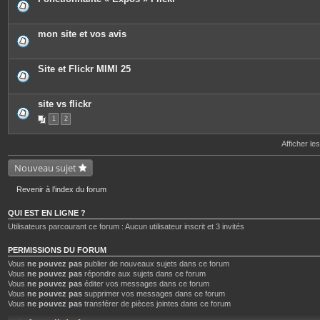
e
s
j
o
mon site et vos avis
i
n
t
e
Site et Flickr MIMI 25
s
site vs flickr
1
2
Afficher le
Nouveau sujet
Revenir à l’index du forum
QUI EST EN LIGNE ?
Utilisateurs parcourant ce forum : Aucun utilisateur inscrit et 3 invités
PERMISSIONS DU FORUM
Vous
ne pouvez pas
publier de nouveaux sujets dans ce forum
Vous
ne pouvez pas
répondre aux sujets dans ce forum
Vous
ne pouvez pas
éditer vos messages dans ce forum
Vous
ne pouvez pas
supprimer vos messages dans ce forum
Vous
ne pouvez pas
transférer de pièces jointes dans ce forum