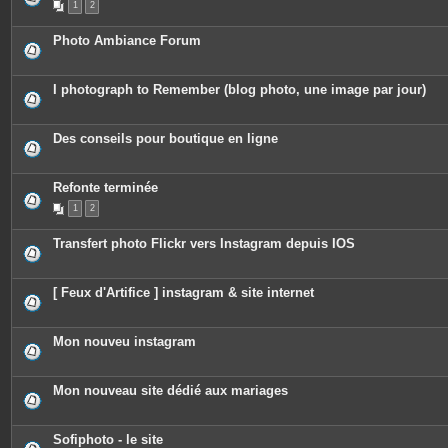
1
2
s
i
j
è
o
c
Photo Ambiance Forum
i
e
n
s
t
j
e
o
I photograph to Remember (blog photo, une image par jour)
s
i
n
t
e
Des conseils pour boutique en ligne
s
Refonte terminée
1
2
Transfert photo Flickr vers Instagram depuis IOS
[ Feux d'Artifice ] instagram & site internet
Mon nouveu instagram
Mon nouveau site dédié aux mariages
Sofiphoto - le site