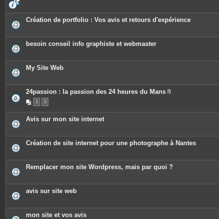
s
Création de portfolio : Vos avis et retours d'expérience
besoin conseil info graphiste et webmaster
My Site Web
24passion : la passion des 24 heures du Mans
P
1
2
i
è
c
Avis sur mon site internet
e
s
j
o
Création de site internet pour une photographe à Nantes
i
n
t
e
Remplacer mon site Wordpress, mais par quoi ?
s
avis sur site web
mon site et vos avis