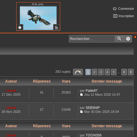
A la une
Connexion
Inscription
282 sujets
1
2
3
4
5
…
8
Auteur
Réponses
Vues
Dernier message
Lionel
par
Pablo87
41
25363
17 Déc 2025
Jeu 12 Mars 2026 14:47
C
o
n
Lionel
par
SEBSNIP
27
21646
s
26 Nov 2025
Mar 30 Déc 2025 18:34
u
C
l
o
t
n
e
Auteur
Réponses
Vues
Dernier message
s
r
u
l
l
Lionel
par
TOONS56