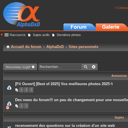
> Concour
Raccourcis
Sujets actifs
Dernières photos
Accueil du forum
AlphaDxD
Sites personnels
Nouveau sujet
Annonces
[Fil Ouvert] [Best of 2025] Vos meilleures photos 2025
P
1
2
3
i
è
c
Des news du forum!!! un peu de changement pour une nouvell
e
s
1
2
j
o
i
Sujets
n
t
e
recensement des questions sur la création d'un site web