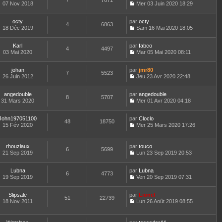
7
7671
e
a
n
07 Nov 2018
s
Mer 03 Juin 2020 18:29
e
e
d
g
i
C
u
r
s
e
e
e
o
l
l
s
r
r
octy
par
n
octy
t
4
6863
e
a
n
m
18 Déc 2019
s
Sam 16 Mai 2020 18:05
e
d
g
i
C
e
u
r
e
e
e
o
s
l
l
r
r
Karl
par
n
fabco
s
t
4
4497
e
n
m
03 Mai 2020
s
Mar 05 Mai 2020 08:11
a
e
d
i
C
e
u
g
r
e
e
o
s
l
e
l
r
r
johan
par
n
jmr80
s
t
7
5523
e
n
m
26 Juin 2012
s
Jeu 23 Avr 2020 22:48
a
e
d
i
C
e
u
g
r
e
e
o
s
l
e
l
r
r
angedouble
par
n
angedouble
s
t
8
5707
e
n
m
31 Mars 2020
s
Mer 01 Avr 2020 04:18
a
e
d
i
C
e
u
g
r
e
e
o
s
l
e
l
r
r
John197051100
par
n
Cloclo
s
t
48
18750
e
n
m
15 Fév 2020
s
Mer 25 Mars 2020 17:26
a
e
d
i
C
e
u
g
r
e
e
o
s
l
e
l
r
r
n
s
t
e
rhouziaux
par
touco
n
m
6
5699
s
a
e
d
21 Sep 2019
Lun 23 Sep 2019 20:53
i
e
u
g
r
C
e
e
s
l
e
l
o
r
r
s
t
e
Lubna
par
n
Lubna
n
m
6
4773
a
e
d
19 Sep 2019
s
Ven 20 Sep 2019 07:31
i
e
g
r
C
e
u
e
s
e
l
o
r
l
r
s
e
Slipsale
par
n
Lionel
n
t
m
51
22739
a
d
18 Nov 2011
s
Lun 26 Août 2019 08:55
i
e
e
g
C
e
u
e
r
s
e
o
r
l
r
l
s
n
n
t
m