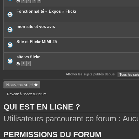
1
2
3
4
i
è
c
Fonctionnalité « Expos » Flickr
e
s
j
o
mon site et vos avis
i
n
t
e
Site et Flickr MIMI 25
s
site vs flickr
1
2
Afficher les sujets publiés depuis :
Nouveau sujet
Revenir à l’index du forum
QUI EST EN LIGNE ?
Utilisateurs parcourant ce forum : Aucun 
PERMISSIONS DU FORUM