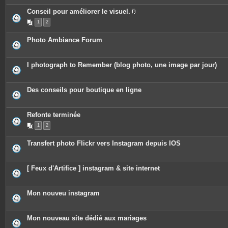
è
c
Conseil pour améliorer le visuel.
e
P
1
2
s
i
j
è
o
c
Photo Ambiance Forum
i
e
n
s
t
j
e
o
I photograph to Remember (blog photo, une image par jour)
s
i
n
t
e
Des conseils pour boutique en ligne
s
Refonte terminée
1
2
Transfert photo Flickr vers Instagram depuis IOS
[ Feux d'Artifice ] instagram & site internet
Mon nouveu instagram
Mon nouveau site dédié aux mariages