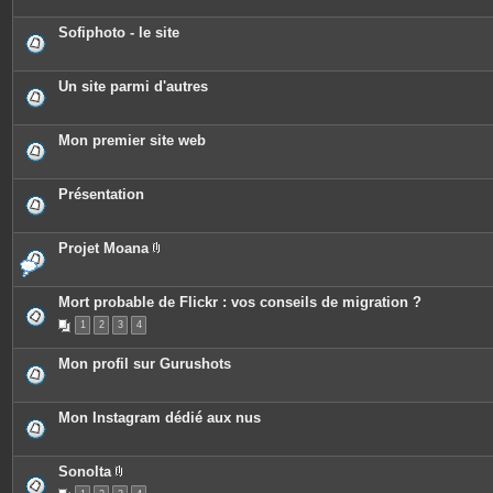
Sofiphoto - le site
Un site parmi d'autres
Mon premier site web
Présentation
Projet Moana
P
i
è
c
Mort probable de Flickr : vos conseils de migration ?
e
1
2
3
4
s
j
o
Mon profil sur Gurushots
i
n
t
e
Mon Instagram dédié aux nus
s
Sonolta
P