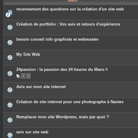
Sujets
e
s
recensement des questions sur la création d'un site web
Création de portfolio : Vos avis et retours d'expérience
besoin conseil info graphiste et webmaster
My Site Web
24passion : la passion des 24 heures du Mans
P
1
2
i
è
c
Avis sur mon site internet
e
s
j
o
Création de site internet pour une photographe à Nantes
i
n
t
e
Remplacer mon site Wordpress, mais par quoi ?
s
avis sur site web