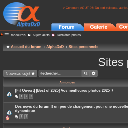
> Concours AOUT 26: Du petit ruisseau au fle
Raccourcis
Sujets actifs
Dernières photos
Accueil du forum
AlphaDxD
Sites personnels
Sites
Nouveau sujet
Annonces
[Fil Ouvert] [Best of 2025] Vos meilleures photos 2025
P
1
2
3
i
è
c
Des news du forum!!! un peu de changement pour une nouvelle
e
dynamique
s
j
1
2
o
i
n
t