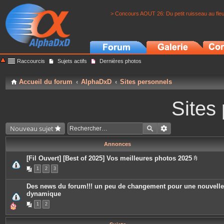
> Concours AOUT 26: Du petit ruisseau au fle
Raccourcis
Sujets actifs
Dernières photos
Accueil du forum
AlphaDxD
Sites personnels
Sites
Nouveau sujet
Annonces
[Fil Ouvert] [Best of 2025] Vos meilleures photos 2025
P
1
2
3
i
è
c
Des news du forum!!! un peu de changement pour une nouvelle
e
dynamique
s
j
1
2
o
i
n
t