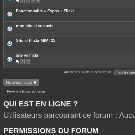
1
2
3
4
i
è
c
Fonctionnalité « Expos » Flickr
e
s
j
o
mon site et vos avis
i
n
t
e
Site et Flickr MIMI 25
s
site vs flickr
1
2
Afficher les sujets publiés depuis :
Nouveau sujet
Revenir à l’index du forum
QUI EST EN LIGNE ?
Utilisateurs parcourant ce forum : Aucun 
PERMISSIONS DU FORUM