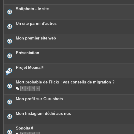
Sofiphoto - le site
Un site parmi d'autres
Mon premier site web
Présentation
Projet Moana
P
i
è
c
Mort probable de Flickr : vos conseils de migration ?
e
1
2
3
4
s
j
o
Mon profil sur Gurushots
i
n
t
e
Mon Instagram dédié aux nus
s
Sonolta
P