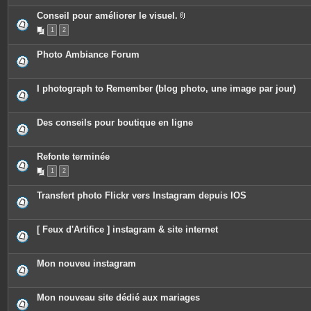
è
c
Conseil pour améliorer le visuel.
e
P
1
2
s
i
j
è
o
c
Photo Ambiance Forum
i
e
n
s
t
j
e
o
I photograph to Remember (blog photo, une image par jour)
s
i
n
t
e
Des conseils pour boutique en ligne
s
Refonte terminée
1
2
Transfert photo Flickr vers Instagram depuis IOS
[ Feux d'Artifice ] instagram & site internet
Mon nouveu instagram
Mon nouveau site dédié aux mariages