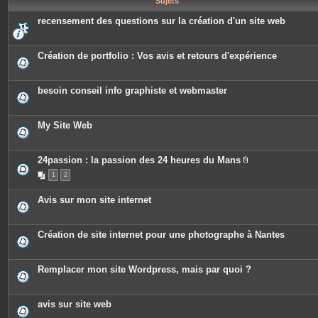
Sujets
e
s
recensement des questions sur la création d'un site web
Création de portfolio : Vos avis et retours d'expérience
besoin conseil info graphiste et webmaster
My Site Web
24passion : la passion des 24 heures du Mans
P
1
2
i
è
c
Avis sur mon site internet
e
s
j
o
Création de site internet pour une photographe à Nantes
i
n
t
e
Remplacer mon site Wordpress, mais par quoi ?
s
avis sur site web