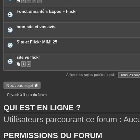
1
2
3
4
i
è
c
Fonctionnalité « Expos » Flickr
e
s
j
o
mon site et vos avis
i
n
t
e
Site et Flickr MIMI 25
s
site vs flickr
1
2
Afficher les sujets publiés depuis :
Nouveau sujet
Revenir à l’index du forum
QUI EST EN LIGNE ?
Utilisateurs parcourant ce forum : Aucun 
PERMISSIONS DU FORUM