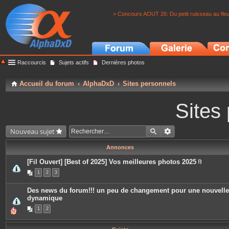
> Concours AOUT 26: Du petit ruisseau au fle
Raccourcis
Sujets actifs
Dernières photos
Accueil du forum
AlphaDxD
Sites personnels
Sites
Nouveau sujet
Annonces
[Fil Ouvert] [Best of 2025] Vos meilleures photos 2025
P
1
2
3
i
è
c
Des news du forum!!! un peu de changement pour une nouvelle
e
dynamique
s
j
1
2
o
i
n
t