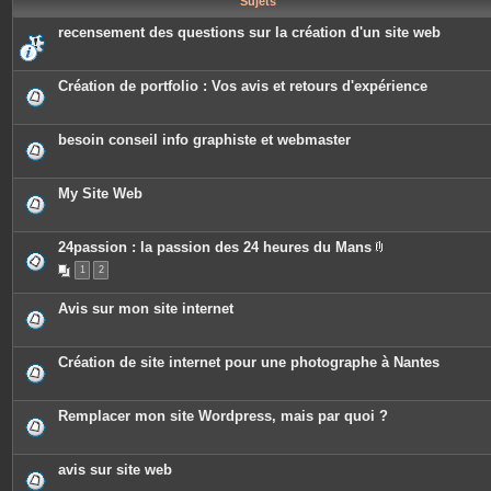
Sujets
e
s
recensement des questions sur la création d'un site web
Création de portfolio : Vos avis et retours d'expérience
besoin conseil info graphiste et webmaster
My Site Web
24passion : la passion des 24 heures du Mans
P
1
2
i
è
c
Avis sur mon site internet
e
s
j
o
Création de site internet pour une photographe à Nantes
i
n
t
e
Remplacer mon site Wordpress, mais par quoi ?
s
avis sur site web