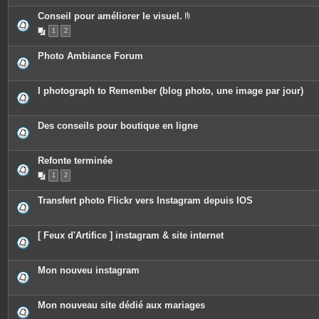
è
c
Conseil pour améliorer le visuel.
e
P
1
2
s
i
j
è
o
c
Photo Ambiance Forum
i
e
n
s
t
j
e
o
I photograph to Remember (blog photo, une image par jour)
s
i
n
t
e
Des conseils pour boutique en ligne
s
Refonte terminée
1
2
Transfert photo Flickr vers Instagram depuis IOS
[ Feux d'Artifice ] instagram & site internet
Mon nouveu instagram
Mon nouveau site dédié aux mariages