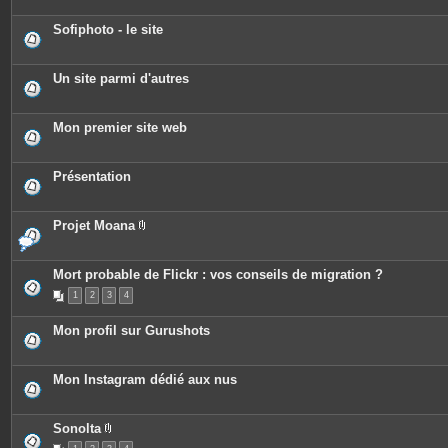
Sofiphoto - le site
Un site parmi d'autres
Mon premier site web
Présentation
Projet Moana
P
i
è
c
Mort probable de Flickr : vos conseils de migration ?
e
1
2
3
4
s
j
o
Mon profil sur Gurushots
i
n
t
e
Mon Instagram dédié aux nus
s
Sonolta
P