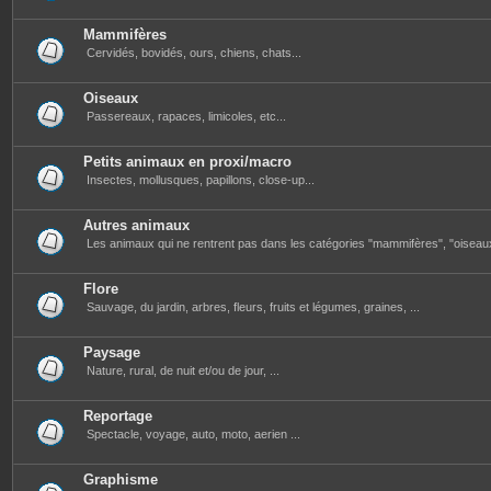
Mammifères
Cervidés, bovidés, ours, chiens, chats...
Oiseaux
Passereaux, rapaces, limicoles, etc...
Petits animaux en proxi/macro
Insectes, mollusques, papillons, close-up...
Autres animaux
Les animaux qui ne rentrent pas dans les catégories "mammifères", "oiseau
Flore
Sauvage, du jardin, arbres, fleurs, fruits et légumes, graines, ...
Paysage
Nature, rural, de nuit et/ou de jour, ...
Reportage
Spectacle, voyage, auto, moto, aerien ...
Graphisme