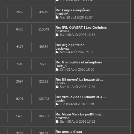
u
Lun 03 Août 2026 22:42
C
l
o
t
Re: Loups européens
n
e
2882
49719
gemini95
s
r
u
Mar 28 Juil 2026 10:57
l
C
l
e
o
t
d
Re: [FIL OUVERT ] Les Guêpiers
n
e
e
6485
118049
ceslawas
s
r
r
u
Sam 08 Août 2026 13:34
l
n
C
l
e
i
o
t
d
e
Re: Argiope frelon
n
e
e
4477
49350
r
ceslawas
s
r
r
m
u
Mar 04 Août 2026 21:56
l
n
e
C
l
e
i
s
o
t
d
e
s
Re: Grenouilles et nénuphars
n
e
e
501
5696
r
a
Dark_K
s
r
r
m
g
u
Dim 02 Août 2026 18:50
l
n
e
e
C
l
e
i
s
o
t
d
e
s
Re: [fil ouvert] La beauté de…
n
e
e
2694
22191
r
a
rabalou
s
r
r
m
g
u
Sam 01 Août 2026 17:40
l
n
e
e
C
l
e
i
s
o
t
d
e
s
Re: VivaLaVida : Piemont et A…
n
e
e
9291
133923
r
a
pschitt
s
r
r
m
g
u
Lun 03 Août 2026 16:38
l
n
e
e
C
l
e
i
s
o
t
d
e
s
Re: Masai Mara by jmr80 (maj …
n
e
e
5469
106537
r
a
ceslawas
s
r
r
m
g
u
Sam 08 Août 2026 13:32
l
n
e
e
C
l
e
i
s
o
t
d
e
s
Re: goutte d'eau
n
e
e
3238
38147
r