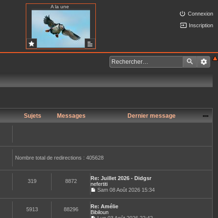
A la une
Connexion
Inscription
Sujets
Messages
Dernier message
Nombre total de redirections : 405628
Re: Juillet 2026 - Didgsr
319
8872
nefertiti
Sam 08 Août 2026 15:34
C
o
Re: Amélie
n
5913
88296
Bibiloun
s