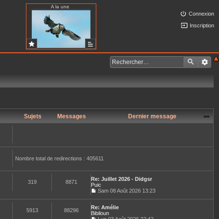
A la une
Connexion
Inscription
Sujets
Messages
Dernier message
Nombre total de redirections : 405611
Re: Juillet 2026 - Didgsr
319
8871
Puic
Sam 08 Août 2026 13:23
C
o
Re: Amélie
n
5913
88296
Bibiloun
s