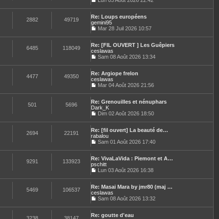
u
Lun 03 Août 2026 22:42
C
l
o
t
Re: Loups européens
n
e
2882
49719
gemini95
s
r
u
Mar 28 Juil 2026 10:57
l
C
l
e
o
t
d
Re: [FIL OUVERT ] Les Guêpiers
n
e
e
6485
118049
ceslawas
s
r
r
u
Sam 08 Août 2026 13:34
l
n
C
l
e
i
o
t
d
e
Re: Argiope frelon
n
e
e
4477
49350
r
ceslawas
s
r
r
m
u
Mar 04 Août 2026 21:56
l
n
e
C
l
e
i
s
o
t
d
e
s
Re: Grenouilles et nénuphars
n
e
e
501
5696
r
a
Dark_K
s
r
r
m
g
u
Dim 02 Août 2026 18:50
l
n
e
e
C
l
e
i
s
o
t
d
e
s
Re: [fil ouvert] La beauté de…
n
e
e
2694
22191
r
a
rabalou
s
r
r
m
g
u
Sam 01 Août 2026 17:40
l
n
e
e
C
l
e
i
s
o
t
d
e
s
Re: VivaLaVida : Piemont et A…
n
e
e
9291
133923
r
a
pschitt
s
r
r
m
g
u
Lun 03 Août 2026 16:38
l
n
e
e
C
l
e
i
s
o
t
d
e
s
Re: Masai Mara by jmr80 (maj …
n
e
e
5469
106537
r
a
ceslawas
s
r
r
m
g
u
Sam 08 Août 2026 13:32
l
n
e
e
C
l
e
i
s
o
t
d
e
s
Re: goutte d'eau
n
e
e
3238
38147
r