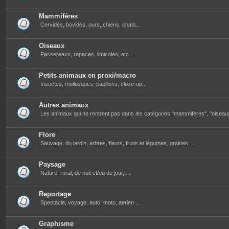
Mammifères
Cervidés, bovidés, ours, chiens, chats...
Oiseaux
Passereaux, rapaces, limicoles, etc...
Petits animaux en proxi/macro
Insectes, mollusques, papillons, close-up...
Autres animaux
Les animaux qui ne rentrent pas dans les catégories "mammifères", "oiseau
Flore
Sauvage, du jardin, arbres, fleurs, fruits et légumes, graines, ...
Paysage
Nature, rural, de nuit et/ou de jour, ...
Reportage
Spectacle, voyage, auto, moto, aerien ...
Graphisme