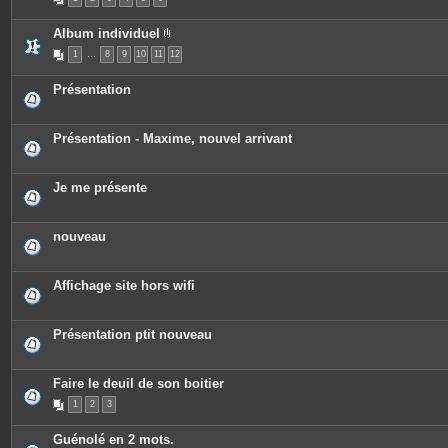
j
o
i
Album individuel
n
P
t
1
…
8
9
10
11
12
i
e
è
s
c
Présentation
e
s
j
o
Présentation - Maxime, nouvel arrivant
i
n
t
e
Je me présente
s
nouveau
Affichage site hors wifi
Présentation ptit nouveau
Faire le deuil de son boitier
1
2
3
Guénolé en 2 mots.