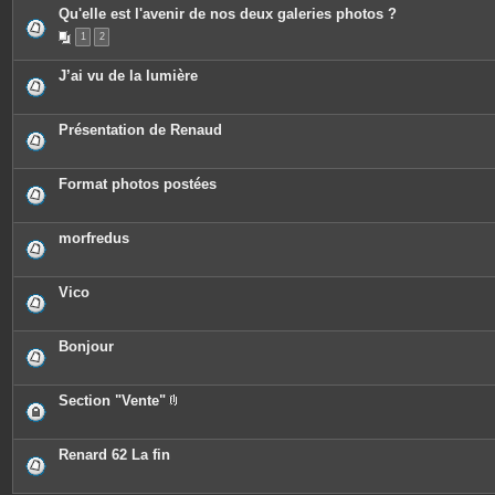
Qu'elle est l'avenir de nos deux galeries photos ?
1
2
J’ai vu de la lumière
Présentation de Renaud
Format photos postées
morfredus
Vico
Bonjour
Section "Vente"
P
i
è
c
Renard 62 La fin
e
s
j