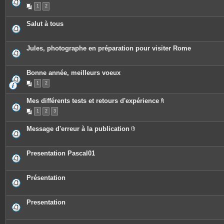
1
2
Salut à tous
Jules, photographe en préparation pour visiter Rome
Bonne année, meilleurs voeux
1
2
Mes différents tests et retours d'expérience
P
1
2
3
i
è
c
Message d'erreur à la publication
e
P
s
i
j
è
o
c
Presentation Pascal01
i
e
n
s
t
j
e
o
Présentation
s
i
n
t
e
Presentation
s