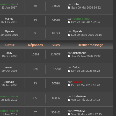
e
t
n
d
round-planet
par
Hella
e
70
78595
s
e
11 Jan 2017
Sam 09 Mai 2026 14:32
r
u
C
r
l
l
o
n
e
t
n
i
d
Manus
par
round-planet
e
13
54518
s
e
e
02 Fév 2016
Dim 23 Juil 2017 22:04
r
u
r
C
r
l
l
m
o
n
e
t
e
Slipsale
par
n
Slipsale
i
d
0
84774
e
s
29 Mars 2010
s
Lun 29 Mars 2010 20:16
e
e
r
s
C
u
r
r
l
a
o
l
m
n
e
g
n
Auteur
Réponses
Vues
t
Dernier message
e
i
d
e
s
e
s
e
e
u
r
s
gally
par
r
alphatango
r
l
10362
1148654
l
a
10 Oct 2008
m
Jeu 25 Juin 2026 13:32
n
t
e
g
C
e
i
e
d
e
o
s
e
r
e
n
s
erwan
par
r
Didgsr
l
r
328
182290
s
a
29 Oct 2008
m
Dim 15 Oct 2023 08:23
e
n
u
g
C
e
d
i
l
e
o
s
e
e
t
n
s
r
Slipsale
par
r
Lionel
e
73
56590
s
a
n
20 Jan 2008
m
Dim 26 Mai 2019 16:20
r
u
g
i
C
e
l
l
e
e
o
s
e
t
r
n
s
d
round-planet
par
Undertaker
e
177
86005
m
s
a
e
25 Déc 2017
Ven 23 Fév 2018 14:18
r
e
u
g
C
r
l
s
l
e
o
n
e
s
t
n
i
d
round-planet
par
Sylvain M
a
e
87
306461
s
e
e
19 Nov 2012
Ven 06 Mars 2015 12:15
g
r
u