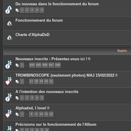
s
u
c
Du nouveau dans le fonctionnement du forum
j
e
e
s
1
2
3
4
5
t
j
c
o
o
i
Fonctionnement du forum
n
n
t
t
i
e
e
s
Charte d'AlphaDxD
n
t
u
n
s
Sujets
o
n
Nouveaux inscrits : Présentez-vous ici !
d
P
a
1
…
644
645
646
647
648
i
g
è
e
c
TROMBINOSCOPE (seulement photos) MAJ 15/02/2022
.
e
P
s
1
…
17
18
19
20
21
i
j
è
o
c
i
A l'intention des nouveaux inscrits
e
n
s
t
1
2
3
4
5
j
e
o
s
i
Alphadxd, I love!
n
P
t
1
…
8
9
10
11
12
i
e
è
s
c
Précisions sur le fonctionnement de l'Album
e
s
1
2
3
4
5
6