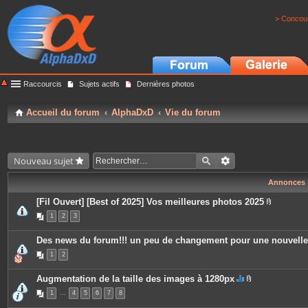
> Concour
Raccourcis
Sujets actifs
Dernières photos
Accueil du forum
AlphaDxD
Vie du forum
Nouveau sujet
Annonces
[Fil Ouvert] [Best of 2025] Vos meilleures photos 2025
P
1
2
3
i
è
c
Des news du forum!!! un peu de changement pour une nouvell
e
s
1
2
j
o
i
Augmentation de la taille des images à 1280px
n
C
P
t
1
…
4
5
6
7
8
e
i
e
s
è