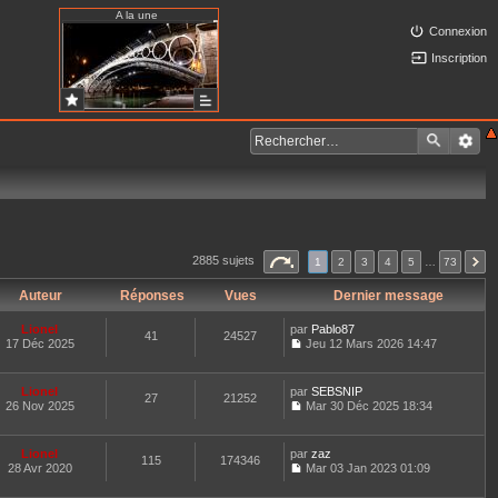
A la une
Connexion
Inscription
2885 sujets
1
2
3
4
5
…
73
Auteur
Réponses
Vues
Dernier message
Lionel
par
Pablo87
41
24527
17 Déc 2025
Jeu 12 Mars 2026 14:47
C
o
n
Lionel
par
SEBSNIP
27
21252
s
26 Nov 2025
Mar 30 Déc 2025 18:34
u
C
l
o
t
n
Lionel
par
zaz
e
115
174346
s
28 Avr 2020
Mar 03 Jan 2023 01:09
r
u
C
l
l
o