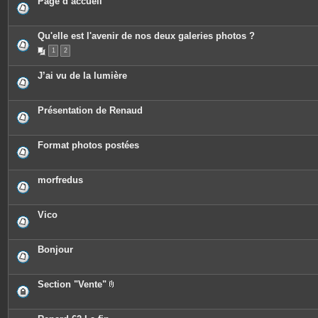
Page d’accueil
Qu'elle est l'avenir de nos deux galeries photos ?
1
2
J’ai vu de la lumière
Présentation de Renaud
Format photos postées
morfredus
Vico
Bonjour
Section "Vente"
P
i
è
c