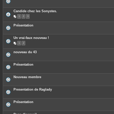
s
Candide chez les Sonystes.
1
2
3
Présentation
Un vrai-faux nouveau !
1
2
nouveau du 43
Présentation
Nouveau membre
Presentation de Raglady
Présentation