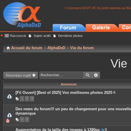
> Concours AOUT 26: Du petit ruisseau au fle
Raccourcis
Sujets actifs
Dernières photos
Accueil du forum
AlphaDxD
Vie du forum
Vie
Nouveau sujet
Annonces
[Fil Ouvert] [Best of 2025] Vos meilleures photos 2025
P
1
2
3
i
è
c
Des news du forum!!! un peu de changement pour une nouvelle
e
dynamique
s
j
1
2
o
i
n
Augmentation de la taille des images à 1280px
t