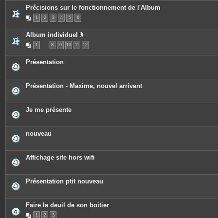
s
c
Précisions sur le fonctionnement de l'Album
e
s
1
2
3
4
5
6
j
o
i
Album individuel
n
P
t
1
…
8
9
10
11
12
i
e
è
s
c
Présentation
e
s
j
o
Présentation - Maxime, nouvel arrivant
i
n
t
e
Je me présente
s
nouveau
Affichage site hors wifi
Présentation ptit nouveau
Faire le deuil de son boitier
1
2
3