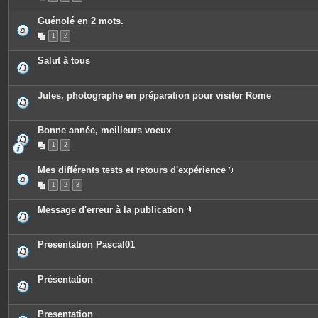
Guénolé en 2 mots.
1
2
Salut à tous
Jules, photographe en préparation pour visiter Rome
Bonne année, meilleurs voeux
1
2
Mes différents tests et retours d'expérience
P
1
2
3
i
è
c
Message d'erreur à la publication
e
P
s
i
j
è
o
c
Presentation Pascal01
i
e
n
s
t
j
e
o
Présentation
s
i
n
t
e
Presentation