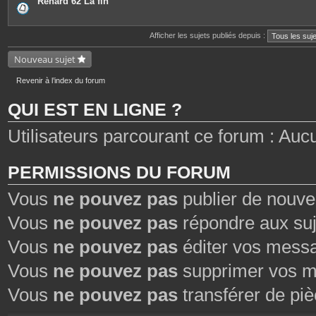
Renard 62 La fin
e
s
j
o
Afficher les sujets publiés depuis :
i
n
Nouveau sujet
t
e
s
Revenir à l’index du forum
QUI EST EN LIGNE ?
Utilisateurs parcourant ce forum : Aucun 
PERMISSIONS DU FORUM
Vous
ne pouvez pas
publier de nouve
Vous
ne pouvez pas
répondre aux suj
Vous
ne pouvez pas
éditer vos mess
Vous
ne pouvez pas
supprimer vos m
Vous
ne pouvez pas
transférer de piè