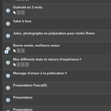
Guénolé en 2 mots.
1
2
Salut à tous
Jules, photographe en préparation pour visiter Rome
Bonne année, meilleurs voeux
1
2
Mes différents tests et retours d'expérience
P
1
2
3
i
è
c
Message d'erreur à la publication
e
P
s
i
j
è
o
c
Presentation Pascal01
i
e
n
s
t
j
e
o
Présentation
s
i
n
t
e
Presentation