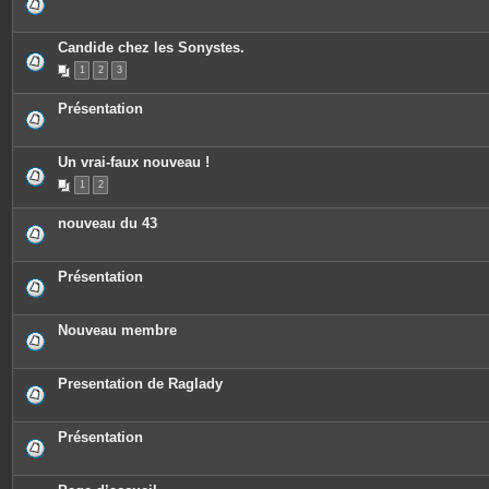
s
Candide chez les Sonystes.
1
2
3
Présentation
Un vrai-faux nouveau !
1
2
nouveau du 43
Présentation
Nouveau membre
Presentation de Raglady
Présentation