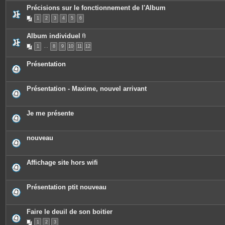
s
c
Précisions sur le fonctionnement de l'Album
e
s
1
2
3
4
5
6
j
o
i
Album individuel
n
P
t
1
…
8
9
10
11
12
i
e
è
s
c
Présentation
e
s
j
o
Présentation - Maxime, nouvel arrivant
i
n
t
e
Je me présente
s
nouveau
Affichage site hors wifi
Présentation ptit nouveau
Faire le deuil de son boitier
1
2
3