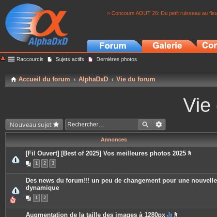
> Concours AOUT 26: Du petit ruisseau au fle
Raccourcis
Sujets actifs
Dernières photos
Accueil du forum
AlphaDxD
Vie du forum
Vie
Nouveau sujet
Annonces
[Fil Ouvert] [Best of 2025] Vos meilleures photos 2025
P
1
2
3
i
è
c
Des news du forum!!! un peu de changement pour une nouvelle
e
dynamique
s
j
1
2
o
i
n
Augmentation de la taille des images à 1280px
t