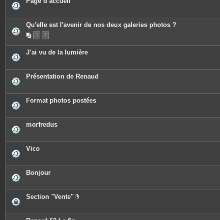
Page d’accueil
Qu'elle est l'avenir de nos deux galeries photos ?
1
2
J’ai vu de la lumière
Présentation de Renaud
Format photos postées
morfredus
Vico
Bonjour
Section "Vente"
P
i
è
c