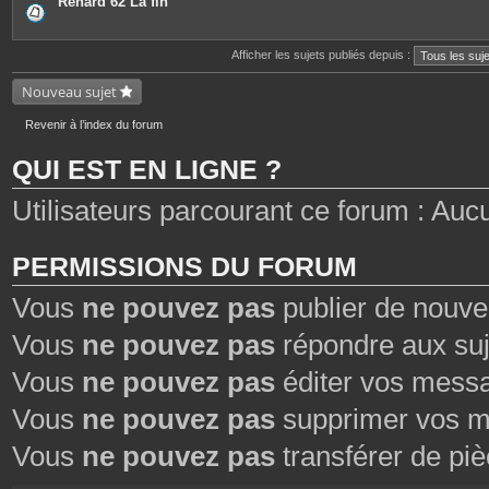
Renard 62 La fin
e
s
j
o
Afficher les sujets publiés depuis :
i
n
Nouveau sujet
t
e
s
Revenir à l’index du forum
QUI EST EN LIGNE ?
Utilisateurs parcourant ce forum : Aucun 
PERMISSIONS DU FORUM
Vous
ne pouvez pas
publier de nouve
Vous
ne pouvez pas
répondre aux suj
Vous
ne pouvez pas
éditer vos mess
Vous
ne pouvez pas
supprimer vos m
Vous
ne pouvez pas
transférer de piè