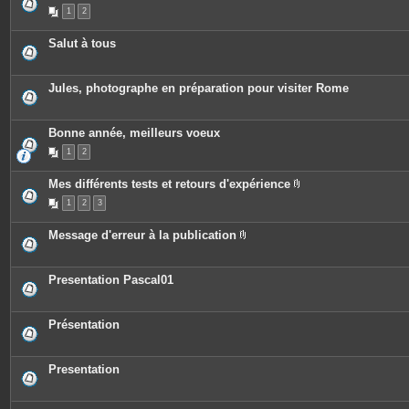
1
2
Salut à tous
Jules, photographe en préparation pour visiter Rome
Bonne année, meilleurs voeux
1
2
Mes différents tests et retours d'expérience
P
1
2
3
i
è
c
Message d'erreur à la publication
e
P
s
i
j
è
o
c
Presentation Pascal01
i
e
n
s
t
j
e
o
Présentation
s
i
n
t
e
Presentation
s