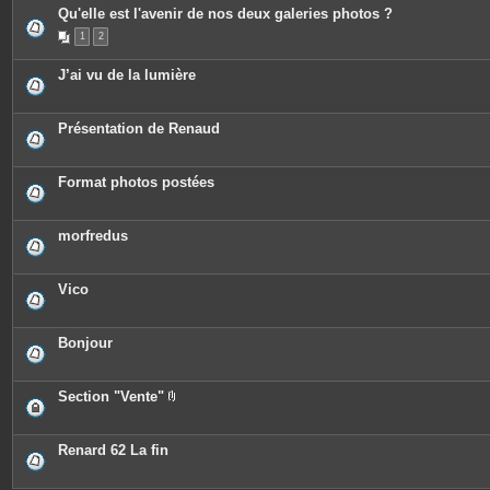
Qu'elle est l'avenir de nos deux galeries photos ?
1
2
J’ai vu de la lumière
Présentation de Renaud
Format photos postées
morfredus
Vico
Bonjour
Section "Vente"
P
i
è
c
Renard 62 La fin
e
s
j