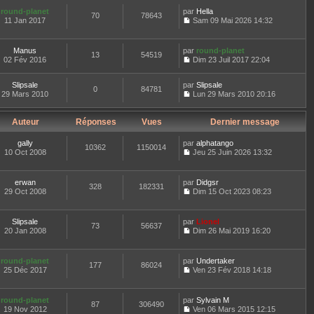
e
t
n
d
round-planet
par
Hella
e
70
78643
s
e
11 Jan 2017
Sam 09 Mai 2026 14:32
r
u
C
r
l
l
o
n
e
t
n
i
d
Manus
par
round-planet
e
13
54519
s
e
e
02 Fév 2016
Dim 23 Juil 2017 22:04
r
u
r
C
r
l
l
m
o
n
e
t
e
Slipsale
par
n
Slipsale
i
d
0
84781
e
s
29 Mars 2010
s
Lun 29 Mars 2010 20:16
e
e
r
s
C
u
r
r
l
a
o
l
m
n
e
g
n
Auteur
Réponses
Vues
t
Dernier message
e
i
d
e
s
e
s
e
e
u
r
s
gally
par
r
alphatango
r
l
10362
1150014
l
a
10 Oct 2008
m
Jeu 25 Juin 2026 13:32
n
t
e
g
C
e
i
e
d
e
o
s
e
r
e
n
s
erwan
par
r
Didgsr
l
r
328
182331
s
a
29 Oct 2008
m
Dim 15 Oct 2023 08:23
e
n
u
g
C
e
d
i
l
e
o
s
e
e
t
n
s
r
Slipsale
par
r
Lionel
e
73
56637
s
a
n
20 Jan 2008
m
Dim 26 Mai 2019 16:20
r
u
g
i
C
e
l
l
e
e
o
s
e
t
r
n
s
d
round-planet
par
Undertaker
e
177
86024
m
s
a
e
25 Déc 2017
Ven 23 Fév 2018 14:18
r
e
u
g
C
r
l
s
l
e
o
n
e
s
t
n
i
d
round-planet
par
Sylvain M
a
e
87
306490
s
e
e
19 Nov 2012
Ven 06 Mars 2015 12:15
g
r
u