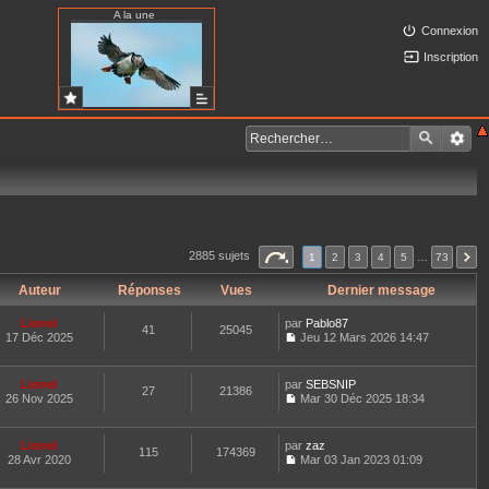
A la une
Connexion
Inscription
2885 sujets
1
2
3
4
5
…
73
Auteur
Réponses
Vues
Dernier message
Lionel
par
Pablo87
41
25045
17 Déc 2025
Jeu 12 Mars 2026 14:47
C
o
n
Lionel
par
SEBSNIP
27
21386
s
26 Nov 2025
Mar 30 Déc 2025 18:34
u
C
l
o
t
n
Lionel
par
zaz
e
115
174369
s
28 Avr 2020
Mar 03 Jan 2023 01:09
r
u
C
l
l
o