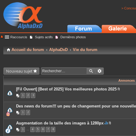
> Concour
Raccourcis
Sujets actifs
Dernières photos
Accueil du forum
AlphaDxD
Vie du forum
Nouveau sujet
Annonces
[Fil Ouvert] [Best of 2025] Vos meilleures photos 2025
P
1
2
3
i
è
c
Des news du forum!!! un peu de changement pour une nouvell
e
s
1
2
j
o
i
Augmentation de la taille des images à 1280px
n
C
P
t
1
…
4
5
6
7
8
e
i
e
s
è