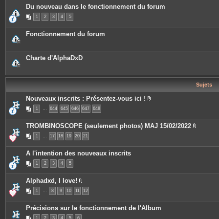
s
u
c
Du nouveau dans le fonctionnement du forum
j
e
e
s
1
2
3
4
5
t
j
c
o
o
i
Fonctionnement du forum
n
n
t
t
i
e
e
s
Charte d'AlphaDxD
n
t
u
n
s
Sujets
o
n
Nouveaux inscrits : Présentez-vous ici !
d
P
a
1
…
644
645
646
647
648
i
g
è
e
c
TROMBINOSCOPE (seulement photos) MAJ 15/02/2022
.
e
P
s
1
…
17
18
19
20
21
i
j
è
o
c
i
A l'intention des nouveaux inscrits
e
n
s
t
1
2
3
4
5
j
e
o
s
i
Alphadxd, I love!
n
P
t
1
…
8
9
10
11
12
i
e
è
s
c
Précisions sur le fonctionnement de l'Album
e
s
1
2
3
4
5
6