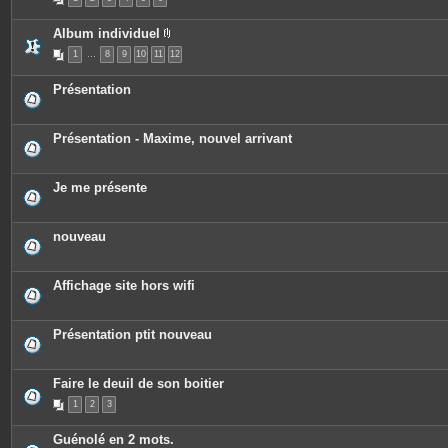
j
o
i
Album individuel
n
P
t
1
…
8
9
10
11
12
i
e
è
s
c
Présentation
e
s
j
o
Présentation - Maxime, nouvel arrivant
i
n
t
e
Je me présente
s
nouveau
Affichage site hors wifi
Présentation ptit nouveau
Faire le deuil de son boitier
1
2
3
Guénolé en 2 mots.