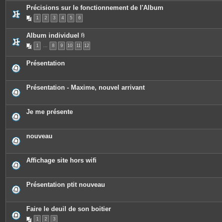
s
c
Précisions sur le fonctionnement de l'Album
e
s
1
2
3
4
5
6
j
o
i
Album individuel
n
P
t
1
…
8
9
10
11
12
i
e
è
s
c
Présentation
e
s
j
o
Présentation - Maxime, nouvel arrivant
i
n
t
e
Je me présente
s
nouveau
Affichage site hors wifi
Présentation ptit nouveau
Faire le deuil de son boitier
1
2
3