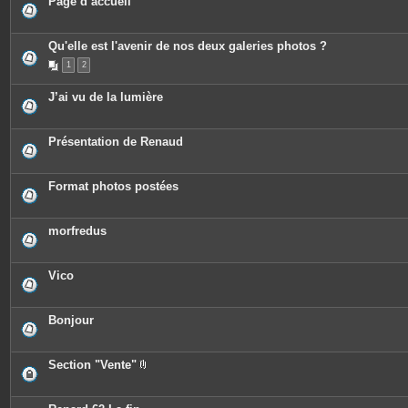
Page d’accueil
Qu'elle est l'avenir de nos deux galeries photos ?
1
2
J’ai vu de la lumière
Présentation de Renaud
Format photos postées
morfredus
Vico
Bonjour
Section "Vente"
P
i
è
c