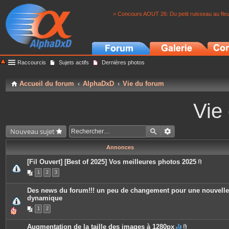
> Concours AOUT 26: Du petit ruisseau au fle
Raccourcis
Sujets actifs
Dernières photos
Accueil du forum
AlphaDxD
Vie du forum
Vie
Nouveau sujet
Annonces
[Fil Ouvert] [Best of 2025] Vos meilleures photos 2025
P
1
2
3
i
è
c
Des news du forum!!! un peu de changement pour une nouvelle
e
dynamique
s
j
1
2
o
i
n
Augmentation de la taille des images à 1280px
t