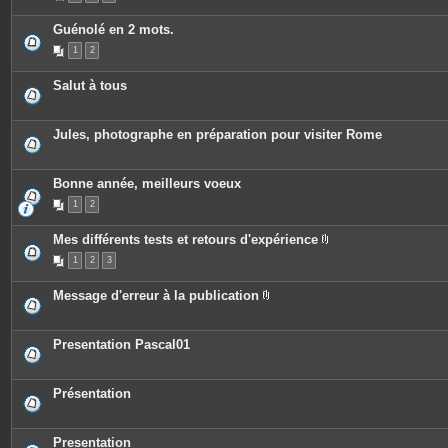
Guénolé en 2 mots.
1
2
Salut à tous
Jules, photographe en préparation pour visiter Rome
Bonne année, meilleurs voeux
1
2
Mes différents tests et retours d'expérience
P
1
2
3
i
è
c
Message d'erreur à la publication
e
P
s
i
j
è
o
c
Presentation Pascal01
i
e
n
s
t
j
e
o
Présentation
s
i
n
t
e
Presentation