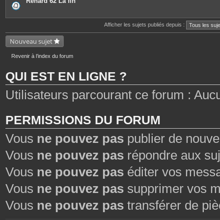
Renard 62 La fin
e
s
j
o
Afficher les sujets publiés depuis :
i
n
Nouveau sujet
t
e
s
Revenir à l’index du forum
QUI EST EN LIGNE ?
Utilisateurs parcourant ce forum : Aucun 
PERMISSIONS DU FORUM
Vous
ne pouvez pas
publier de nouve
Vous
ne pouvez pas
répondre aux suj
Vous
ne pouvez pas
éditer vos mess
Vous
ne pouvez pas
supprimer vos m
Vous
ne pouvez pas
transférer de piè