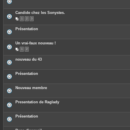
s
Candide chez les Sonystes.
1
2
3
Présentation
Un vrai-faux nouveau !
1
2
nouveau du 43
Présentation
Nouveau membre
Presentation de Raglady
Présentation