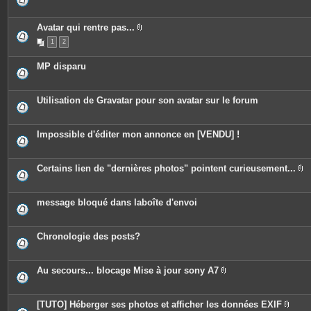
e
s
j
o
Avatar qui rentre pas...
i
P
n
1
2
i
t
è
e
c
MP disparu
s
e
s
j
o
Utilisation de Gravatar pour son avatar sur le forum
i
n
t
e
Impossible d'éditer mon annonce en [VENDU] !
s
Certains lien de "dernières photos" pointent curieusement...
P
i
è
c
message bloqué dans laboîte d'envoi
e
s
j
o
Chronologie des posts?
i
n
t
e
Au secours... blocage Mise à jour sony A7
s
P
i
è
c
[TUTO] Héberger ses photos et afficher les données EXIF