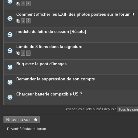
e
P
1
2
s
i
j
è
o
c
Comment afficher les EXIF des photos postées sur le forum
i
e
P
n
s
1
2
i
t
j
è
e
o
c
s
i
modele de lettre de cession [Résolu]
e
n
s
t
j
e
o
s
Limite de 8 liens dans la signature
i
n
1
2
t
e
s
Bug avec le post d'images
Demander la suppression de son compte
Chargeur batterie compatible US ?
Afficher les sujets publiés depuis :
Nouveau sujet
Revenir à l’index du forum