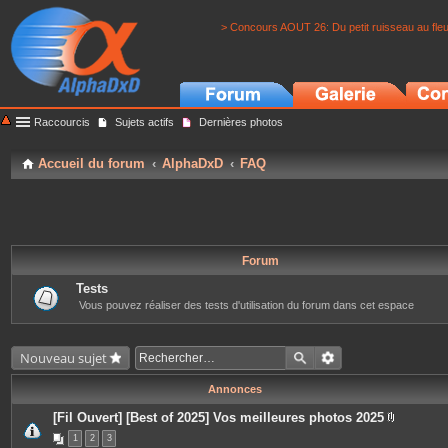
> Concours AOUT 26: Du petit ruisseau au fle
Raccourcis
Sujets actifs
Dernières photos
Accueil du forum
AlphaDxD
FAQ
Forum
Tests
Vous pouvez réaliser des tests d'utilisation du forum dans cet espace
Nouveau sujet
Annonces
[Fil Ouvert] [Best of 2025] Vos meilleures photos 2025
P
1
2
3
i