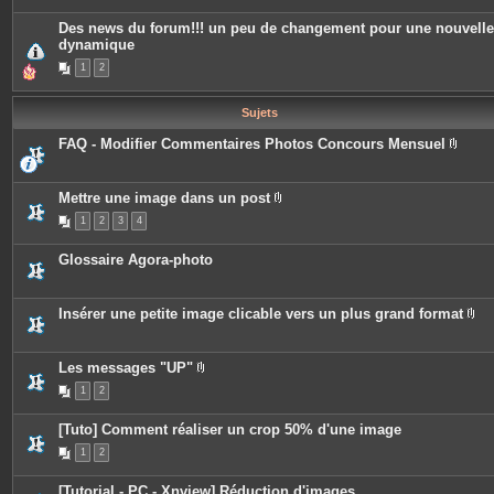
è
c
Des news du forum!!! un peu de changement pour une nouvelle
e
dynamique
s
j
1
2
o
i
n
t
Sujets
e
s
FAQ - Modifier Commentaires Photos Concours Mensuel
P
i
è
c
Mettre une image dans un post
e
P
1
2
3
4
s
i
j
è
o
c
Glossaire Agora-photo
i
e
n
s
t
j
e
o
Insérer une petite image clicable vers un plus grand format
s
i
P
n
i
t
è
e
c
Les messages "UP"
s
e
P
1
2
s
i
j
è
o
c
[Tuto] Comment réaliser un crop 50% d'une image
i
e
n
s
1
2
t
j
e
o
s
i
[Tutorial - PC - Xnview] Réduction d'images