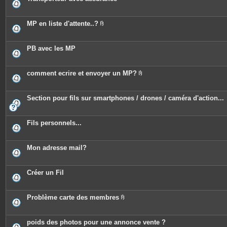
MP en liste d'attente..?
P
i
è
c
PB avec les MP
e
s
j
o
comment ecrire et envoyer un MP?
i
P
n
i
t
è
e
c
Section pour fils sur smartphones / drones / caméra d'action...
s
e
s
j
o
Fils personnels...
i
n
t
e
Mon adresse mail?
s
Créer un Fil
Problème carte des membres
P
i
è
c
poids des photos pour une annonce vente ?