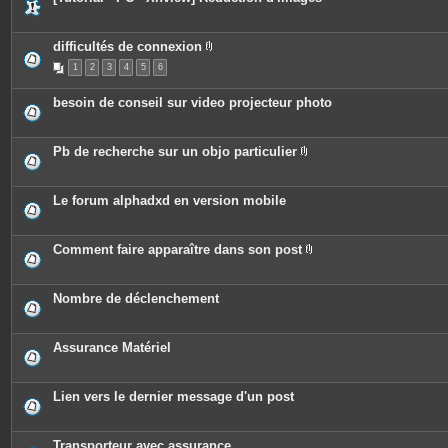
n
t
e
s
difficultés de connexion
P
1
2
3
4
5
6
i
è
c
besoin de conseil sur video projecteur photo
e
s
j
o
Pb de recherche sur un objo particulier
i
P
n
i
t
è
e
c
Le forum alphadxd en version mobile
s
e
s
j
o
Comment faire apparaître dans son post
i
P
n
i
t
è
e
c
Nombre de déclenchement
s
e
s
j
o
Assurance Matériel
i
n
t
e
Lien vers le dernier message d'un post
s
Transporteur avec assurance