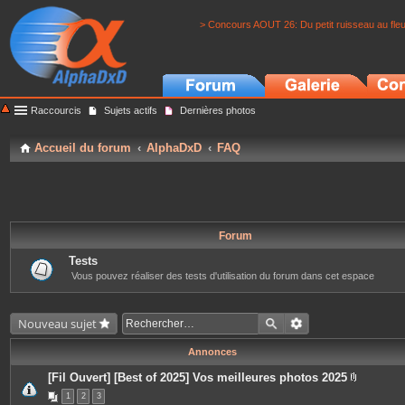
> Concours AOUT 26: Du petit ruisseau au fle
Raccourcis
Sujets actifs
Dernières photos
Accueil du forum
AlphaDxD
FAQ
Forum
Tests
Vous pouvez réaliser des tests d'utilisation du forum dans cet espace
Nouveau sujet
Annonces
[Fil Ouvert] [Best of 2025] Vos meilleures photos 2025
P
1
2
3
i