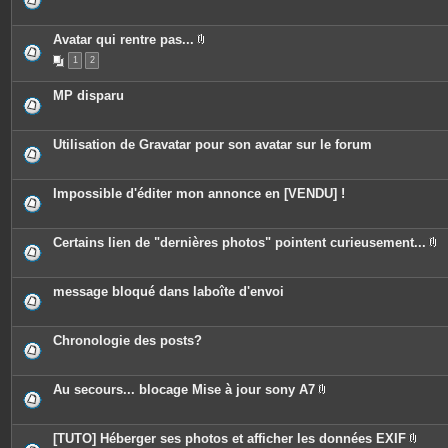
e
s
j
o
Avatar qui rentre pas...
i
P
n
1
2
i
t
è
e
c
MP disparu
s
e
s
j
o
Utilisation de Gravatar pour son avatar sur le forum
i
n
t
e
Impossible d'éditer mon annonce en [VENDU] !
s
Certains lien de "dernières photos" pointent curieusement...
P
i
è
c
message bloqué dans laboîte d'envoi
e
s
j
o
Chronologie des posts?
i
n
t
e
Au secours... blocage Mise à jour sony A7
s
P
i
è
c
[TUTO] Héberger ses photos et afficher les données EXIF