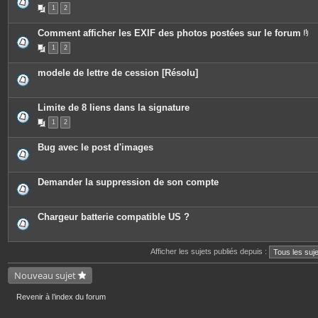
e
P
1
2
s
i
j
è
o
c
Comment afficher les EXIF des photos postées sur le forum
i
e
P
n
s
1
2
i
t
j
è
e
o
c
s
i
modele de lettre de cession [Résolu]
e
n
s
t
j
e
o
s
Limite de 8 liens dans la signature
i
n
1
2
t
e
s
Bug avec le post d'images
Demander la suppression de son compte
Chargeur batterie compatible US ?
Afficher les sujets publiés depuis :
Nouveau sujet
Revenir à l’index du forum