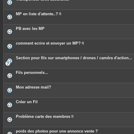
MP en liste d'attente..?
P
i
è
c
PB avec les MP
e
s
j
o
comment ecrire et envoyer un MP?
i
P
n
i
t
è
e
c
Section pour fils sur smartphones / drones / caméra d'action...
s
e
s
j
o
Fils personnels...
i
n
t
e
Mon adresse mail?
s
Créer un Fil
Problème carte des membres
P
i
è
c
poids des photos pour une annonce vente ?