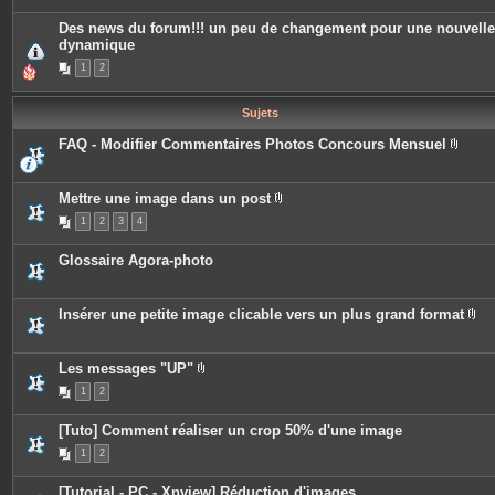
è
c
Des news du forum!!! un peu de changement pour une nouvelle
e
dynamique
s
j
1
2
o
i
n
t
Sujets
e
s
FAQ - Modifier Commentaires Photos Concours Mensuel
P
i
è
c
Mettre une image dans un post
e
P
1
2
3
4
s
i
j
è
o
c
Glossaire Agora-photo
i
e
n
s
t
j
e
o
Insérer une petite image clicable vers un plus grand format
s
i
P
n
i
t
è
e
c
Les messages "UP"
s
e
P
1
2
s
i
j
è
o
c
[Tuto] Comment réaliser un crop 50% d'une image
i
e
n
s
1
2
t
j
e
o
s
i
[Tutorial - PC - Xnview] Réduction d'images