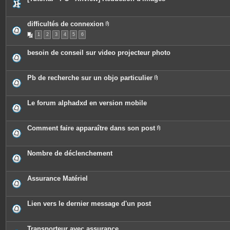
n
t
e
s
difficultés de connexion
P
1
2
3
4
5
6
i
è
c
besoin de conseil sur video projecteur photo
e
s
j
o
Pb de recherche sur un objo particulier
i
P
n
i
t
è
e
c
Le forum alphadxd en version mobile
s
e
s
j
o
Comment faire apparaître dans son post
i
P
n
i
t
è
e
c
Nombre de déclenchement
s
e
s
j
o
Assurance Matériel
i
n
t
e
Lien vers le dernier message d'un post
s
Transporteur avec assurance