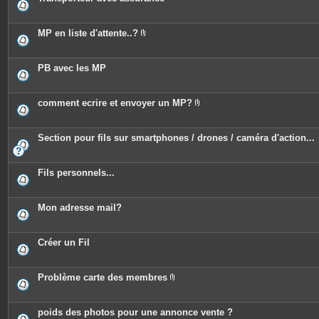
MP en liste d'attente..?
P
i
è
c
PB avec les MP
e
s
j
o
comment ecrire et envoyer un MP?
i
P
n
i
t
è
e
c
Section pour fils sur smartphones / drones / caméra d'action...
s
e
s
j
o
Fils personnels...
i
n
t
e
Mon adresse mail?
s
Créer un Fil
Problème carte des membres
P
i
è
c
poids des photos pour une annonce vente ?