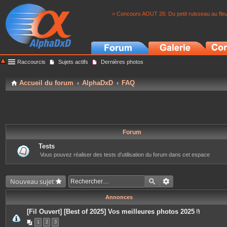
> Concours AOUT 26: Du petit ruisseau au fle
Raccourcis
Sujets actifs
Dernières photos
Accueil du forum
AlphaDxD
FAQ
Forum
Tests
Vous pouvez réaliser des tests d'utilisation du forum dans cet espace
Nouveau sujet
Annonces
[Fil Ouvert] [Best of 2025] Vos meilleures photos 2025
P
1
2
3
i