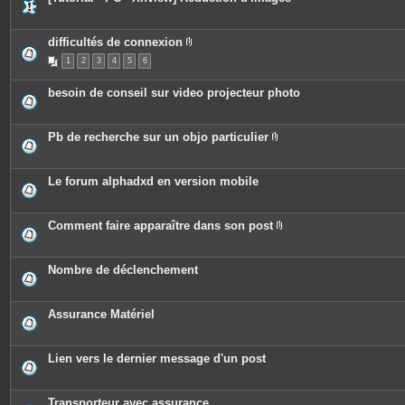
n
t
e
s
difficultés de connexion
P
1
2
3
4
5
6
i
è
c
besoin de conseil sur video projecteur photo
e
s
j
o
Pb de recherche sur un objo particulier
i
P
n
i
t
è
e
c
Le forum alphadxd en version mobile
s
e
s
j
o
Comment faire apparaître dans son post
i
P
n
i
t
è
e
c
Nombre de déclenchement
s
e
s
j
o
Assurance Matériel
i
n
t
e
Lien vers le dernier message d'un post
s
Transporteur avec assurance