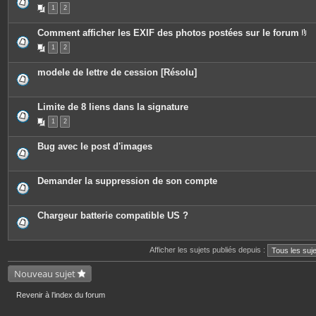
e
P
1
2
s
i
j
è
o
c
Comment afficher les EXIF des photos postées sur le forum
i
e
P
n
s
1
2
i
t
j
è
e
o
c
s
i
modele de lettre de cession [Résolu]
e
n
s
t
j
e
o
s
Limite de 8 liens dans la signature
i
n
1
2
t
e
s
Bug avec le post d'images
Demander la suppression de son compte
Chargeur batterie compatible US ?
Afficher les sujets publiés depuis :
Nouveau sujet
Revenir à l’index du forum