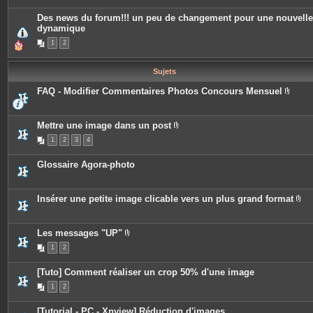
è
c
Des news du forum!!! un peu de changement pour une nouvelle
e
dynamique
s
j
1
2
o
i
n
t
Sujets
e
s
FAQ - Modifier Commentaires Photos Concours Mensuel
P
i
è
c
Mettre une image dans un post
e
P
1
2
3
4
s
i
j
è
o
c
Glossaire Agora-photo
i
e
n
s
t
j
e
o
Insérer une petite image clicable vers un plus grand format
s
i
P
n
i
t
è
e
c
Les messages "UP"
s
e
P
1
2
s
i
j
è
o
c
[Tuto] Comment réaliser un crop 50% d'une image
i
e
n
s
1
2
t
j
e
o
s
i
[Tutorial - PC - Xnview] Réduction d'images