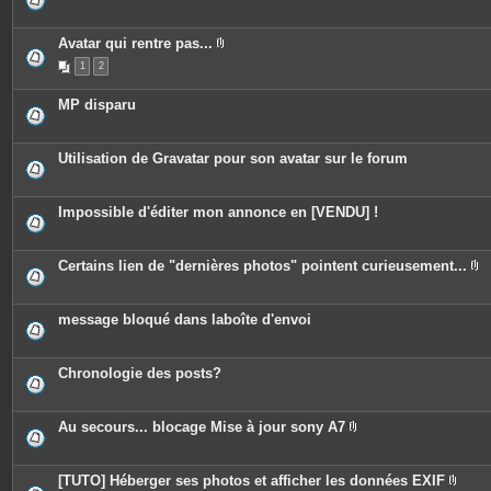
e
s
j
o
Avatar qui rentre pas...
i
P
n
1
2
i
t
è
e
c
MP disparu
s
e
s
j
o
Utilisation de Gravatar pour son avatar sur le forum
i
n
t
e
Impossible d'éditer mon annonce en [VENDU] !
s
Certains lien de "dernières photos" pointent curieusement...
P
i
è
c
message bloqué dans laboîte d'envoi
e
s
j
o
Chronologie des posts?
i
n
t
e
Au secours... blocage Mise à jour sony A7
s
P
i
è
c
[TUTO] Héberger ses photos et afficher les données EXIF