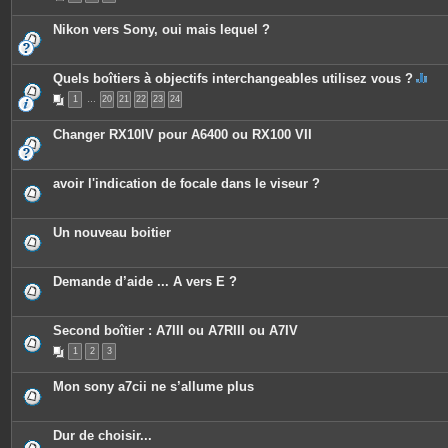
Nikon vers Sony, oui mais lequel ?
Quels boîtiers à objectifs interchangeables utilisez vous ?
C
1
…
20
21
22
23
24
e
s
u
Changer RX10IV pour A6400 ou RX100 VII
j
e
t
c
avoir l'indication de focale dans le viseur ?
o
n
t
i
Un nouveau boitier
e
n
t
u
Demande d’aide ... A vers E ?
n
s
o
n
Second boîtier : A7III ou A7RIII ou A7IV
d
a
1
2
3
g
e
.
Mon sony a7cii ne s’allume plus
Dur de choisir...