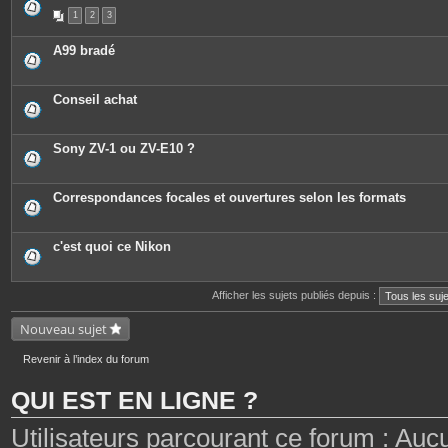
1
2
3
A99 bradé
Conseil achat
Sony ZV-1 ou ZV-E10 ?
Correspondances focales et ouvertures selon les formats
c'est quoi ce Nikon
Afficher les sujets publiés depuis :
Nouveau sujet
Revenir à l’index du forum
QUI EST EN LIGNE ?
Utilisateurs parcourant ce forum : Aucun 