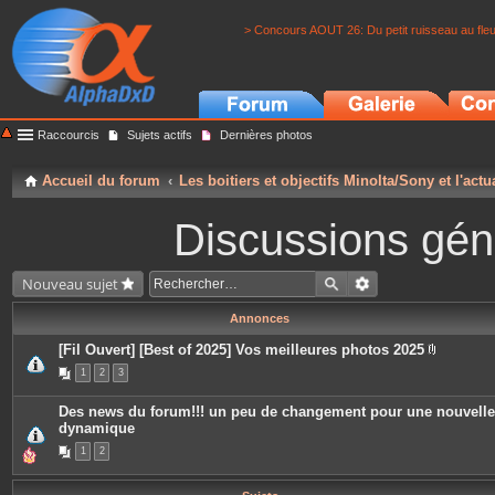
> Concours AOUT 26: Du petit ruisseau au fle
Raccourcis
Sujets actifs
Dernières photos
Accueil du forum
Les boitiers et objectifs Minolta/Sony et l'actu
Discussions géné
Nouveau sujet
Annonces
[Fil Ouvert] [Best of 2025] Vos meilleures photos 2025
P
1
2
3
i
è
c
Des news du forum!!! un peu de changement pour une nouvelle
e
dynamique
s
j
1
2
o
i
n
t