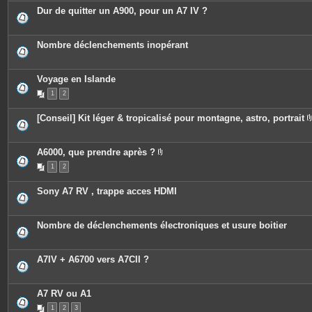
c
Dur de quitter un A900, pour un A7 IV ?
e
s
j
o
Nombre déclenchements inopérant
i
n
t
e
Voyage en Islande
s
1
2
[Conseil] Kit léger & tropicalisé pour montagne, astro, portrait
A6000, que prendre après ?
P
1
2
i
è
c
Sony A7 RV , trappe acces HDMI
e
s
j
o
Nombre de déclenchements électroniques et usure boitier
i
n
t
e
A7IV + A6700 vers A7CII ?
s
A7 RV ou A1
1
2
3