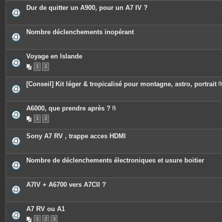
c
Dur de quitter un A900, pour un A7 IV ?
e
s
j
o
Nombre déclenchements inopérant
i
n
t
e
Voyage en Islande
s
1
2
[Conseil] Kit léger & tropicalisé pour montagne, astro, portrait
A6000, que prendre après ?
P
1
2
i
è
c
Sony A7 RV , trappe acces HDMI
e
s
j
o
Nombre de déclenchements électroniques et usure boitier
i
n
t
e
A7IV + A6700 vers A7CII ?
s
A7 RV ou A1
1
2
3