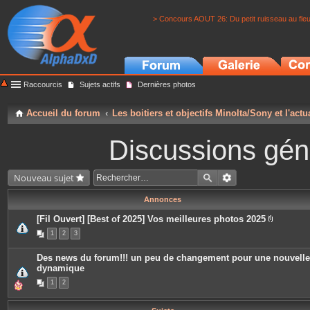
> Concours AOUT 26: Du petit ruisseau au fle
Raccourcis
Sujets actifs
Dernières photos
Accueil du forum
Les boitiers et objectifs Minolta/Sony et l'actu
Discussions géné
Nouveau sujet
Annonces
[Fil Ouvert] [Best of 2025] Vos meilleures photos 2025
P
1
2
3
i
è
c
Des news du forum!!! un peu de changement pour une nouvelle
e
dynamique
s
j
1
2
o
i
n
t