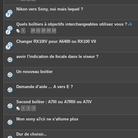
Nikon vers Sony, oui mais lequel ?
Quels boîtiers à objectifs interchangeables utilisez vous ?
C
1
…
20
21
22
23
24
e
s
u
Changer RX10IV pour A6400 ou RX100 VII
j
e
t
c
avoir l'indication de focale dans le viseur ?
o
n
t
i
Un nouveau boitier
e
n
t
u
Demande d’aide ... A vers E ?
n
s
o
n
Second boîtier : A7III ou A7RIII ou A7IV
d
a
1
2
3
g
e
.
Mon sony a7cii ne s’allume plus
Dur de choisir...