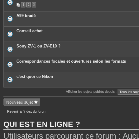
1
2
3
A99 bradé
Conseil achat
Sony ZV-1 ou ZV-E10 ?
Correspondances focales et ouvertures selon les formats
c'est quoi ce Nikon
Afficher les sujets publiés depuis :
Nouveau sujet
Revenir à l’index du forum
QUI EST EN LIGNE ?
Utilisateurs parcourant ce forum : Aucun 