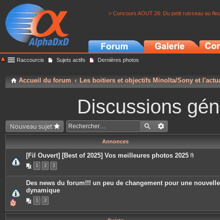
> Concours AOUT 26: Du petit ruisseau au fle
Raccourcis
Sujets actifs
Dernières photos
Accueil du forum
Les boitiers et objectifs Minolta/Sony et l'actu
Discussions géné
Nouveau sujet
Annonces
[Fil Ouvert] [Best of 2025] Vos meilleures photos 2025
P
1
2
3
i
è
c
Des news du forum!!! un peu de changement pour une nouvelle
e
dynamique
s
j
1
2
o
i
n
t