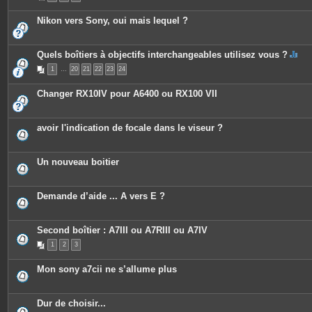
Nikon vers Sony, oui mais lequel ?
Quels boîtiers à objectifs interchangeables utilisez vous ?
C
1
…
20
21
22
23
24
e
s
u
Changer RX10IV pour A6400 ou RX100 VII
j
e
t
c
avoir l'indication de focale dans le viseur ?
o
n
t
i
Un nouveau boitier
e
n
t
u
Demande d’aide ... A vers E ?
n
s
o
n
Second boîtier : A7III ou A7RIII ou A7IV
d
a
1
2
3
g
e
.
Mon sony a7cii ne s’allume plus
Dur de choisir...