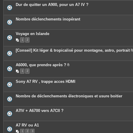
c
Dur de quitter un A900, pour un A7 IV ?
e
s
j
o
Nombre déclenchements inopérant
i
n
t
e
Voyage en Islande
s
1
2
[Conseil] Kit léger & tropicalisé pour montagne, astro, portrait
A6000, que prendre après ?
P
1
2
i
è
c
Sony A7 RV , trappe acces HDMI
e
s
j
o
Nombre de déclenchements électroniques et usure boitier
i
n
t
e
A7IV + A6700 vers A7CII ?
s
A7 RV ou A1
1
2
3