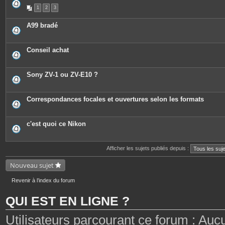
1
2
3
A99 bradé
Conseil achat
Sony ZV-1 ou ZV-E10 ?
Correspondances focales et ouvertures selon les formats
c'est quoi ce Nikon
Afficher les sujets publiés depuis :
Nouveau sujet
Revenir à l’index du forum
QUI EST EN LIGNE ?
Utilisateurs parcourant ce forum : Aucun 