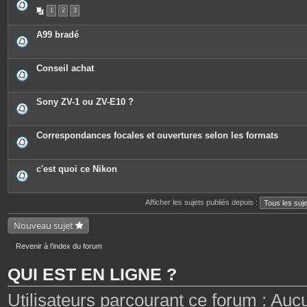
1
2
3
A99 bradé
Conseil achat
Sony ZV-1 ou ZV-E10 ?
Correspondances focales et ouvertures selon les formats
c'est quoi ce Nikon
Afficher les sujets publiés depuis :
Nouveau sujet
Revenir à l’index du forum
QUI EST EN LIGNE ?
Utilisateurs parcourant ce forum : Aucun 