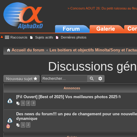
> Concours AOUT 26: Du petit ruisseau au fle
Raccourcis
Sujets actifs
Dernières photos
Accueil du forum
Les boitiers et objectifs Minolta/Sony et l'actu
Discussions géné
Nouveau sujet
Annonces
[Fil Ouvert] [Best of 2025] Vos meilleures photos 2025
P
1
2
3
i
è
c
Des news du forum!!! un peu de changement pour une nouvelle
e
dynamique
s
j
1
2
o
i
n
t