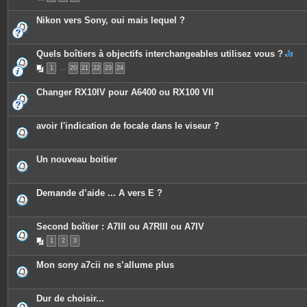
Nikon vers Sony, oui mais lequel ?
Quels boîtiers à objectifs interchangeables utilisez vous ?
C
1
…
20
21
22
23
24
e
s
u
Changer RX10IV pour A6400 ou RX100 VII
j
e
t
c
avoir l'indication de focale dans le viseur ?
o
n
t
i
Un nouveau boitier
e
n
t
u
Demande d’aide ... A vers E ?
n
s
o
n
Second boîtier : A7III ou A7RIII ou A7IV
d
a
1
2
3
g
e
.
Mon sony a7cii ne s’allume plus
Dur de choisir...