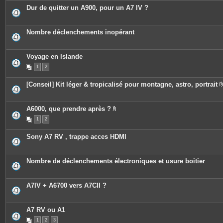
c
Dur de quitter un A900, pour un A7 IV ?
e
s
j
o
Nombre déclenchements inopérant
i
n
t
e
Voyage en Islande
s
1
2
[Conseil] Kit léger & tropicalisé pour montagne, astro, portrait
A6000, que prendre après ?
P
1
2
i
è
c
Sony A7 RV , trappe acces HDMI
e
s
j
o
Nombre de déclenchements électroniques et usure boitier
i
n
t
e
A7IV + A6700 vers A7CII ?
s
A7 RV ou A1
1
2
3