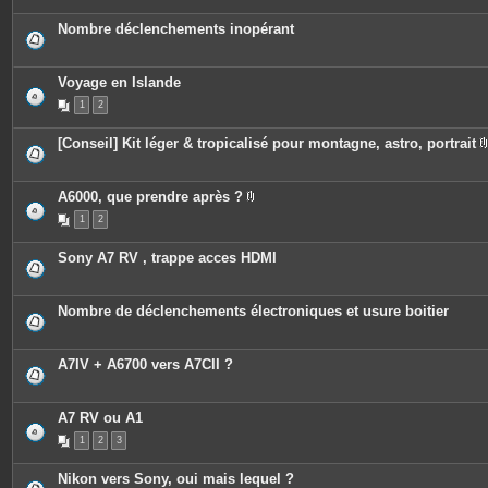
j
o
Nombre déclenchements inopérant
i
n
t
e
Voyage en Islande
s
1
2
[Conseil] Kit léger & tropicalisé pour montagne, astro, portrait
A6000, que prendre après ?
P
1
2
i
è
c
Sony A7 RV , trappe acces HDMI
e
s
j
o
Nombre de déclenchements électroniques et usure boitier
i
n
t
e
A7IV + A6700 vers A7CII ?
s
A7 RV ou A1
1
2
3
Nikon vers Sony, oui mais lequel ?