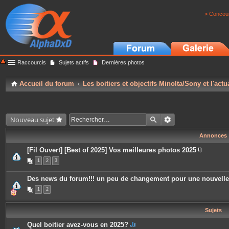
> Concour
Raccourcis
Sujets actifs
Dernières photos
Accueil du forum
Les boitiers et objectifs Minolta/Sony et l'actu
Nouveau sujet
Annonces
[Fil Ouvert] [Best of 2025] Vos meilleures photos 2025
P
1
2
3
i
è
c
Des news du forum!!! un peu de changement pour une nouvell
e
s
1
2
j
o
i
Sujets
n
t
e
Quel boitier avez-vous en 2025?