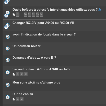
Quels boîtiers à objectifs interchangeables utilisez vous ?
C
1
…
20
21
22
23
24
e
s
u
Changer RX10IV pour A6400 ou RX100 VII
j
e
t
c
avoir l'indication de focale dans le viseur ?
o
n
t
i
Un nouveau boitier
e
n
t
u
Demande d’aide ... A vers E ?
n
s
o
n
Second boîtier : A7III ou A7RIII ou A7IV
d
a
1
2
3
g
e
.
Mon sony a7cii ne s’allume plus
Dur de choisir...
1
2