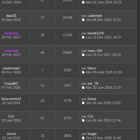
57
10319
e
t
13 Déc 2024
Mar 02 Juin 2026 19:22
d
C
e
e
o
r
r
n
l
daw33
par
calimelolo
n
37
24748
s
e
03 Sep 2018
Jeu 08 Déc 2022 11:51
i
u
d
C
e
l
e
o
r
t
r
n
m
sommep
par
bandit1200
e
n
30
17245
s
e
10 Fév 2017
Lun 13 Déc 2021 19:37
r
i
u
C
s
l
e
l
o
s
e
r
t
n
a
d
m
sommep
par
marc-104
e
48
29087
s
g
e
e
10 Fév 2017
Lun 23 Oct 2017 19:33
r
u
e
C
r
s
l
l
o
n
s
e
t
n
i
a
d
castermant
par
fabco
e
7
1530
s
e
g
e
06 Fév 2026
Mer 05 Août 2026 21:53
r
u
r
e
C
r
l
l
m
o
n
e
t
e
Goupil62
par
n
ear_78
i
d
11
2357
e
s
07 Fév 2025
s
Mar 30 Juin 2026 22:37
e
e
r
s
C
u
r
r
l
a
o
l
m
n
e
Sonysterie22
par
g
n
Zaoui
t
e
22
4778
i
d
22 Juil 2024
e
s
Ven 30 Jan 2026 12:02
e
s
e
C
e
u
r
s
r
o
r
l
l
a
m
n
n
t
e
C2c
par
g
C2c
e
57
5774
s
i
e
d
03 Jan 2026
e
Lun 26 Jan 2026 12:34
s
u
e
r
C
e
s
l
r
l
o
r
a
t
m
e
n
n
Jinroh
par
g
fmpjpl
e
e
d
15
3806
s
i
21 Juil 2024
e
Jeu 13 Nov 2025 11:40
r
s
e
u