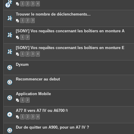
s
C
1
2
3
4
e
s
u
Trouver le nombre de déclenchements...
j
e
1
2
3
t
c
o
[SONY] Vos requêtes concernant les boîtiers en monture A
n
t
1
2
i
e
[SONY] Vos requêtes concernant les boîtiers en monture E
n
t
1
2
3
4
u
n
s
Dyxum
o
n
d
a
Recommencer au debut
g
e
.
Application Mobile
1
2
A77 II vers A7 IV ou A6700
P
1
2
3
4
i
è
c
Dur de quitter un A900, pour un A7 IV ?
e
s