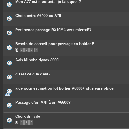
Mon A77 est mourant... je fais quoi ?
Choix entre A6400 ou A7II
Pertinence passage RX10M4 vers micro4/3
Besoin de conseil pour passage en boitier E
1
2
3
4
Avis Minolta dynax 8000i
qu'est ce que c'est?
aide pour estimation lot boitier A6000+ plusieurs objos
Passage d’un A7II à un A6600?
Choix difficile
1
2
3