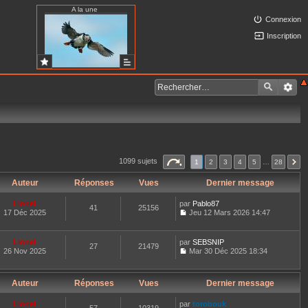
A la une
Connexion
Inscription
1099 sujets
1
2
3
4
5
…
28
Auteur
Réponses
Vues
Dernier message
Lionel
par
Pablo87
41
25156
17 Déc 2025
Jeu 12 Mars 2026 14:47
C
o
n
Lionel
par
SEBSNIP
27
21479
s
26 Nov 2025
Mar 30 Déc 2025 18:34
u
C
l
o
t
n
e
Auteur
Réponses
Vues
Dernier message
s
r
u
l
l
Lionel
par
torobouk