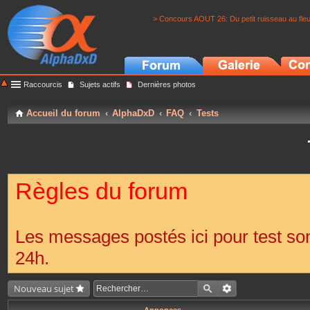
> Concours AOUT 26: Du petit ruisseau au fle
Raccourcis
Sujets actifs
Dernières photos
Accueil du forum
AlphaDxD
FAQ
Tests
Règles du forum
Les messages postés ici pour test s
24h.
Nouveau sujet