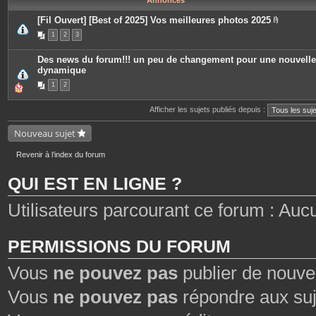
Annonces
[Fil Ouvert] [Best of 2025] Vos meilleures photos 2025
P
1
2
3
i
è
c
Des news du forum!!! un peu de changement pour une nouvelle
e
dynamique
s
j
1
2
o
i
n
Afficher les sujets publiés depuis :
t
e
s
Nouveau sujet
Revenir à l’index du forum
QUI EST EN LIGNE ?
Utilisateurs parcourant ce forum : Aucun 
PERMISSIONS DU FORUM
Vous
ne pouvez pas
publier de nouve
Vous
ne pouvez pas
répondre aux suj