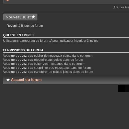
o
i
Afficher le
n
t
Nouveau sujet
e
s
Revenir à l’index du forum
QUI EST EN LIGNE ?
Utilisateurs parcourant ce forum : Aucun utilisateur inscrit et 3 invités
PERMISSIONS DU FORUM
Vous
ne pouvez pas
publier de nouveaux sujets dans ce forum
Vous
ne pouvez pas
répondre aux sujets dans ce forum
Vous
ne pouvez pas
éditer vos messages dans ce forum
Vous
ne pouvez pas
supprimer vos messages dans ce forum
Vous
ne pouvez pas
transférer de pièces jointes dans ce forum
Accueil du forum