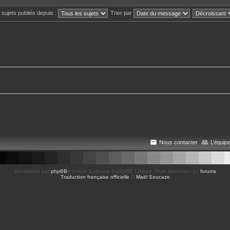
s sujets publiés depuis :
Trier par
Nous contacter
L’équip
Développé par
phpBB
® Forum Software © phpBB Limited
, Style developer by
forums
Traduction française officielle
©
Maël Soucaze