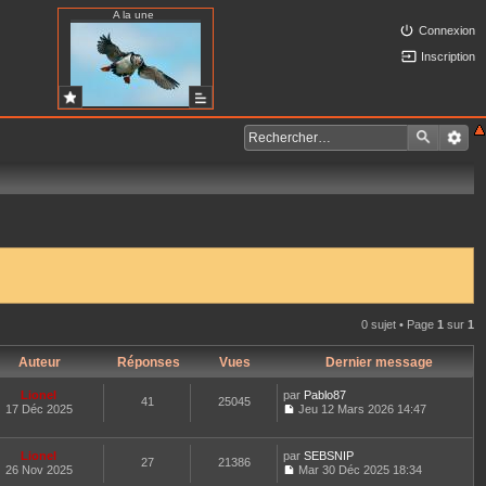
A la une
Connexion
Inscription
0 sujet • Page
1
sur
1
Auteur
Réponses
Vues
Dernier message
Lionel
par
Pablo87
41
25045
17 Déc 2025
Jeu 12 Mars 2026 14:47
C
o
n
Lionel
par
SEBSNIP
27
21386
s
26 Nov 2025
Mar 30 Déc 2025 18:34
u
C