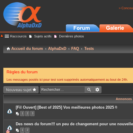
> Concour
Raccourcis
Sujets actifs
Dernières photos
Accueil du forum
AlphaDxD
FAQ
Tests
Règles du forum
Les messages postés ici pour test sont supprimés automatiquement au bout de 24h.
Nouveau sujet
Annonces
[Fil Ouvert] [Best of 2025] Vos meilleures photos 2025
P
1
2
3
i
è
c
Des news du forum!!! un peu de changement pour une nouvell
e
s
1
2
j