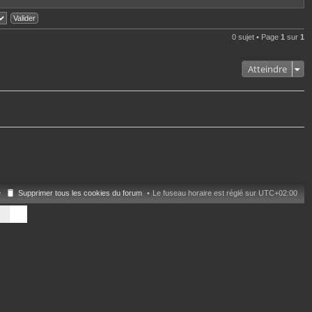
l
o
t
n
e
s
r
u
0 sujet • Page
1
sur
1
l
l
e
t
d
e
e
Atteindre
r
r
l
n
e
i
d
e
e
r
r
m
n
e
i
s
e
s
r
a
m
g
e
e
s
s
e
Supprimer tous les cookies du forum
Le fuseau horaire est réglé sur
UTC+02:00
a
g
e