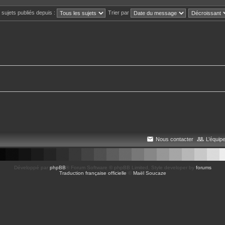
s sujets publiés depuis :
Trier par
Nous contacter
L’équip
Développé par
phpBB
® Forum Software © phpBB Limited
, Style developer by
forums
Traduction française officielle
©
Maël Soucaze