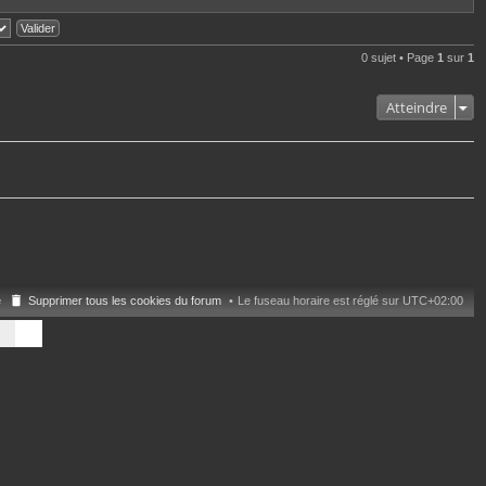
l
o
t
n
e
s
r
u
0 sujet • Page
1
sur
1
l
l
e
t
d
e
e
Atteindre
r
r
l
n
e
i
d
e
e
r
r
m
n
e
i
s
e
s
r
a
m
g
e
e
s
s
e
Supprimer tous les cookies du forum
Le fuseau horaire est réglé sur
UTC+02:00
a
g
e