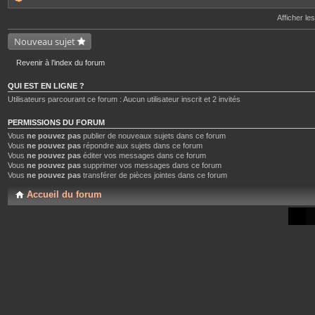
o
i
Afficher le
n
t
Nouveau sujet
e
s
Revenir à l’index du forum
QUI EST EN LIGNE ?
Utilisateurs parcourant ce forum : Aucun utilisateur inscrit et 2 invités
PERMISSIONS DU FORUM
Vous
ne pouvez pas
publier de nouveaux sujets dans ce forum
Vous
ne pouvez pas
répondre aux sujets dans ce forum
Vous
ne pouvez pas
éditer vos messages dans ce forum
Vous
ne pouvez pas
supprimer vos messages dans ce forum
Vous
ne pouvez pas
transférer de pièces jointes dans ce forum
Accueil du forum