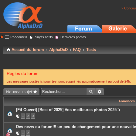
> Concour
Raccourcis
Sujets actifs
Dernières photos
Accueil du forum
AlphaDxD
FAQ
Tests
Règles du forum
Les messages postés ici pour test sont supprimés automatiquement au bout de 24h.
Nouveau sujet
Annonces
[Fil Ouvert] [Best of 2025] Vos meilleures photos 2025
P
1
2
3
i
è
c
Des news du forum!!! un peu de changement pour une nouvell
e
s
1
2
j