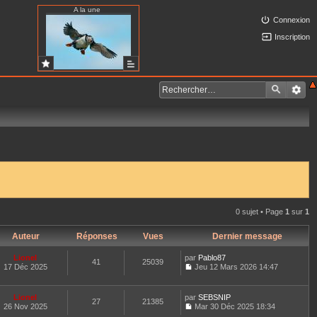
A la une
Connexion
Inscription
0 sujet • Page
1
sur
1
Auteur
Réponses
Vues
Dernier message
Lionel
par
Pablo87
41
25039
17 Déc 2025
Jeu 12 Mars 2026 14:47
C
o
n
Lionel
par
SEBSNIP
27
21385
s
26 Nov 2025
Mar 30 Déc 2025 18:34
u
C