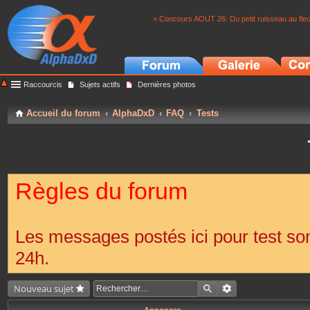
> Concours AOUT 26: Du petit ruisseau au fle
Raccourcis
Sujets actifs
Dernières photos
Accueil du forum
AlphaDxD
FAQ
Tests
Règles du forum
Les messages postés ici pour test s
24h.
Nouveau sujet