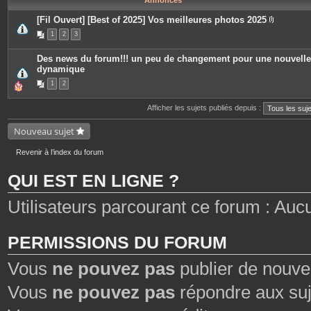
Annonces
[Fil Ouvert] [Best of 2025] Vos meilleures photos 2025
P
1
2
3
i
è
c
Des news du forum!!! un peu de changement pour une nouvelle
e
dynamique
s
j
1
2
o
i
n
Afficher les sujets publiés depuis :
t
e
s
Nouveau sujet
Revenir à l’index du forum
QUI EST EN LIGNE ?
Utilisateurs parcourant ce forum : Aucun 
PERMISSIONS DU FORUM
Vous
ne pouvez pas
publier de nouve
Vous
ne pouvez pas
répondre aux suj