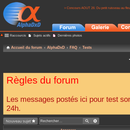
> Concours AOUT 26: Du petit ruisseau au fle
Raccourcis
Sujets actifs
Dernières photos
Accueil du forum
AlphaDxD
FAQ
Tests
Règles du forum
Les messages postés ici pour test s
24h.
Nouveau sujet