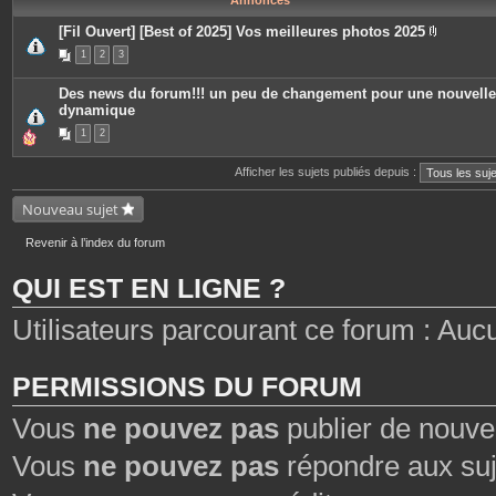
Annonces
[Fil Ouvert] [Best of 2025] Vos meilleures photos 2025
P
1
2
3
i
è
c
Des news du forum!!! un peu de changement pour une nouvelle
e
dynamique
s
j
1
2
o
i
n
Afficher les sujets publiés depuis :
t
e
s
Nouveau sujet
Revenir à l’index du forum
QUI EST EN LIGNE ?
Utilisateurs parcourant ce forum : Aucun 
PERMISSIONS DU FORUM
Vous
ne pouvez pas
publier de nouve
Vous
ne pouvez pas
répondre aux suj