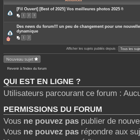
Annonces
[Fil Ouvert] [Best of 2025] Vos meilleures photos 2025
P
1
2
3
i
è
c
Des news du forum!!! un peu de changement pour une nouvelle
e
dynamique
s
j
1
2
o
i
n
Afficher les sujets publiés depuis :
t
e
s
Nouveau sujet
Revenir à l’index du forum
QUI EST EN LIGNE ?
Utilisateurs parcourant ce forum : Aucun 
PERMISSIONS DU FORUM
Vous
ne pouvez pas
publier de nouve
Vous
ne pouvez pas
répondre aux suj