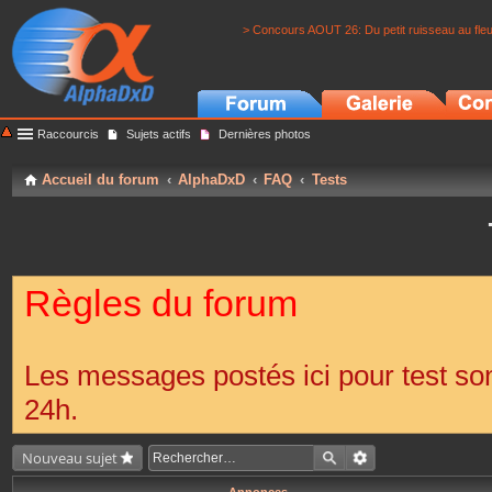
> Concours AOUT 26: Du petit ruisseau au fle
Raccourcis
Sujets actifs
Dernières photos
Accueil du forum
AlphaDxD
FAQ
Tests
Règles du forum
Les messages postés ici pour test s
24h.
Nouveau sujet