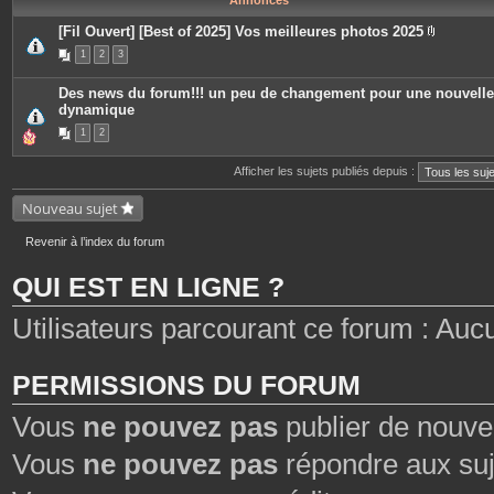
Annonces
[Fil Ouvert] [Best of 2025] Vos meilleures photos 2025
P
1
2
3
i
è
c
Des news du forum!!! un peu de changement pour une nouvelle
e
dynamique
s
j
1
2
o
i
n
Afficher les sujets publiés depuis :
t
e
s
Nouveau sujet
Revenir à l’index du forum
QUI EST EN LIGNE ?
Utilisateurs parcourant ce forum : Aucun 
PERMISSIONS DU FORUM
Vous
ne pouvez pas
publier de nouve
Vous
ne pouvez pas
répondre aux suj