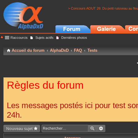
> Concours AOUT 26: Du petit ruisseau au fle
Raccourcis
Sujets actifs
Dernières photos
Accueil du forum
AlphaDxD
FAQ
Tests
Règles du forum
Les messages postés ici pour test s
24h.
Nouveau sujet