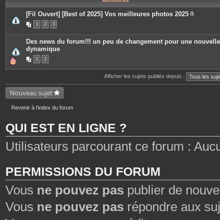
Annonces
[Fil Ouvert] [Best of 2025] Vos meilleures photos 2025
P
1
2
3
i
è
c
Des news du forum!!! un peu de changement pour une nouvelle
e
dynamique
s
j
1
2
o
i
n
Afficher les sujets publiés depuis :
t
e
s
Nouveau sujet
Revenir à l’index du forum
QUI EST EN LIGNE ?
Utilisateurs parcourant ce forum : Aucun 
PERMISSIONS DU FORUM
Vous
ne pouvez pas
publier de nouve
Vous
ne pouvez pas
répondre aux suj