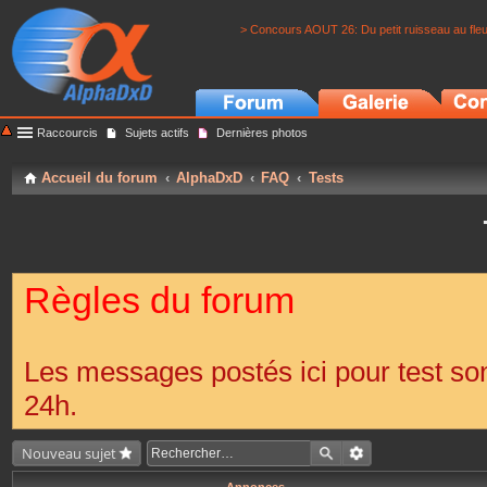
> Concours AOUT 26: Du petit ruisseau au fle
Raccourcis
Sujets actifs
Dernières photos
Accueil du forum
AlphaDxD
FAQ
Tests
Règles du forum
Les messages postés ici pour test s
24h.
Nouveau sujet