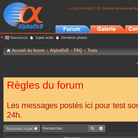
> Concours AOUT 26: Du petit ruisseau au fle
Raccourcis
Sujets actifs
Dernières photos
Accueil du forum
AlphaDxD
FAQ
Tests
Règles du forum
Les messages postés ici pour test s
24h.
Nouveau sujet