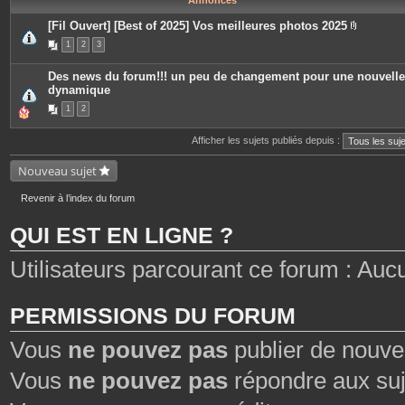
Annonces
[Fil Ouvert] [Best of 2025] Vos meilleures photos 2025
P
1
2
3
i
è
c
Des news du forum!!! un peu de changement pour une nouvelle
e
dynamique
s
j
1
2
o
i
n
Afficher les sujets publiés depuis :
t
e
s
Nouveau sujet
Revenir à l’index du forum
QUI EST EN LIGNE ?
Utilisateurs parcourant ce forum : Aucun 
PERMISSIONS DU FORUM
Vous
ne pouvez pas
publier de nouve
Vous
ne pouvez pas
répondre aux suj