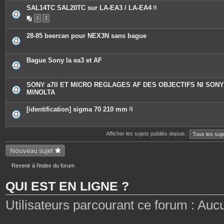
j
o
SAL14TC SAL20TC sur LA-EA3 / LA-EA4
i
P
n
1
2
i
t
è
e
c
28-85 beercan pour NEX3N sans bague
s
e
s
j
o
Bague Sony la ea3 et AF
i
n
t
e
SONY a7II ET MICRO REGLAGES AF DES OBJECTIFS NI SONY
s
MINOLTA
[identification] sigma 70 210 mm
P
i
è
c
Afficher les sujets publiés depuis :
e
s
Nouveau sujet
j
o
i
Revenir à l’index du forum
n
t
e
QUI EST EN LIGNE ?
s
Utilisateurs parcourant ce forum : Aucun 