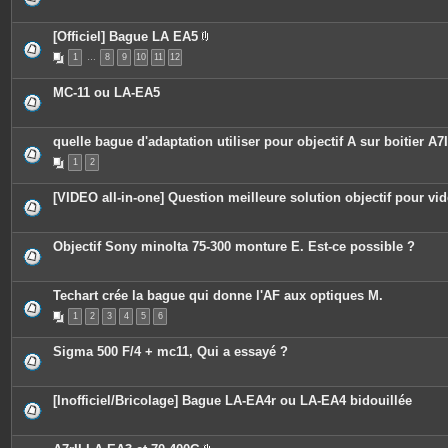
s
j
o
[Officiel] Bague LA EA5
i
P
n
1
…
8
9
10
11
12
i
t
è
e
c
MC-11 ou LA-EA5
s
e
s
j
o
quelle bague d'adaptation utiliser pour objectif A sur boitier A7I
i
n
1
2
t
e
s
[VIDEO all-in-one] Question meilleure solution objectif pour vi
Objectif Sony minolta 75-300 monture E. Est-ce possible ?
Techart crée la bague qui donne l'AF aux optiques M.
1
2
3
4
5
6
Sigma 500 F/4 + mc11, Qui a essayé ?
[Inofficiel/Bricolage] Bague LA-EA4r ou LA-EA4 bidouillée