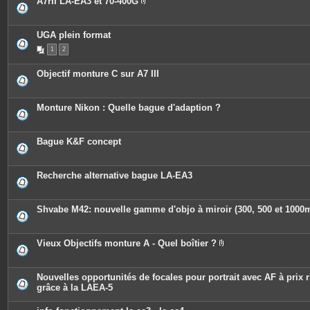
A7rII LA-EA3 et 70-400G
P
i
è
c
UGA plein format
e
1
2
s
j
o
Objectif monture C sur A7 III
i
n
t
e
Monture Nikon : Quelle bague d'adaption ?
s
Bague K&F concept
Recherche alternative bague LA-EA3
Shvabe M42: nouvelle gamme d'objo à miroir (300, 500 et 100
Vieux Objectifs monture A - Quel boîtier ?
P
i
è
c
Nouvelles opportunités de focales pour portrait avec AF à prix r
e
grâce à la LAEA-5
s
j
o