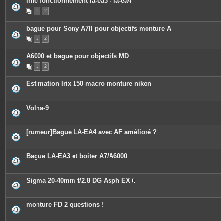
info fonctionnement la-ea3 - la-ea4
i
n
1
2
t
e
bague pour Sony A7II pour objectifs monture A
s
1
2
A6000 et bague pour objectifs MD
1
2
Estimation Irix 150 macro monture nikon
Volna-9
[rumeur]Bague LA-EA4 avec AF amélioré ?
Bague LA‑EA3 et boiter A7/A6000
Sigma 20-40mm f/2.8 DG Asph EX
P
i
è
c
monture FD 2 questions !
e
s