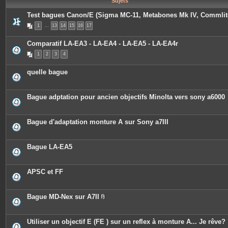
Sujets
e
s
Test bagues Canon/E (Sigma MC-11, Metabones Mk IV, Commlit
1
…
13
14
15
16
17
Comparatif LA-EA3 - LA-EA4 - LA-EA5 - LA-EA4r
1
2
3
4
quelle bague
Bague adptation pour ancien objectifs Minolta vers sony a6000
Bague d'adaptation monture A sur Sony a7III
Bague LA-EA5
APSC et FF
Bague MD-Nex sur A7II
P
i
è
c
Utiliser un objectif E (FE ) sur un reflex à monture A... Je rêve?
e