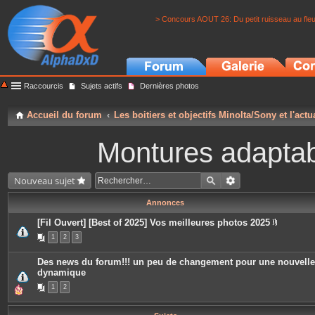
> Concours AOUT 26: Du petit ruisseau au fle
Raccourcis
Sujets actifs
Dernières photos
Accueil du forum
Les boitiers et objectifs Minolta/Sony et l'actu
Montures adaptabl
Nouveau sujet
Annonces
[Fil Ouvert] [Best of 2025] Vos meilleures photos 2025
P
1
2
3
i
è
c
Des news du forum!!! un peu de changement pour une nouvelle
e
dynamique
s
j
1
2
o
i
n
t