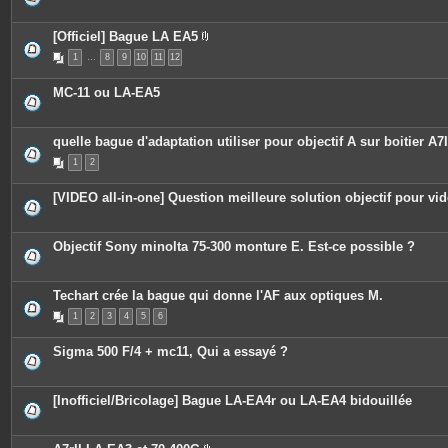
s
j
o
[Officiel] Bague LA EA5
i
P
n
1
…
8
9
10
11
12
i
t
è
e
c
MC-11 ou LA-EA5
s
e
s
j
o
quelle bague d'adaptation utiliser pour objectif A sur boitier A7I
i
n
1
2
t
e
s
[VIDEO all-in-one] Question meilleure solution objectif pour vi
Objectif Sony minolta 75-300 monture E. Est-ce possible ?
Techart crée la bague qui donne l'AF aux optiques M.
1
2
3
4
5
6
Sigma 500 F/4 + mc11, Qui a essayé ?
[Inofficiel/Bricolage] Bague LA-EA4r ou LA-EA4 bidouillée