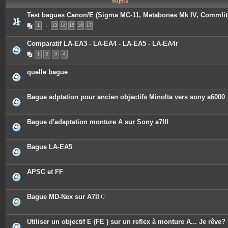
Sujets
e
s
Test bagues Canon/E (Sigma MC-11, Metabones Mk IV, Commlit
1
…
13
14
15
16
17
Comparatif LA-EA3 - LA-EA4 - LA-EA5 - LA-EA4r
1
2
3
4
quelle bague
Bague adptation pour ancien objectifs Minolta vers sony a6000
Bague d'adaptation monture A sur Sony a7III
Bague LA-EA5
APSC et FF
Bague MD-Nex sur A7II
P
i
è
c
Utiliser un objectif E (FE ) sur un reflex à monture A... Je rêve?
e