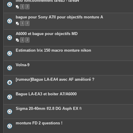
info fonctionnement la-ea3 - la-ea4
i
n
1
2
t
e
bague pour Sony A7II pour objectifs monture A
s
1
2
A6000 et bague pour objectifs MD
1
2
Estimation Irix 150 macro monture nikon
Volna-9
[rumeur]Bague LA-EA4 avec AF amélioré ?
Bague LA‑EA3 et boiter A7/A6000
Sigma 20-40mm f/2.8 DG Asph EX
P
i
è
c
monture FD 2 questions !
e
s