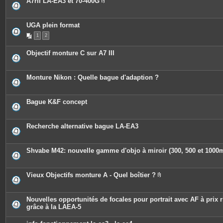
A7rII LA-EA3 et 70-400G
P
i
è
c
UGA plein format
e
1
2
s
j
o
Objectif monture C sur A7 III
i
n
t
e
Monture Nikon : Quelle bague d'adaption ?
s
Bague K&F concept
Recherche alternative bague LA-EA3
Shvabe M42: nouvelle gamme d'objo à miroir (300, 500 et 100
Vieux Objectifs monture A - Quel boîtier ?
P
i
è
c
Nouvelles opportunités de focales pour portrait avec AF à prix r
e
grâce à la LAEA-5
s
j
o