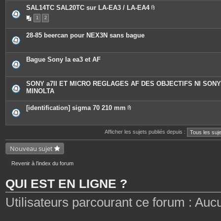
j
o
SAL14TC SAL20TC sur LA-EA3 / LA-EA4
i
P
n
1
2
i
t
è
e
c
28-85 beercan pour NEX3N sans bague
s
e
s
j
o
Bague Sony la ea3 et AF
i
n
t
e
SONY a7II ET MICRO REGLAGES AF DES OBJECTIFS NI SONY
s
MINOLTA
[identification] sigma 70 210 mm
P
i
è
c
Afficher les sujets publiés depuis :
e
s
Nouveau sujet
j
o
i
Revenir à l’index du forum
n
t
e
QUI EST EN LIGNE ?
s
Utilisateurs parcourant ce forum : Aucun 