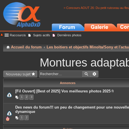
> Concours AOUT 26: Du petit ruisseau au fle
Raccourcis
Sujets actifs
Dernières photos
Accueil du forum
Les boitiers et objectifs Minolta/Sony et l'actu
Montures adaptabl
Nouveau sujet
Annonces
[Fil Ouvert] [Best of 2025] Vos meilleures photos 2025
P
1
2
3
i
è
c
Des news du forum!!! un peu de changement pour une nouvelle
e
dynamique
s
j
1
2
o
i
n
t