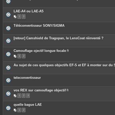
LAE-A4 ou LAE-A5
1
2
Téléconvertisseur SONY/SIGMA
[retour] Camshield de Tragopan, le LensCoat réinventé ?
Camouflage ojectif longue focale
P
1
2
i
è
c
Au sujet de ces quelques objectifs EF-S et EF à monter sur du
e
s
j
o
teleconvertisseur
i
n
t
e
vos REX sur camouflage objectif
s
P
1
2
3
i
è
c
quelle bague LAE
e
s
1
2
j
o