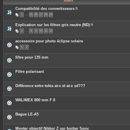
Sujets
e
s
Compatibilité des convertisseurs
P
1
…
25
26
27
28
29
i
è
c
Explication sur les filtres gris neutre (ND)
e
P
s
1
…
8
9
10
11
12
i
j
è
o
c
i
accessoire pour photo éclipse solaire
e
n
s
t
1
2
j
e
o
s
i
filtre pour 135 mm
n
t
e
s
Filtre polarisant
Différence entre tokia at-x et at-x sd???
WALIMEX 800 mm F 8
Bague LE-A5
Monter objectif Nikkor Z sur boitier Sony