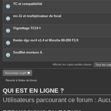
TC et compatibilité
mc-11 et multiplicateur de focal
Vignettage TC14
P
i
è
c
Kenko dgx mc4 x1.4 et Minolta 80-200 F2.8
e
s
j
o
Soufflet monture A
i
n
t
e
Afficher les sujets publiés depuis :
s
Nouveau sujet
Revenir à l’index du forum
QUI EST EN LIGNE ?
Utilisateurs parcourant ce forum : Aucun 