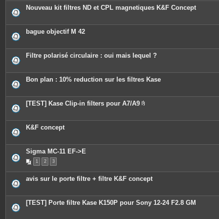
i
Nouveau kit filtres ND et CPL magnetiques K&F Concept
n
t
e
s
bague objectif M 42
Filtre polarisé circulaire : oui mais lequel ?
Bon plan : 10% reduction sur les filtres Kase
[TEST] Kase Clip-in filters pour A7/A9
P
i
è
c
K&F concept
e
s
j
o
Sigma MC-11 EF->E
i
n
1
2
3
t
e
avis sur le porte filtre + filtre K&F concept
s
[TEST] Porte filtre Kase K150P pour Sony 12-24 F2.8 GM