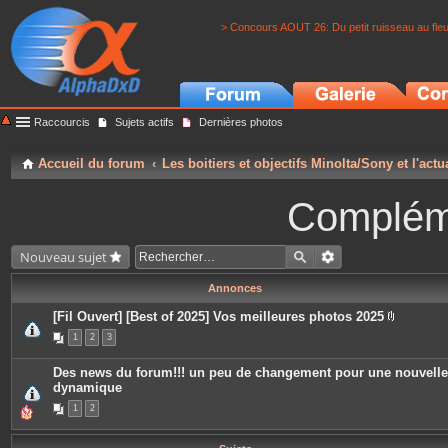
> Concours AOUT 26: Du petit ruisseau au fle
Raccourcis
Sujets actifs
Dernières photos
Accueil du forum
Les boitiers et objectifs Minolta/Sony et l'actu
Complém
Nouveau sujet
Annonces
[Fil Ouvert] [Best of 2025] Vos meilleures photos 2025
P
1
2
3
i
è
c
Des news du forum!!! un peu de changement pour une nouvelle
e
dynamique
s
j
1
2
o
i
n
t