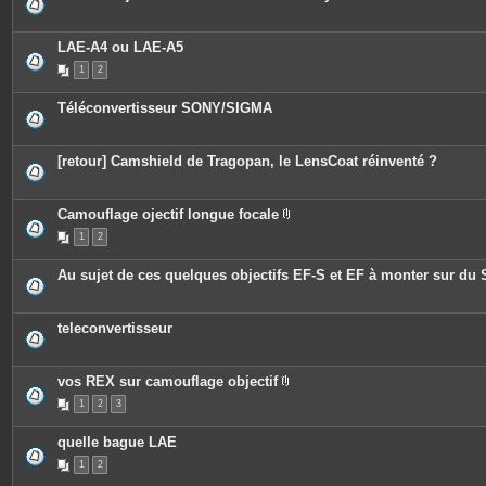
LAE-A4 ou LAE-A5
1
2
Téléconvertisseur SONY/SIGMA
[retour] Camshield de Tragopan, le LensCoat réinventé ?
Camouflage ojectif longue focale
P
1
2
i
è
c
Au sujet de ces quelques objectifs EF-S et EF à monter sur du
e
s
j
o
teleconvertisseur
i
n
t
e
vos REX sur camouflage objectif
s
P
1
2
3
i
è
c
quelle bague LAE
e
s
1
2
j
o