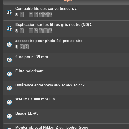
Sujets
e
s
Compatibilité des convertisseurs
P
1
…
25
26
27
28
29
i
è
c
Explication sur les filtres gris neutre (ND)
e
P
s
1
…
8
9
10
11
12
i
j
è
o
c
i
accessoire pour photo éclipse solaire
e
n
s
t
1
2
j
e
o
s
i
filtre pour 135 mm
n
t
e
s
Filtre polarisant
Différence entre tokia at-x et at-x sd???
WALIMEX 800 mm F 8
Bague LE-A5
Monter objectif Nikkor Z sur boitier Sony