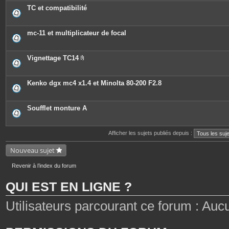
TC et compatibilité
mc-11 et multiplicateur de focal
Vignettage TC14
P
i
è
c
Kenko dgx mc4 x1.4 et Minolta 80-200 F2.8
e
s
j
o
Soufflet monture A
i
n
t
e
Afficher les sujets publiés depuis :
s
Nouveau sujet
Revenir à l’index du forum
QUI EST EN LIGNE ?
Utilisateurs parcourant ce forum : Aucun 