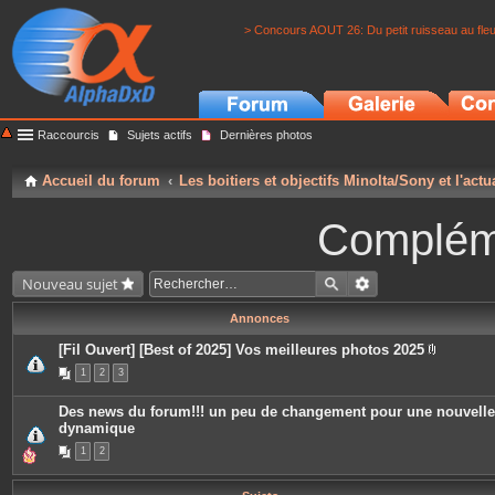
> Concours AOUT 26: Du petit ruisseau au fle
Raccourcis
Sujets actifs
Dernières photos
Accueil du forum
Les boitiers et objectifs Minolta/Sony et l'actu
Complém
Nouveau sujet
Annonces
[Fil Ouvert] [Best of 2025] Vos meilleures photos 2025
P
1
2
3
i
è
c
Des news du forum!!! un peu de changement pour une nouvelle
e
dynamique
s
j
1
2
o
i
n
t