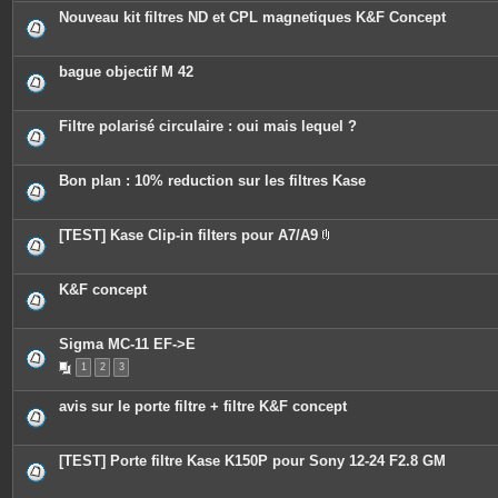
i
Nouveau kit filtres ND et CPL magnetiques K&F Concept
n
t
e
s
bague objectif M 42
Filtre polarisé circulaire : oui mais lequel ?
Bon plan : 10% reduction sur les filtres Kase
[TEST] Kase Clip-in filters pour A7/A9
P
i
è
c
K&F concept
e
s
j
o
Sigma MC-11 EF->E
i
n
1
2
3
t
e
avis sur le porte filtre + filtre K&F concept
s
[TEST] Porte filtre Kase K150P pour Sony 12-24 F2.8 GM