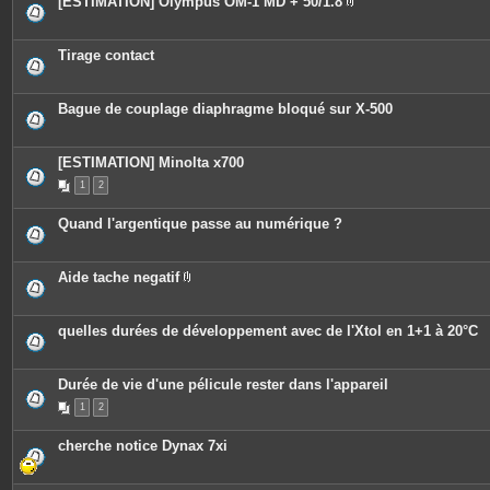
[ESTIMATION] Olympus OM-1 MD + 50/1.8
e
P
s
i
j
è
o
c
Tirage contact
i
e
n
s
t
j
e
o
Bague de couplage diaphragme bloqué sur X-500
s
i
n
t
e
[ESTIMATION] Minolta x700
s
1
2
Quand l'argentique passe au numérique ?
Aide tache negatif
P
i
è
c
quelles durées de développement avec de l'Xtol en 1+1 à 20°C
e
s
j
o
Durée de vie d'une pélicule rester dans l'appareil
i
n
1
2
t
e
cherche notice Dynax 7xi
s