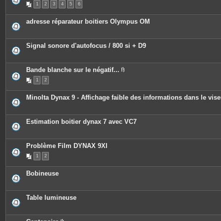
1
2
3
4
5
6
adresse réparateur boitiers Olympus OM
Signal sonore d'autofocus / 800 si + D9
Bande blanche sur le négatif...
P
1
2
i
è
c
Minolta Dynax 9 - Affichage faible des informations dans le vise
e
s
j
o
Estimation boitier dynax 7 avec VC7
i
n
t
e
Problème Film DYNAX 9XI
s
1
2
Bobineuse
Table lumineuse