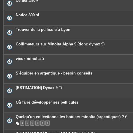
Centenaire
P
i
è
c
Notice 800 si
e
s
j
o
Trouver de la pellicule à Lyon
i
n
t
e
Collimateurs sur Minolta Alpha 9 (donc dynax 9)
s
vieux minolta
P
i
è
c
S'équiper en argentique - besoin conseils
e
s
j
o
[ESTIMATION] Dynax 9 Ti
i
n
t
e
Où faire développer ses pellicules
s
Quelqu'un collectionne les boîtiers minolta (argentiques) ?
P
1
2
3
4
5
6
i
è
c