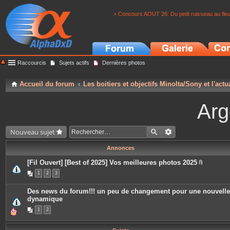
> Concours AOUT 26: Du petit ruisseau au fle
Raccourcis
Sujets actifs
Dernières photos
Accueil du forum
Les boitiers et objectifs Minolta/Sony et l'actu
Arg
Nouveau sujet
Annonces
[Fil Ouvert] [Best of 2025] Vos meilleures photos 2025
P
1
2
3
i
è
c
Des news du forum!!! un peu de changement pour une nouvelle
e
dynamique
s
j
1
2
o
i
n
t