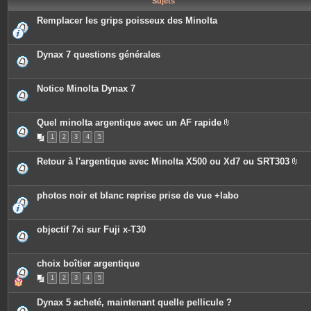
Sujets
e
s
Remplacer les grips poisseux des Minolta
Dynax 7 questions générales
Notice Minolta Dynax 7
Quel minolta argentique avec un AF rapide
P
1
2
3
4
5
i
è
c
Retour à l'argentique avec Minolta X500 ou Xd7 ou SRT303
e
P
s
i
j
è
o
c
photos noir et blanc reprise prise de vue +labo
i
e
n
s
t
j
e
o
objectif 7xi sur Fuji x-T30
s
i
n
t
e
choix boîtier argentique
s
1
2
3
4
5
Dynax 5 acheté, maintenant quelle pellicule ?