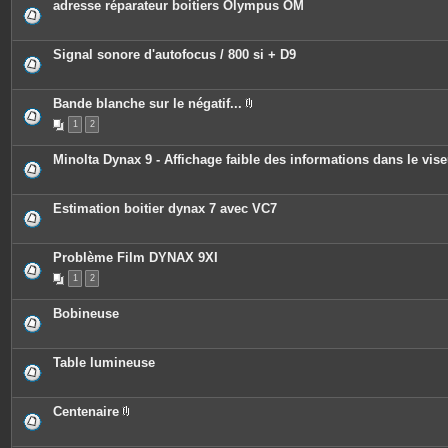
adresse réparateur boitiers Olympus OM
Signal sonore d'autofocus / 800 si + D9
Bande blanche sur le négatif...
P
1
2
i
è
c
Minolta Dynax 9 - Affichage faible des informations dans le vise
e
s
j
o
Estimation boitier dynax 7 avec VC7
i
n
t
e
Problème Film DYNAX 9XI
s
1
2
Bobineuse
Table lumineuse
Centenaire
P
i
è