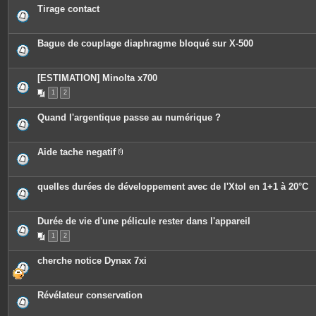
o
c
Tirage contact
i
e
n
s
t
j
e
o
Bague de couplage diaphragme bloqué sur X-500
s
i
n
t
e
[ESTIMATION] Minolta x700
s
1
2
Quand l'argentique passe au numérique ?
Aide tache negatif
P
i
è
c
quelles durées de développement avec de l'Xtol en 1+1 à 20°C
e
s
j
o
Durée de vie d'une pélicule rester dans l'appareil
i
n
1
2
t
e
cherche notice Dynax 7xi
s
Révélateur conservation