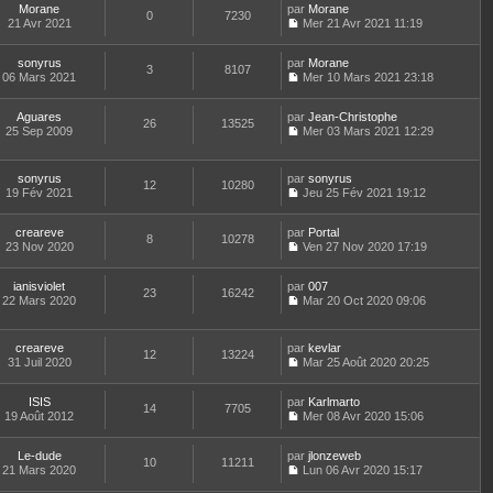
e
n
a
n
m
Morane
par
Morane
e
d
0
7230
s
g
i
e
21 Avr 2021
Mer 21 Avr 2021 11:19
r
e
u
e
e
C
s
l
r
l
r
o
s
e
n
t
m
sonyrus
par
n
Morane
a
d
3
8107
i
e
e
06 Mars 2021
s
Mer 10 Mars 2021 23:18
g
e
e
r
C
s
u
e
r
r
l
o
s
l
n
m
e
Aguares
par
n
Jean-Christophe
a
t
26
13525
i
e
d
25 Sep 2009
s
Mer 03 Mars 2021 12:29
g
e
e
C
s
e
u
e
r
r
o
s
r
l
l
m
n
a
n
t
e
sonyrus
par
sonyrus
e
12
10280
s
g
i
e
d
19 Fév 2021
Jeu 25 Fév 2021 19:12
s
u
e
e
r
C
e
s
l
r
l
o
r
a
t
m
e
creareve
par
n
Portal
n
8
10278
g
e
e
d
23 Nov 2020
s
Ven 27 Nov 2020 17:19
i
e
r
C
s
e
u
e
l
o
s
r
l
r
e
ianisviolet
par
n
007
a
n
t
m
23
16242
d
22 Mars 2020
s
Mar 20 Oct 2020 09:06
g
i
e
e
C
e
u
e
e
r
s
o
r
l
r
l
s
n
n
t
m
e
creareve
par
kevlar
a
12
13224
s
i
e
e
d
31 Juil 2020
Mar 25 Août 2020 20:25
g
u
e
r
C
s
e
e
l
r
l
o
s
r
t
m
e
ISIS
par
n
Karlmarto
a
n
14
7705
e
e
d
19 Août 2012
s
Mer 08 Avr 2020 15:06
g
i
r
C
s
e
u
e
e
l
o
s
r
l
r
e
Le-dude
par
n
jlonzeweb
a
n
t
m
10
11211
d
21 Mars 2020
s
Lun 06 Avr 2020 15:17
g
i
e
e
C
e
u
e
e
r
s