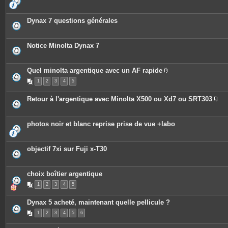
s
Dynax 7 questions générales
Notice Minolta Dynax 7
Quel minolta argentique avec un AF rapide
P
1
2
3
4
5
i
è
c
Retour à l'argentique avec Minolta X500 ou Xd7 ou SRT303
e
P
s
i
j
è
o
c
photos noir et blanc reprise prise de vue +labo
i
e
n
s
t
j
e
o
objectif 7xi sur Fuji x-T30
s
i
n
t
e
choix boîtier argentique
s
1
2
3
4
5
Dynax 5 acheté, maintenant quelle pellicule ?
1
2
3
4
5
6