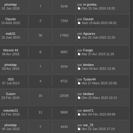
e
l
o
r
r
s
t
e
photolap
par
n
m gomba
n
m
7
9146
a
e
d
01 Jan 2016
s
Dim 10 Jan 2016 19:20
i
e
g
r
C
e
u
e
s
e
l
o
r
l
r
s
e
Opunin
par
n
Opunin
n
t
m
2
7343
a
d
15 Août 2015
s
Sam 15 Août 2015 06:01
i
e
e
g
C
e
u
e
r
s
e
o
r
l
r
l
s
stab31
par
n
Aguares
n
t
m
30
17063
e
a
15 Juin 2015
s
Jeu 25 Juin 2015 12:20
i
e
e
d
g
C
u
e
r
s
e
e
o
l
r
l
s
r
n
t
m
e
Vincent 44
par
Fangio
a
n
8
9097
s
e
e
d
06 Avr 2015
Mar 07 Avr 2015 11:29
g
i
u
r
C
s
e
e
e
l
l
o
s
r
r
t
e
photolap
par
n
bindare
a
n
m
7
8334
e
d
03 Avr 2015
s
Sam 04 Avr 2015 13:36
g
i
e
r
C
e
u
e
e
s
l
o
r
l
r
s
e
ISIS
par
n
Tydav44
n
t
m
4
8721
a
d
07 Juil 2013
s
Ven 27 Mars 2015 20:58
i
e
e
g
C
e
u
e
r
s
e
o
r
l
r
l
s
Guiom
par
n
bindare
n
t
m
16
22636
e
a
23 Fév 2015
s
Dim 15 Mars 2015 10:12
i
e
e
d
g
C
u
e
r
s
e
e
o
l
r
l
s
r
n
t
m
e
noisette31
par
domi71
a
n
11
9668
s
e
e
d
02 Fév 2015
Mer 04 Fév 2015 09:59
g
i
u
r
C
s
e
e
e
l
l
o
s
r
r
t
e
photolap
par
n
ear_78
a
n
m
7
9433
e
d
04 Jan 2015
s
Ven 23 Jan 2015 17:19
g
i
e
r
C
e
u