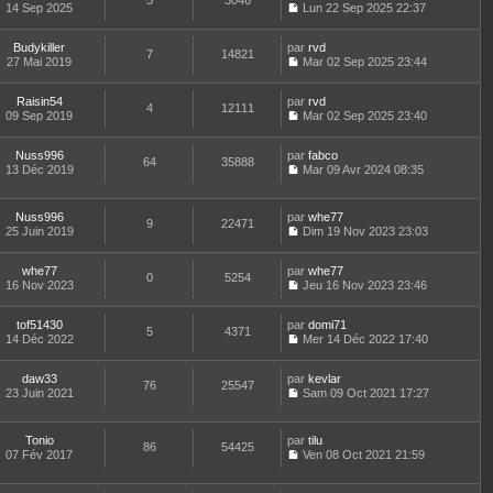
5
3046
e
t
14 Sep 2025
Lun 22 Sep 2025 22:37
d
C
e
e
o
r
r
Budykiller
par
n
rvd
l
7
14821
n
27 Mai 2019
s
Mar 02 Sep 2025 23:44
e
i
C
u
d
e
o
l
e
Raisin54
par
r
n
rvd
t
r
4
12111
09 Sep 2019
m
s
Mar 02 Sep 2025 23:40
e
n
C
e
u
r
i
o
s
l
l
e
Nuss996
par
n
fabco
s
t
64
35888
e
r
13 Déc 2019
s
Mar 09 Avr 2024 08:35
a
e
d
m
C
u
g
r
e
e
o
l
e
l
r
s
n
t
e
Nuss996
par
whe77
n
s
9
22471
s
e
d
25 Juin 2019
Dim 19 Nov 2023 23:03
i
a
u
r
C
e
e
g
l
l
o
r
r
e
t
e
whe77
par
n
whe77
n
m
0
5254
e
d
16 Nov 2023
s
Jeu 16 Nov 2023 23:46
i
e
r
C
e
u
e
s
l
o
r
l
r
s
e
tof51430
par
n
domi71
n
t
m
5
4371
a
d
14 Déc 2022
s
Mer 14 Déc 2022 17:40
i
e
e
g
C
e
u
e
r
s
e
o
r
l
r
l
s
daw33
par
n
kevlar
n
t
m
76
25547
e
a
23 Juin 2021
s
Sam 09 Oct 2021 17:27
i
e
e
d
g
C
u
e
r
s
e
e
o
l
r
l
s
r
n
t
m
e
Tonio
par
tilu
a
n
86
54425
s
e
e
d
07 Fév 2017
Ven 08 Oct 2021 21:59
g
i
u
r
C
s
e
e
e
l
l
o
s
r
r
t