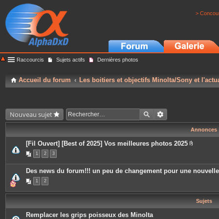
> Concour
Raccourcis
Sujets actifs
Dernières photos
Accueil du forum
Les boitiers et objectifs Minolta/Sony et l'actu
Nouveau sujet
Annonces
[Fil Ouvert] [Best of 2025] Vos meilleures photos 2025
P
1
2
3
i
è
c
Des news du forum!!! un peu de changement pour une nouvell
e
s
1
2
j
o
i
Sujets
n
t
e
Remplacer les grips poisseux des Minolta