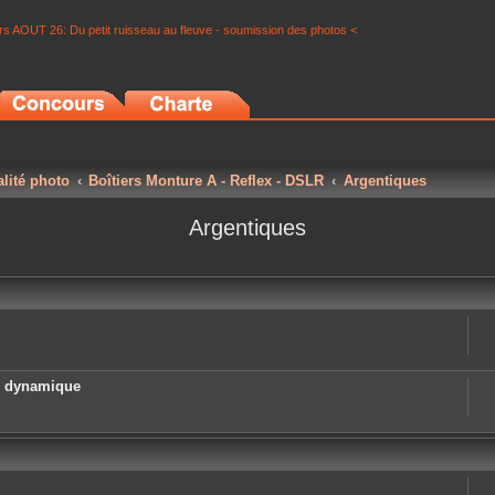
s AOUT 26: Du petit ruisseau au fleuve - soumission des photos <
alité photo
Boîtiers Monture A - Reflex - DSLR
Argentiques
Argentiques
e dynamique