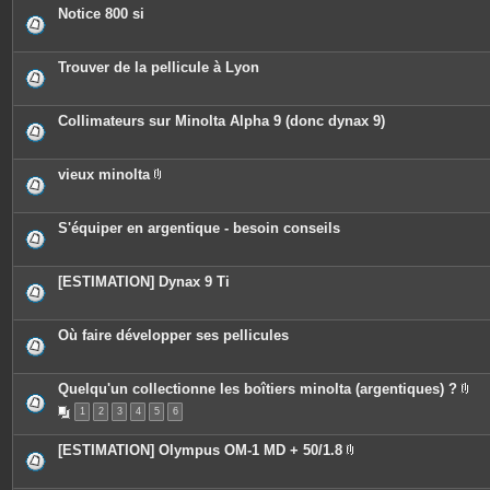
c
Notice 800 si
e
s
j
o
Trouver de la pellicule à Lyon
i
n
t
e
Collimateurs sur Minolta Alpha 9 (donc dynax 9)
s
vieux minolta
P
i
è
c
S'équiper en argentique - besoin conseils
e
s
j
o
[ESTIMATION] Dynax 9 Ti
i
n
t
e
Où faire développer ses pellicules
s
Quelqu'un collectionne les boîtiers minolta (argentiques) ?
P
1
2
3
4
5
6
i
è
c
[ESTIMATION] Olympus OM-1 MD + 50/1.8
e
P
s
i
j
è