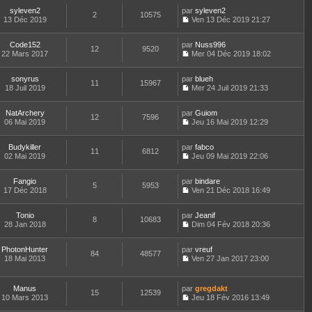
o
r
l
r
l
s
syleven2
par
n
syleven2
n
t
m
2
10575
e
a
13 Déc 2019
s
Ven 13 Déc 2019 21:27
i
e
e
d
g
C
u
e
r
s
e
e
o
l
r
l
s
r
Code152
par
n
Nuss996
t
m
12
9520
e
a
n
22 Mars 2017
s
Mer 04 Déc 2019 18:02
e
e
d
g
i
C
u
r
s
e
e
e
o
l
l
s
r
r
sonyrus
par
n
blueh
t
11
15967
e
a
n
m
18 Juil 2019
s
Mer 24 Juil 2019 21:33
e
d
g
i
C
e
u
r
e
e
e
o
s
l
l
r
r
NatArchery
par
n
Guiom
s
t
12
7596
e
n
m
06 Mai 2019
s
Jeu 16 Mai 2019 12:29
a
e
d
i
C
e
u
g
r
e
e
o
s
l
e
l
r
r
Budykiller
par
n
fabco
s
t
11
6812
e
n
m
02 Mai 2019
s
Jeu 09 Mai 2019 22:06
a
e
d
i
C
e
u
g
r
e
e
o
s
l
e
l
r
r
Fangio
par
n
bindare
s
t
5
5953
e
n
m
17 Déc 2018
s
Ven 21 Déc 2018 16:49
a
e
d
i
C
e
u
g
r
e
e
o
s
l
e
l
r
r
Tonio
par
n
Jeanif
s
t
8
10683
e
n
m
28 Jan 2018
s
Dim 04 Fév 2018 20:36
a
e
d
i
C
e
u
g
r
e
e
o
s
l
e
l
r
r
PhotonHunter
par
n
vreuf
s
t
84
48577
e
n
m
18 Mai 2013
s
Ven 27 Jan 2017 23:00
a
e
d
i
C
e
u
g
r
e
e
o
s
l
e
l
r
r
n
s
t
e
Manus
par
gregdakt
n
m
15
12539
s
a
e
d
10 Mars 2013
Jeu 18 Fév 2016 13:49
i
e
u
g
r
C
e
e
s
l