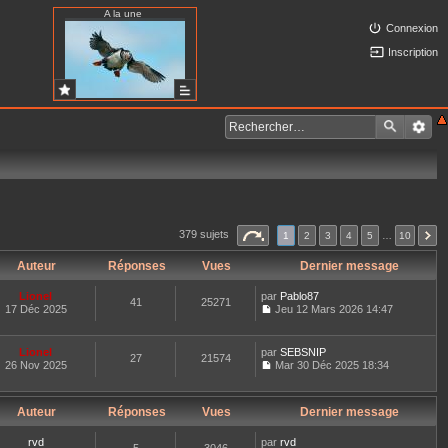
A la une
Connexion
Inscription
379 sujets
1
2
3
4
5
…
10
Auteur
Réponses
Vues
Dernier message
Lionel
par
Pablo87
41
25271
17 Déc 2025
Jeu 12 Mars 2026 14:47
C
o
n
Lionel
par
SEBSNIP
27
21574
s
26 Nov 2025
Mar 30 Déc 2025 18:34
u
C
l
o
t
n
e
Auteur
Réponses
Vues
Dernier message
s
r
u
l
l
rvd
par
rvd