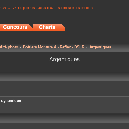
s AOUT 26: Du petit ruisseau au fleuve - soumission des photos <
alité photo
Boîtiers Monture A - Reflex - DSLR
Argentiques
Argentiques
e dynamique