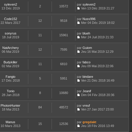
o
r
l
r
l
s
syleven2
par
n
syleven2
n
t
m
2
10572
e
a
13 Déc 2019
s
Ven 13 Déc 2019 21:27
i
e
e
d
g
C
u
e
r
s
e
e
o
l
r
l
s
r
Code152
par
n
Nuss996
t
m
12
9518
e
a
n
22 Mars 2017
s
Mer 04 Déc 2019 18:02
e
e
d
g
i
C
u
r
s
e
e
e
o
l
l
s
r
r
sonyrus
par
n
blueh
t
11
15961
e
a
n
m
18 Juil 2019
s
Mer 24 Juil 2019 21:33
e
d
g
i
C
e
u
r
e
e
e
o
s
l
l
r
r
NatArchery
par
n
Guiom
s
t
12
7595
e
n
m
06 Mai 2019
s
Jeu 16 Mai 2019 12:29
a
e
d
i
C
e
u
g
r
e
e
o
s
l
e
l
r
r
Budykiller
par
n
fabco
s
t
11
6810
e
n
m
02 Mai 2019
s
Jeu 09 Mai 2019 22:06
a
e
d
i
C
e
u
g
r
e
e
o
s
l
e
l
r
r
Fangio
par
n
bindare
s
t
5
5951
e
n
m
17 Déc 2018
s
Ven 21 Déc 2018 16:49
a
e
d
i
C
e
u
g
r
e
e
o
s
l
e
l
r
r
Tonio
par
n
Jeanif
s
t
8
10680
e
n
m
28 Jan 2018
s
Dim 04 Fév 2018 20:36
a
e
d
i
C
e
u
g
r
e
e
o
s
l
e
l
r
r
PhotonHunter
par
n
vreuf
s
t
84
48572
e
n
m
18 Mai 2013
s
Ven 27 Jan 2017 23:00
a
e
d
i
C
e
u
g
r
e
e
o
s
l
e
l
r
r
n
s
t
e
Manus
par
gregdakt
n
m
15
12536
s
a
e
d
10 Mars 2013
Jeu 18 Fév 2016 13:49
i
e
u
g
r
C
e
e
s
l