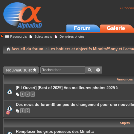
> Concour
Raccourcis
Sujets actifs
Dernières photos
Accueil du forum
Les boitiers et objectifs Minolta/Sony et l'actu
Nouveau sujet
Annonces
[Fil Ouvert] [Best of 2025] Vos meilleures photos 2025
P
1
2
3
i
è
c
Des news du forum!!! un peu de changement pour une nouvell
e
s
1
2
j
o
i
Sujets
n
t
e
Remplacer les grips poisseux des Minolta