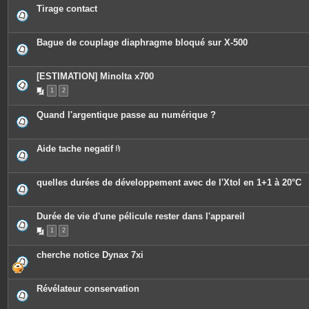
o
c
Tirage contact
i
e
n
s
t
j
e
o
Bague de couplage diaphragme bloqué sur X-500
s
i
n
t
e
[ESTIMATION] Minolta x700
s
1
2
Quand l'argentique passe au numérique ?
Aide tache negatif
P
i
è
c
quelles durées de développement avec de l'Xtol en 1+1 à 20°C
e
s
j
o
Durée de vie d'une pélicule rester dans l'appareil
i
n
1
2
t
e
cherche notice Dynax 7xi
s
Révélateur conservation