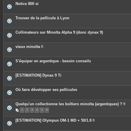
c
Notice 800 si
e
s
j
o
Trouver de la pellicule à Lyon
i
n
t
e
Collimateurs sur Minolta Alpha 9 (donc dynax 9)
s
vieux minolta
P
i
è
c
S'équiper en argentique - besoin conseils
e
s
j
o
[ESTIMATION] Dynax 9 Ti
i
n
t
e
Où faire développer ses pellicules
s
Quelqu'un collectionne les boîtiers minolta (argentiques) ?
P
1
2
3
4
5
6
i
è
c
[ESTIMATION] Olympus OM-1 MD + 50/1.8
e
P
s
i
j
è