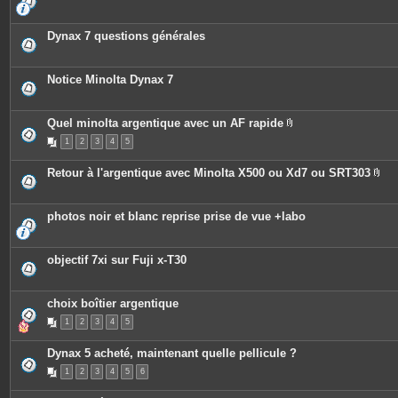
s
Dynax 7 questions générales
Notice Minolta Dynax 7
Quel minolta argentique avec un AF rapide
P
1
2
3
4
5
i
è
c
Retour à l'argentique avec Minolta X500 ou Xd7 ou SRT303
e
P
s
i
j
è
o
c
photos noir et blanc reprise prise de vue +labo
i
e
n
s
t
j
e
o
objectif 7xi sur Fuji x-T30
s
i
n
t
e
choix boîtier argentique
s
1
2
3
4
5
Dynax 5 acheté, maintenant quelle pellicule ?
1
2
3
4
5
6