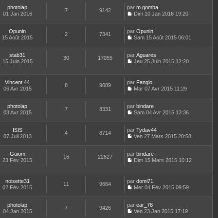
e
l
o
r
r
s
t
e
photolap
par
n
m gomba
n
m
7
9142
a
e
d
01 Jan 2016
s
Dim 10 Jan 2016 19:20
i
e
g
r
C
e
u
e
s
e
l
o
r
l
r
s
e
Opunin
par
n
Opunin
n
t
m
2
7341
a
d
15 Août 2015
s
Sam 15 Août 2015 06:01
i
e
e
g
C
e
u
e
r
s
e
o
r
l
r
l
s
stab31
par
n
Aguares
n
t
m
30
17055
e
a
15 Juin 2015
s
Jeu 25 Juin 2015 12:20
i
e
e
d
g
C
u
e
r
s
e
e
o
l
r
l
s
r
n
t
m
e
Vincent 44
par
Fangio
a
n
8
9089
s
e
e
d
06 Avr 2015
Mar 07 Avr 2015 11:29
g
i
u
r
C
s
e
e
e
l
l
o
s
r
r
t
e
photolap
par
n
bindare
a
n
m
7
8331
e
d
03 Avr 2015
s
Sam 04 Avr 2015 13:36
g
i
e
r
C
e
u
e
e
s
l
o
r
l
r
s
e
ISIS
par
n
Tydav44
n
t
m
4
8714
a
d
07 Juil 2013
s
Ven 27 Mars 2015 20:58
i
e
e
g
C
e
u
e
r
s
e
o
r
l
r
l
s
Guiom
par
n
bindare
n
t
m
16
22627
e
a
23 Fév 2015
s
Dim 15 Mars 2015 10:12
i
e
e
d
g
C
u
e
r
s
e
e
o
l
r
l
s
r
n
t
m
e
noisette31
par
domi71
a
n
11
9664
s
e
e
d
02 Fév 2015
Mer 04 Fév 2015 09:59
g
i
u
r
C
s
e
e
e
l
l
o
s
r
r
t
e
photolap
par
n
ear_78
a
n
m
7
9426
e
d
04 Jan 2015
s
Ven 23 Jan 2015 17:19
g
i
e
r
C
e
u