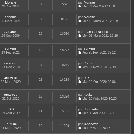
e
n
a
n
m
Morane
par
Morane
e
d
0
7228
s
g
i
e
21 Avr 2021
Mer 21 Avr 2021 11:19
r
e
u
e
e
C
s
l
r
l
r
o
s
e
n
t
m
sonyrus
par
n
Morane
a
d
3
8103
i
e
e
06 Mars 2021
s
Mer 10 Mars 2021 23:18
g
e
e
r
C
s
u
e
r
r
l
o
s
l
n
m
e
Aguares
par
n
Jean-Christophe
a
t
26
13520
i
e
d
25 Sep 2009
s
Mer 03 Mars 2021 12:29
g
e
e
C
s
e
u
e
r
r
o
s
r
l
l
m
n
a
n
t
e
sonyrus
par
sonyrus
e
12
10277
s
g
i
e
d
19 Fév 2021
Jeu 25 Fév 2021 19:12
s
u
e
e
r
C
e
s
l
r
l
o
r
a
t
m
e
creareve
par
n
Portal
n
8
10275
g
e
e
d
23 Nov 2020
s
Ven 27 Nov 2020 17:19
i
e
r
C
s
e
u
e
l
o
s
r
l
r
e
ianisviolet
par
n
007
a
n
t
m
23
16238
d
22 Mars 2020
s
Mar 20 Oct 2020 09:06
g
i
e
e
C
e
u
e
e
r
s
o
r
l
r
l
s
n
n
t
m
e
creareve
par
kevlar
a
12
13220
s
i
e
e
d
31 Juil 2020
Mar 25 Août 2020 20:25
g
u
e
r
C
s
e
e
l
r
l
o
s
r
t
m
e
ISIS
par
n
Karlmarto
a
n
14
7702
e
e
d
19 Août 2012
s
Mer 08 Avr 2020 15:06
g
i
r
C
s
e
u
e
e
l
o
s
r
l
r
e
Le-dude
par
n
jlonzeweb
a
n
t
m
10
11209
d
21 Mars 2020
s
Lun 06 Avr 2020 15:17
g
i
e
e
C
e
u
e
e
r
s