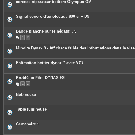
adresse réparateur boitiers Olympus OM
Signal sonore d'autofocus / 800 si + D9
Bande blanche sur le négatif...
P
1
2
i
è
c
Minolta Dynax 9 - Affichage faible des informations dans le vise
e
s
j
o
Estimation boitier dynax 7 avec VC7
i
n
t
e
Problème Film DYNAX 9XI
s
1
2
Bobineuse
Table lumineuse
Centenaire
P
i
è