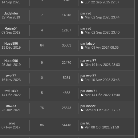
5
3040
e
t
14 Sep 2025
Lun 22 Sep 2025 22:37
d
C
e
e
o
r
r
Budykiller
par
n
rvd
l
7
14818
n
27 Mai 2019
s
Mar 02 Sep 2025 23:44
e
i
C
u
d
e
o
l
e
Raisin54
par
r
n
rvd
t
r
4
12107
09 Sep 2019
m
s
Mar 02 Sep 2025 23:40
e
n
C
e
u
r
i
o
s
l
l
e
Nuss996
par
n
fabco
s
t
64
35883
e
r
13 Déc 2019
s
Mar 09 Avr 2024 08:35
a
e
d
m
C
u
g
r
e
e
o
l
e
l
r
s
n
t
e
Nuss996
par
whe77
n
s
9
22470
s
e
d
25 Juin 2019
Dim 19 Nov 2023 23:03
i
a
u
r
C
e
e
g
l
l
o
r
r
e
t
e
whe77
par
n
whe77
n
m
0
5251
e
d
16 Nov 2023
s
Jeu 16 Nov 2023 23:46
i
e
r
C
e
u
e
s
l
o
r
l
r
s
e
tof51430
par
n
domi71
n
t
m
5
4368
a
d
14 Déc 2022
s
Mer 14 Déc 2022 17:40
i
e
e
g
C
e
u
e
r
s
e
o
r
l
r
l
s
daw33
par
n
kevlar
n
t
m
76
25543
e
a
23 Juin 2021
s
Sam 09 Oct 2021 17:27
i
e
e
d
g
C
u
e
r
s
e
e
o
l
r
l
s
r
n
t
m
e
Tonio
par
tilu
a
n
86
54418
s
e
e
d
07 Fév 2017
Ven 08 Oct 2021 21:59
g
i
u
r
C
s
e
e
e
l
l
o
s
r
r
t