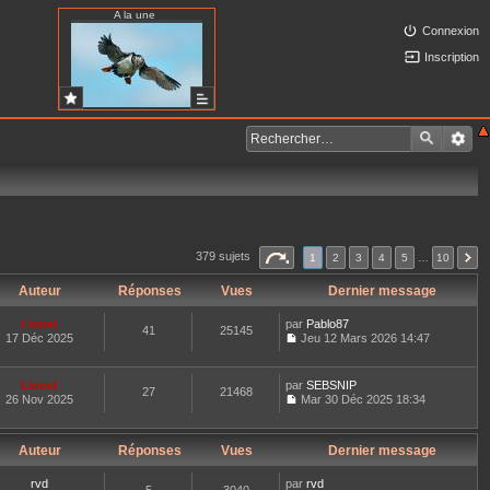
A la une
Connexion
Inscription
379 sujets
1
2
3
4
5
…
10
Auteur
Réponses
Vues
Dernier message
Lionel
par
Pablo87
41
25145
17 Déc 2025
Jeu 12 Mars 2026 14:47
C
o
n
Lionel
par
SEBSNIP
27
21468
s
26 Nov 2025
Mar 30 Déc 2025 18:34
u
C
l
o
t
n
e
Auteur
Réponses
Vues
Dernier message
s
r
u
l
l
rvd
par
rvd