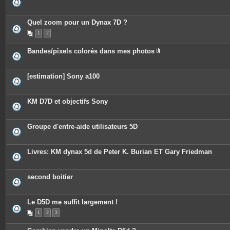
Quel zoom pour un Dynax 7D ?
1
2
Bandes/pixels colorés dans mes photos
P
i
è
c
[estimation] Sony a100
e
s
j
o
KM D7D et objectifs Sony
i
n
t
e
Groupe d'entre-aide utilisateurs 5D
s
Livres: KM dynax 5d de Peter K. Burian ET Gary Friedman
second boitier
Le D5D me suffit largement !
1
2
3