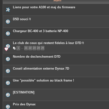
Sujets
e
s
Liens pour votre A100 et maj du firmware
D5D souci
P
i
è
c
Chargeur BC-400 et 3 batterie NP-400
e
s
j
o
Le club de ceux qui restent fideles à leur D7D
i
P
n
1
…
21
22
23
24
25
i
t
è
e
c
Nombre de declenchement D7D
s
e
s
j
o
Coseil alimentation externe Dynax 7D
i
n
t
e
Une "possible" solution au black frame !
s
[ESTIMATION]
Prix des Dynax