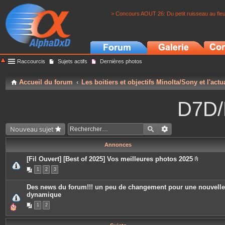
> Concours AOUT 26: Du petit ruisseau au fle
Raccourcis
Sujets actifs
Dernières photos
Accueil du forum
Les boitiers et objectifs Minolta/Sony et l'actu
D7D/
Nouveau sujet
Annonces
[Fil Ouvert] [Best of 2025] Vos meilleures photos 2025
P
1
2
3
i
è
c
Des news du forum!!! un peu de changement pour une nouvelle
e
dynamique
s
j
1
2
o
i
n
t