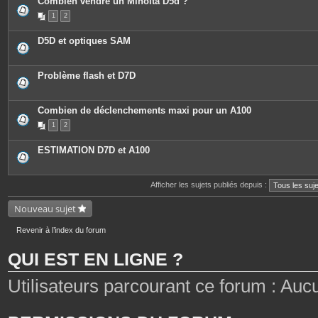
Combien vendre un Minolta D5d ?
1
2
D5D et optiques SAM
Problème flash et D7D
Combien de déclenchements maxi pour un A100
1
2
ESTIMATION D7D et A100
Afficher les sujets publiés depuis :
Nouveau sujet
Revenir à l’index du forum
QUI EST EN LIGNE ?
Utilisateurs parcourant ce forum : Aucun 