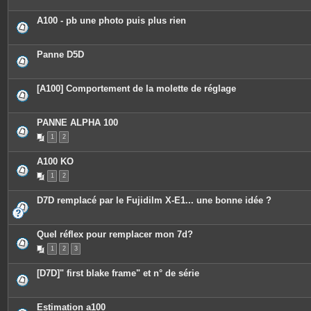
A100 - pb une photo puis plus rien
Panne D5D
[A100] Comportement de la molette de réglage
PANNE ALPHA 100
1
2
A100 KO
1
2
D7D remplacé par le Fujidilm X-E1... une bonne idée ?
Quel réflex pour remplacer mon 7d?
1
2
3
[D7D]" first blake frame" et n° de série
Estimation a100