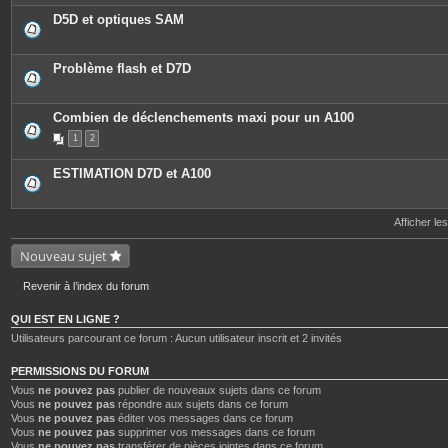
D5D et optiques SAM
Problème flash et D7D
Combien de déclenchements maxi pour un A100
1
2
ESTIMATION D7D et A100
Afficher le
Nouveau sujet
Revenir à l’index du forum
QUI EST EN LIGNE ?
Utilisateurs parcourant ce forum : Aucun utilisateur inscrit et 2 invités
PERMISSIONS DU FORUM
Vous
ne pouvez pas
publier de nouveaux sujets dans ce forum
Vous
ne pouvez pas
répondre aux sujets dans ce forum
Vous
ne pouvez pas
éditer vos messages dans ce forum
Vous
ne pouvez pas
supprimer vos messages dans ce forum
Vous
ne pouvez pas
transférer de pièces jointes dans ce forum