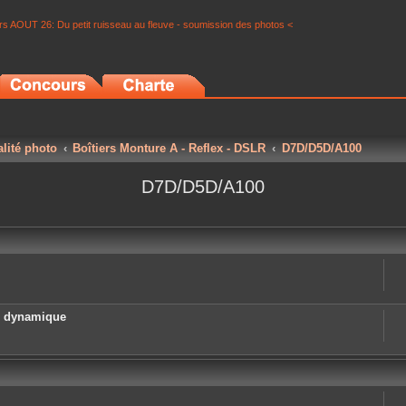
s AOUT 26: Du petit ruisseau au fleuve - soumission des photos <
alité photo
Boîtiers Monture A - Reflex - DSLR
D7D/D5D/A100
D7D/D5D/A100
e dynamique