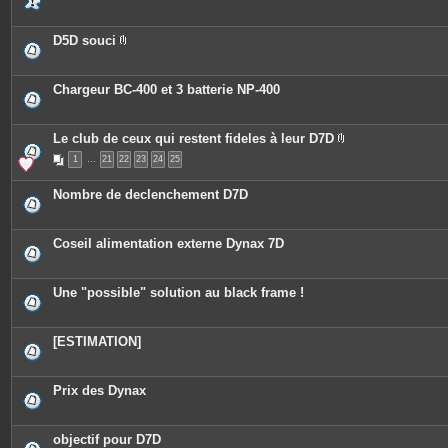
s
D5D souci
P
i
è
c
Chargeur BC-400 et 3 batterie NP-400
e
s
j
o
Le club de ceux qui restent fideles à leur D7D
i
P
n
1
…
21
22
23
24
25
i
t
è
e
c
Nombre de declenchement D7D
s
e
s
j
o
Coseil alimentation externe Dynax 7D
i
n
t
e
Une "possible" solution au black frame !
s
[ESTIMATION]
Prix des Dynax
objectif pour D7D