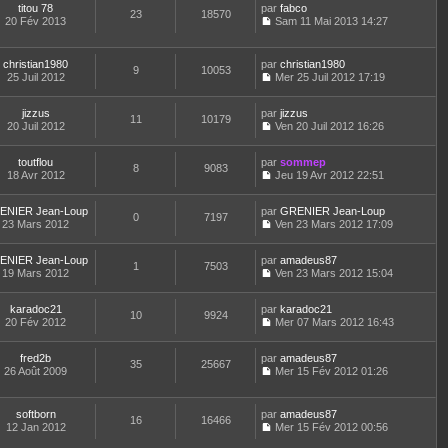
a
m
e
titou 78
par
n
fabco
n
t
23
18570
g
e
d
20 Fév 2013
s
Sam 11 Mai 2013 14:27
i
e
e
C
s
e
u
e
r
o
s
r
l
r
l
n
a
n
t
m
e
christian1980
par
christian1980
9
10053
s
g
i
e
e
d
25 Juil 2012
Mer 25 Juil 2012 17:19
u
e
e
r
C
s
e
l
r
l
o
s
r
t
m
e
jizzus
par
n
jizzus
a
n
11
10179
e
e
d
20 Juil 2012
s
Ven 20 Juil 2012 16:26
g
i
r
C
s
e
u
e
e
l
o
s
r
l
r
e
toutflou
par
n
sommep
a
n
t
m
8
9083
d
18 Avr 2012
s
Jeu 19 Avr 2012 22:51
g
i
e
e
C
e
u
e
e
r
s
o
r
l
r
l
s
ENIER Jean-Loup
par
n
GRENIER Jean-Loup
n
t
m
0
7197
e
a
23 Mars 2012
s
Ven 23 Mars 2012 17:09
i
e
e
d
g
C
u
e
r
s
e
e
o
l
r
l
s
r
ENIER Jean-Loup
par
n
amadeus87
t
m
1
7503
e
a
n
19 Mars 2012
s
Ven 23 Mars 2012 15:04
e
e
d
g
i
C
u
r
s
e
e
e
o
l
l
s
r
r
karadoc21
par
n
karadoc21
t
10
9924
e
a
n
m
20 Fév 2012
s
Mer 07 Mars 2012 16:43
e
d
g
i
C
e
u
r
e
e
e
o
s
l
l
r
r
fred2b
par
n
amadeus87
s
t
35
25667
e
n
m
26 Août 2009
s
Mer 15 Fév 2012 01:26
a
e
d
i
C
e
u
g
r
e
e
o
s
l
e
l
r
r
n
s
t
e
softborn
par
amadeus87
n
m
16
16466
s
a
e
d
12 Jan 2012
Mer 15 Fév 2012 00:56
i
e
u
g
r
C
e
e
s
l