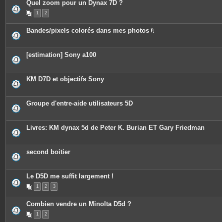
Quel zoom pour un Dynax 7D ?
1
2
Bandes/pixels colorés dans mes photos
P
i
è
c
[estimation] Sony a100
e
s
j
o
KM D7D et objectifs Sony
i
n
t
e
Groupe d'entre-aide utilisateurs 5D
s
Livres: KM dynax 5d de Peter K. Burian ET Gary Friedman
second boitier
Le D5D me suffit largement !
1
2
3
Combien vendre un Minolta D5d ?
1
2