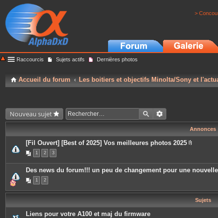
> Concour
Raccourcis
Sujets actifs
Dernières photos
Accueil du forum
Les boitiers et objectifs Minolta/Sony et l'actu
Nouveau sujet
Annonces
[Fil Ouvert] [Best of 2025] Vos meilleures photos 2025
P
1
2
3
i
è
c
Des news du forum!!! un peu de changement pour une nouvell
e
s
1
2
j
o
i
Sujets
n
t
e
Liens pour votre A100 et maj du firmware