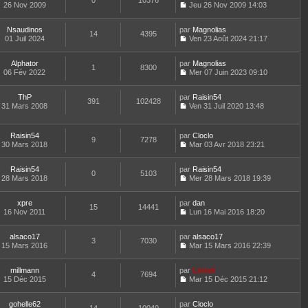
0
10376
e
t
26 Nov 2009
Jeu 26 Nov 2009 14:03
d
C
e
e
o
r
r
Nsaudinos
par
n
Magnolias
l
14
4395
n
01 Juil 2024
s
Ven 23 Août 2024 21:17
e
i
C
u
d
e
o
l
e
Alphator
par
r
n
Magnolias
t
r
1
8300
06 Fév 2022
m
s
Mer 07 Juin 2023 09:10
e
n
C
e
u
r
i
o
s
l
l
e
ThP
par
n
Raisin54
s
t
391
102428
e
r
31 Mars 2008
s
Ven 31 Juil 2020 13:48
a
e
d
m
C
u
g
r
e
e
o
l
e
l
r
s
n
t
e
Raisin54
par
Cloclo
n
s
9
7278
s
e
d
30 Mars 2018
Mar 03 Avr 2018 23:21
i
a
u
r
C
e
e
g
l
l
o
r
r
e
t
e
Raisin54
par
n
Raisin54
n
m
0
5103
e
d
28 Mars 2018
s
Mer 28 Mars 2018 19:39
i
e
r
C
e
u
e
s
l
o
r
l
r
s
e
xpre
par
n
dan
n
t
m
15
14441
a
d
16 Nov 2011
s
Lun 16 Mai 2016 18:20
i
e
e
g
C
e
u
e
r
s
e
o
r
l
r
l
s
alsaco17
par
n
alsaco17
n
t
m
3
7030
e
a
15 Mars 2016
s
Mar 15 Mars 2016 22:39
i
e
e
d
g
C
u
e
r
s
e
e
o
l
r
l
s
r
millmann
par
n
Lionel
t
m
4
7694
e
a
n
15 Déc 2015
s
Mar 15 Déc 2015 21:12
e
e
d
g
i
C
u
r
s
e
e
e
o
l
l
s
r
r
gohelle62
par
n
Cloclo
t