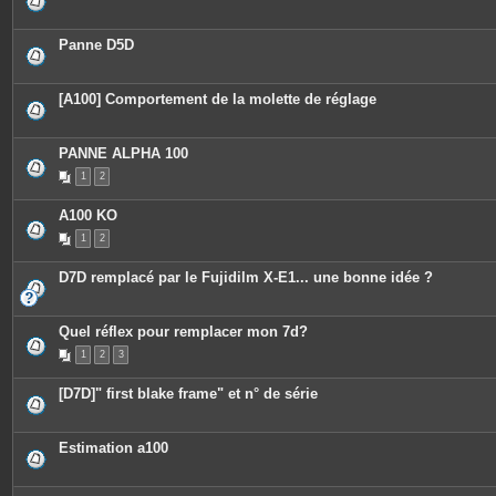
Panne D5D
[A100] Comportement de la molette de réglage
PANNE ALPHA 100
1
2
A100 KO
1
2
D7D remplacé par le Fujidilm X-E1... une bonne idée ?
Quel réflex pour remplacer mon 7d?
1
2
3
[D7D]" first blake frame" et n° de série
Estimation a100