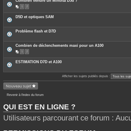
Combien vendre un Minolta D5d ?
1
2
D5D et optiques SAM
Problème flash et D7D
Combien de déclenchements maxi pour un A100
1
2
ESTIMATION D7D et A100
Afficher les sujets publiés depuis :
Nouveau sujet
Revenir à l’index du forum
QUI EST EN LIGNE ?
Utilisateurs parcourant ce forum : Aucun 