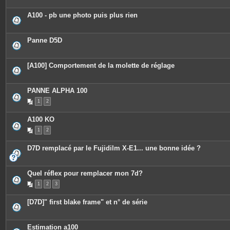
A100 - pb une photo puis plus rien
Panne D5D
[A100] Comportement de la molette de réglage
PANNE ALPHA 100
1
2
A100 KO
1
2
D7D remplacé par le Fujidilm X-E1... une bonne idée ?
Quel réflex pour remplacer mon 7d?
1
2
3
[D7D]" first blake frame" et n° de série
Estimation a100