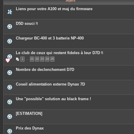
Sujets
e
s
Liens pour votre A100 et maj du firmware
D5D souci
P
i
è
c
Chargeur BC-400 et 3 batterie NP-400
e
s
j
o
Le club de ceux qui restent fideles à leur D7D
i
P
n
1
…
21
22
23
24
25
i
t
è
e
c
Nombre de declenchement D7D
s
e
s
j
o
Coseil alimentation externe Dynax 7D
i
n
t
e
Une "possible" solution au black frame !
s
[ESTIMATION]
Prix des Dynax