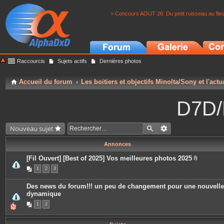
> Concours AOUT 26: Du petit ruisseau au fle
Raccourcis
Sujets actifs
Dernières photos
Accueil du forum
Les boitiers et objectifs Minolta/Sony et l'actu
D7D/
Nouveau sujet
Annonces
[Fil Ouvert] [Best of 2025] Vos meilleures photos 2025
P
1
2
3
i
è
c
Des news du forum!!! un peu de changement pour une nouvelle
e
dynamique
s
j
1
2
o
i
n
t