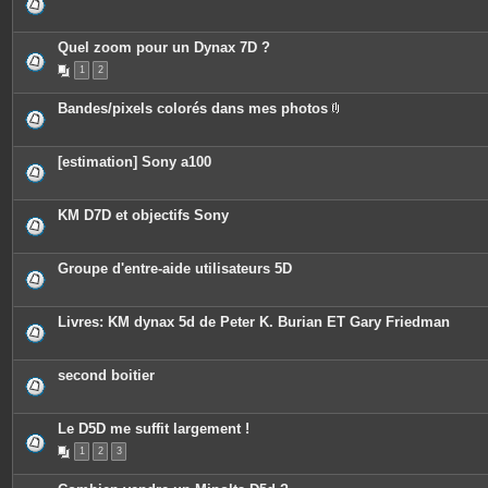
Quel zoom pour un Dynax 7D ?
1
2
Bandes/pixels colorés dans mes photos
P
i
è
c
[estimation] Sony a100
e
s
j
o
KM D7D et objectifs Sony
i
n
t
e
Groupe d'entre-aide utilisateurs 5D
s
Livres: KM dynax 5d de Peter K. Burian ET Gary Friedman
second boitier
Le D5D me suffit largement !
1
2
3