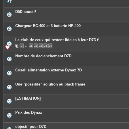
s
D5D souci
P
i
è
c
Chargeur BC-400 et 3 batterie NP-400
e
s
j
o
Le club de ceux qui restent fideles à leur D7D
i
P
n
1
…
21
22
23
24
25
i
t
è
e
c
Nombre de declenchement D7D
s
e
s
j
o
Coseil alimentation externe Dynax 7D
i
n
t
e
Une "possible" solution au black frame !
s
[ESTIMATION]
Prix des Dynax
objectif pour D7D