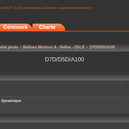
s AOUT 26: Du petit ruisseau au fleuve - soumission des photos <
alité photo
Boîtiers Monture A - Reflex - DSLR
D7D/D5D/A100
D7D/D5D/A100
e dynamique