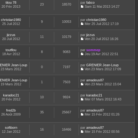
a
m
e
titou 78
par
n
fabco
n
t
23
18570
g
e
d
20 Fév 2013
s
Sam 11 Mai 2013 14:27
i
e
e
C
s
e
u
e
r
o
s
r
l
r
l
n
a
n
t
m
e
christian1980
par
christian1980
9
10053
s
g
i
e
e
d
25 Juil 2012
Mer 25 Juil 2012 17:19
u
e
e
r
C
s
e
l
r
l
o
s
r
t
m
e
jizzus
par
n
jizzus
a
n
11
10179
e
e
d
20 Juil 2012
s
Ven 20 Juil 2012 16:26
g
i
r
C
s
e
u
e
e
l
o
s
r
l
r
e
toutflou
par
n
sommep
a
n
t
m
8
9083
d
18 Avr 2012
s
Jeu 19 Avr 2012 22:51
g
i
e
e
C
e
u
e
e
r
s
o
r
l
r
l
s
ENIER Jean-Loup
par
n
GRENIER Jean-Loup
n
t
m
0
7197
e
a
23 Mars 2012
s
Ven 23 Mars 2012 17:09
i
e
e
d
g
C
u
e
r
s
e
e
o
l
r
l
s
r
ENIER Jean-Loup
par
n
amadeus87
t
m
1
7503
e
a
n
19 Mars 2012
s
Ven 23 Mars 2012 15:04
e
e
d
g
i
C
u
r
s
e
e
e
o
l
l
s
r
r
karadoc21
par
n
karadoc21
t
10
9924
e
a
n
m
20 Fév 2012
s
Mer 07 Mars 2012 16:43
e
d
g
i
C
e
u
r
e
e
e
o
s
l
l
r
r
fred2b
par
n
amadeus87
s
t
35
25667
e
n
m
26 Août 2009
s
Mer 15 Fév 2012 01:26
a
e
d
i
C
e
u
g
r
e
e
o
s
l
e
l
r
r
n
s
t
e
softborn
par
amadeus87
n
m
16
16466
s
a
e
d
12 Jan 2012
Mer 15 Fév 2012 00:56
i
e
u
g
r
C
e
e
s
l