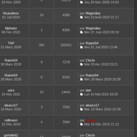
0
10376
e
t
26 Nov 2009
Jeu 26 Nov 2009 14:03
d
C
e
e
o
r
r
Nsaudinos
par
n
Magnolias
l
14
4395
n
01 Juil 2024
s
Ven 23 Août 2024 21:17
e
i
C
u
d
e
o
l
e
Alphator
par
r
n
Magnolias
t
r
1
8300
06 Fév 2022
m
s
Mer 07 Juin 2023 09:10
e
n
C
e
u
r
i
o
s
l
l
e
ThP
par
n
Raisin54
s
t
391
102421
e
r
31 Mars 2008
s
Ven 31 Juil 2020 13:48
a
e
d
m
C
u
g
r
e
e
o
l
e
l
r
s
n
t
e
Raisin54
par
Cloclo
n
s
9
7278
s
e
d
30 Mars 2018
Mar 03 Avr 2018 23:21
i
a
u
r
C
e
e
g
l
l
o
r
r
e
t
e
Raisin54
par
n
Raisin54
n
m
0
5103
e
d
28 Mars 2018
s
Mer 28 Mars 2018 19:39
i
e
r
C
e
u
e
s
l
o
r
l
r
s
e
xpre
par
n
dan
n
t
m
15
14441
a
d
16 Nov 2011
s
Lun 16 Mai 2016 18:20
i
e
e
g
C
e
u
e
r
s
e
o
r
l
r
l
s
alsaco17
par
n
alsaco17
n
t
m
3
7030
e
a
15 Mars 2016
s
Mar 15 Mars 2016 22:39
i
e
e
d
g
C
u
e
r
s
e
e
o
l
r
l
s
r
millmann
par
n
Lionel
t
m
4
7694
e
a
n
15 Déc 2015
s
Mar 15 Déc 2015 21:12
e
e
d
g
i
C
u
r
s
e
e
e
o
l
l
s
r
r
gohelle62
par
n
Cloclo
t