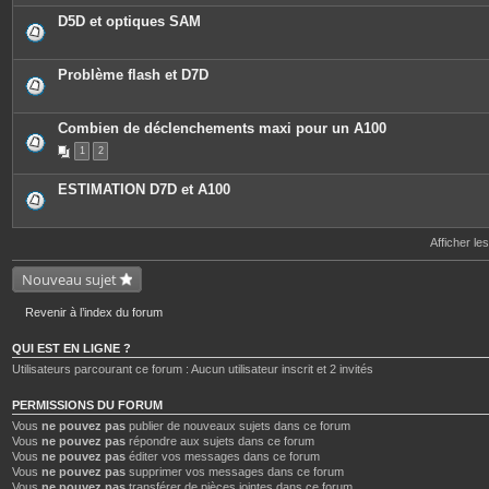
D5D et optiques SAM
Problème flash et D7D
Combien de déclenchements maxi pour un A100
1
2
ESTIMATION D7D et A100
Afficher le
Nouveau sujet
Revenir à l’index du forum
QUI EST EN LIGNE ?
Utilisateurs parcourant ce forum : Aucun utilisateur inscrit et 2 invités
PERMISSIONS DU FORUM
Vous
ne pouvez pas
publier de nouveaux sujets dans ce forum
Vous
ne pouvez pas
répondre aux sujets dans ce forum
Vous
ne pouvez pas
éditer vos messages dans ce forum
Vous
ne pouvez pas
supprimer vos messages dans ce forum
Vous
ne pouvez pas
transférer de pièces jointes dans ce forum