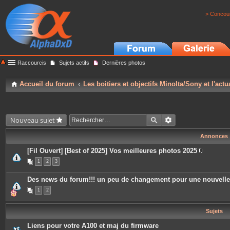
> Concour
Raccourcis
Sujets actifs
Dernières photos
Accueil du forum
Les boitiers et objectifs Minolta/Sony et l'actu
Nouveau sujet
Annonces
[Fil Ouvert] [Best of 2025] Vos meilleures photos 2025
P
1
2
3
i
è
c
Des news du forum!!! un peu de changement pour une nouvell
e
s
1
2
j
o
i
Sujets
n
t
e
Liens pour votre A100 et maj du firmware