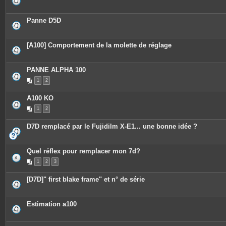
Panne D5D
[A100] Comportement de la molette de réglage
PANNE ALPHA 100
1
2
A100 KO
1
2
D7D remplacé par le Fujidilm X-E1... une bonne idée ?
Quel réflex pour remplacer mon 7d?
1
2
3
[D7D]" first blake frame" et n° de série
Estimation a100