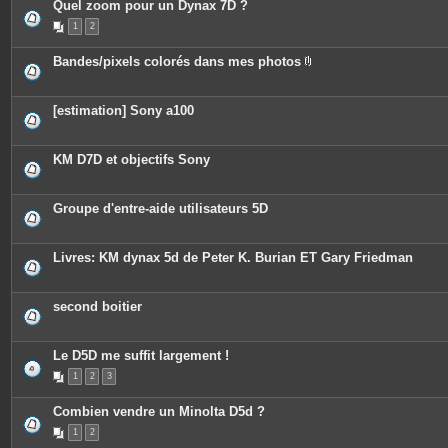
Quel zoom pour un Dynax 7D ?
1
2
Bandes/pixels colorés dans mes photos
P
i
è
c
[estimation] Sony a100
e
s
j
o
KM D7D et objectifs Sony
i
n
t
e
Groupe d'entre-aide utilisateurs 5D
s
Livres: KM dynax 5d de Peter K. Burian ET Gary Friedman
second boitier
Le D5D me suffit largement !
1
2
3
Combien vendre un Minolta D5d ?
1
2