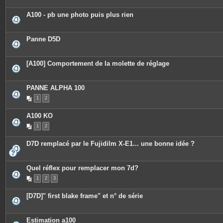
A100 - pb une photo puis plus rien
Panne D5D
[A100] Comportement de la molette de réglage
PANNE ALPHA 100
1
2
A100 KO
1
2
D7D remplacé par le Fujidilm X-E1... une bonne idée ?
Quel réflex pour remplacer mon 7d?
1
2
3
[D7D]" first blake frame" et n° de série
Estimation a100