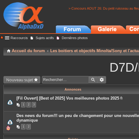
> Concours AOUT 26: Du petit ruisseau au fle
Raccourcis
Sujets actifs
Dernières photos
Accueil du forum
Les boitiers et objectifs Minolta/Sony et l'actu
D7D/
Nouveau sujet
Annonces
[Fil Ouvert] [Best of 2025] Vos meilleures photos 2025
P
1
2
3
i
è
c
Des news du forum!!! un peu de changement pour une nouvelle
e
dynamique
s
j
1
2
o
i
n
t