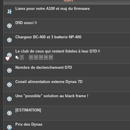
Sujets
e
s
Liens pour votre A100 et maj du firmware
D5D souci
P
i
è
c
Chargeur BC-400 et 3 batterie NP-400
e
s
j
o
Le club de ceux qui restent fideles à leur D7D
i
P
n
1
…
21
22
23
24
25
i
t
è
e
c
Nombre de declenchement D7D
s
e
s
j
o
Coseil alimentation externe Dynax 7D
i
n
t
e
Une "possible" solution au black frame !
s
[ESTIMATION]
Prix des Dynax