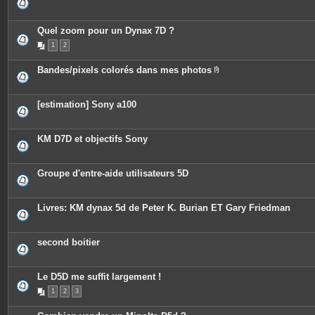
Quel zoom pour un Dynax 7D ?
1
2
Bandes/pixels colorés dans mes photos
P
i
è
c
[estimation] Sony a100
e
s
j
o
KM D7D et objectifs Sony
i
n
t
e
Groupe d'entre-aide utilisateurs 5D
s
Livres: KM dynax 5d de Peter K. Burian ET Gary Friedman
second boitier
Le D5D me suffit largement !
1
2
3