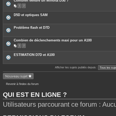
Combien vendre un Minolta D5d ?
1
2
D5D et optiques SAM
Problème flash et D7D
Combien de déclenchements maxi pour un A100
1
2
ESTIMATION D7D et A100
Afficher les sujets publiés depuis :
Nouveau sujet
Revenir à l’index du forum
QUI EST EN LIGNE ?
Utilisateurs parcourant ce forum : Aucun 