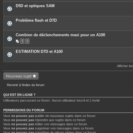
D5D et optiques SAM
Problème flash et D7D
Combien de déclenchements maxi pour un A100
1
2
ESTIMATION D7D et A100
Afficher le
Nouveau sujet
Revenir à l’index du forum
QUI EST EN LIGNE ?
Utilisateurs parcourant ce forum : Aucun utilisateur inscrit et 1 invité
PERMISSIONS DU FORUM
Vous
ne pouvez pas
publier de nouveaux sujets dans ce forum
Vous
ne pouvez pas
répondre aux sujets dans ce forum
Vous
ne pouvez pas
éditer vos messages dans ce forum
Vous
ne pouvez pas
supprimer vos messages dans ce forum
Vous
ne pouvez pas
transférer de pièces jointes dans ce forum