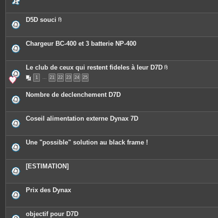
s
D5D souci
P
i
è
c
Chargeur BC-400 et 3 batterie NP-400
e
s
j
o
Le club de ceux qui restent fideles à leur D7D
i
P
n
1
…
21
22
23
24
25
i
t
è
e
c
Nombre de declenchement D7D
s
e
s
j
o
Coseil alimentation externe Dynax 7D
i
n
t
e
Une "possible" solution au black frame !
s
[ESTIMATION]
Prix des Dynax
objectif pour D7D