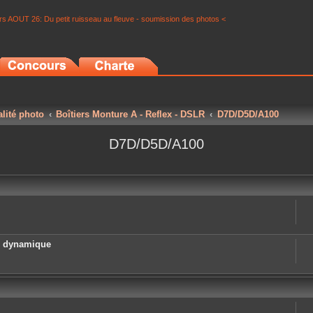
s AOUT 26: Du petit ruisseau au fleuve - soumission des photos <
alité photo
Boîtiers Monture A - Reflex - DSLR
D7D/D5D/A100
D7D/D5D/A100
e dynamique