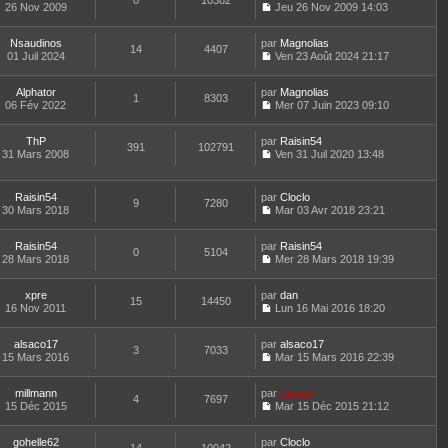
0
10382
e
t
26 Nov 2009
Jeu 26 Nov 2009 14:03
d
C
e
e
o
r
r
Nsaudinos
par
n
Magnolias
l
14
4407
n
01 Juil 2024
s
Ven 23 Août 2024 21:17
e
i
C
u
d
e
o
l
e
Alphator
par
r
n
Magnolias
t
r
1
8303
06 Fév 2022
m
s
Mer 07 Juin 2023 09:10
e
n
C
e
u
r
i
o
s
l
l
e
ThP
par
n
Raisin54
s
t
391
102791
e
r
31 Mars 2008
s
Ven 31 Juil 2020 13:48
a
e
d
m
C
u
g
r
e
e
o
l
e
l
r
s
n
t
e
Raisin54
par
Cloclo
n
s
9
7280
s
e
d
30 Mars 2018
Mar 03 Avr 2018 23:21
i
a
u
r
C
e
e
g
l
l
o
r
r
e
t
e
Raisin54
par
n
Raisin54
n
m
0
5104
e
d
28 Mars 2018
s
Mer 28 Mars 2018 19:39
i
e
r
C
e
u
e
s
l
o
r
l
r
s
e
xpre
par
n
dan
n
t
m
15
14450
a
d
16 Nov 2011
s
Lun 16 Mai 2016 18:20
i
e
e
g
C
e
u
e
r
s
e
o
r
l
r
l
s
alsaco17
par
n
alsaco17
n
t
m
3
7033
e
a
15 Mars 2016
s
Mar 15 Mars 2016 22:39
i
e
e
d
g
C
u
e
r
s
e
e
o
l
r
l
s
r
millmann
par
n
Lionel
t
m
4
7697
e
a
n
15 Déc 2015
s
Mar 15 Déc 2015 21:12
e
e
d
g
i
C
u
r
s
e
e
e
o
l
l
s
r
r
gohelle62
par
n
Cloclo
t