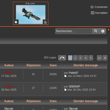
A la une
Connexion
Inscription
803 sujets
1
2
3
4
5
…
21
Auteur
Réponses
Vues
Dernier message
Lionel
par
Pablo87
41
25305
17 Déc 2025
Jeu 12 Mars 2026 14:47
C
o
n
Lionel
par
SEBSNIP
27
21605
s
26 Nov 2025
Mar 30 Déc 2025 18:34
u
C
l
o
t
n
e
Auteur
Réponses
Vues
Dernier message
s
r
u
l
l
Slipsale
par
Slipsale