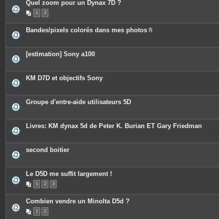
Quel zoom pour un Dynax 7D ?
1
2
Bandes/pixels colorés dans mes photos
P
i
è
c
[estimation] Sony a100
e
s
j
o
KM D7D et objectifs Sony
i
n
t
e
Groupe d'entre-aide utilisateurs 5D
s
Livres: KM dynax 5d de Peter K. Burian ET Gary Friedman
second boitier
Le D5D me suffit largement !
1
2
3
Combien vendre un Minolta D5d ?
1
2