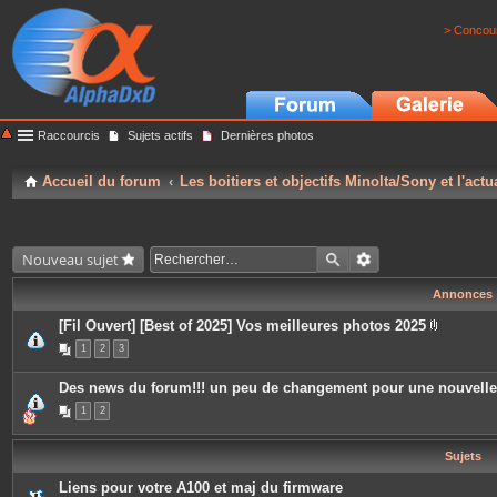
> Concour
Raccourcis
Sujets actifs
Dernières photos
Accueil du forum
Les boitiers et objectifs Minolta/Sony et l'actu
Nouveau sujet
Annonces
[Fil Ouvert] [Best of 2025] Vos meilleures photos 2025
P
1
2
3
i
è
c
Des news du forum!!! un peu de changement pour une nouvell
e
s
1
2
j
o
i
Sujets
n
t
e
Liens pour votre A100 et maj du firmware