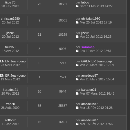
a
m
e
titou 78
par
n
fabco
n
t
23
18581
g
e
d
20 Fév 2013
s
Sam 11 Mai 2013 14:27
i
e
e
C
s
e
u
e
r
o
s
r
l
r
l
n
a
n
t
m
e
christian1980
par
christian1980
9
10061
s
g
i
e
e
d
25 Juil 2012
Mer 25 Juil 2012 17:19
u
e
e
r
C
s
e
l
r
l
o
s
r
t
m
e
jizzus
par
n
jizzus
a
n
11
10189
e
e
d
20 Juil 2012
s
Ven 20 Juil 2012 16:26
g
i
r
C
s
e
u
e
e
l
o
s
r
l
r
e
toutflou
par
n
sommep
a
n
t
m
8
9096
d
18 Avr 2012
s
Jeu 19 Avr 2012 22:51
g
i
e
e
C
e
u
e
e
r
s
o
r
l
r
l
s
ENIER Jean-Loup
par
n
GRENIER Jean-Loup
n
t
m
0
7217
e
a
23 Mars 2012
s
Ven 23 Mars 2012 17:09
i
e
e
d
g
C
u
e
r
s
e
e
o
l
r
l
s
r
ENIER Jean-Loup
par
n
amadeus87
t
m
1
7521
e
a
n
19 Mars 2012
s
Ven 23 Mars 2012 15:04
e
e
d
g
i
C
u
r
s
e
e
e
o
l
l
s
r
r
karadoc21
par
n
karadoc21
t
10
9944
e
a
n
m
20 Fév 2012
s
Mer 07 Mars 2012 16:43
e
d
g
i
C
e
u
r
e
e
e
o
s
l
l
r
r
fred2b
par
n
amadeus87
s
t
35
25687
e
n
m
26 Août 2009
s
Mer 15 Fév 2012 01:26
a
e
d
i
C
e
u
g
r
e
e
o
s
l
e
l
r
r
n
s
t
e
softborn
par
amadeus87
n
m
16
16491
s
a
e
d
12 Jan 2012
Mer 15 Fév 2012 00:56
i
e
u
g
r
C
e
e
s
l