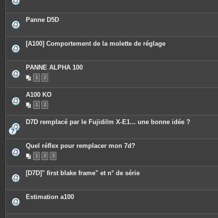
Panne D5D
[A100] Comportement de la molette de réglage
PANNE ALPHA 100
1
2
A100 KO
1
2
D7D remplacé par le Fujidilm X-E1... une bonne idée ?
Quel réflex pour remplacer mon 7d?
1
2
3
[D7D]" first blake frame" et n° de série
Estimation a100