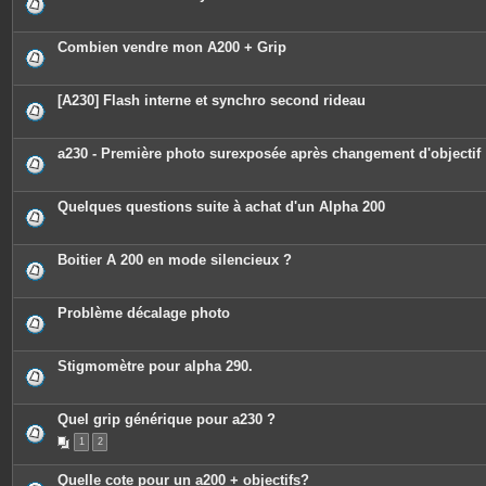
e
s
j
o
Combien vendre mon A200 + Grip
i
n
t
e
[A230] Flash interne et synchro second rideau
s
a230 - Première photo surexposée après changement d'objectif
Quelques questions suite à achat d'un Alpha 200
Boitier A 200 en mode silencieux ?
Problème décalage photo
Stigmomètre pour alpha 290.
Quel grip générique pour a230 ?
1
2
Quelle cote pour un a200 + objectifs?