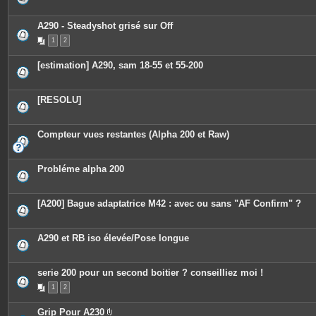
A290 - Steadyshot grisé sur Off
1
2
[estimation] A290, sam 18-55 et 55-200
[RESOLU]
Compteur vues restantes (Alpha 200 et Raw)
Probléme alpha 200
[A200] Bague adaptatrice M42 : avec ou sans "AF Confirm" ?
A290 et RB iso élevée/Pose longue
serie 200 pour un second boitier ? conseilliez moi !
1
2
Grip Pour A230