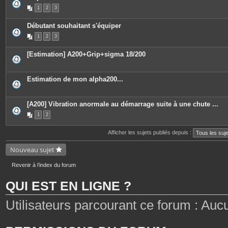
P
1
2
3
i
è
c
Débutant souhaitant s'équiper
e
s
1
2
3
j
o
i
[Estimation] A200+Grip+sigma 18/200
n
t
e
s
Estimation de mon alpha200...
[A200] Vibration anormale au démarrage suite à une chute ...
1
2
Afficher les sujets publiés depuis :
Nouveau sujet
Revenir à l’index du forum
QUI EST EN LIGNE ?
Utilisateurs parcourant ce forum : Aucun 