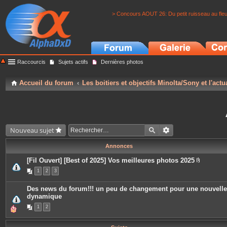
> Concours AOUT 26: Du petit ruisseau au fle
Raccourcis
Sujets actifs
Dernières photos
Accueil du forum
Les boitiers et objectifs Minolta/Sony et l'actu
Nouveau sujet
Annonces
[Fil Ouvert] [Best of 2025] Vos meilleures photos 2025
P
1
2
3
i
è
c
Des news du forum!!! un peu de changement pour une nouvelle
e
dynamique
s
j
1
2
o
i
n
t