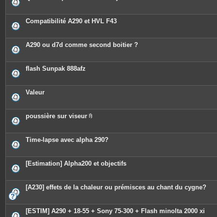
Compatibilité A290 et HVL F43
A290 ou d7d comme second boitier ?
flash Sunpak 888afz
Valeur
poussière sur viseur
P
i
è
c
Time-lapse avec alpha 290?
e
s
j
o
[Estimation] Alpha200 et objectifs
i
n
t
e
[A230] effets de la chaleur ou prémisces au chant du cygne?
s
[ESTIM] A290 + 18-55 + Sony 75-300 + Flash minolta 2000 xi