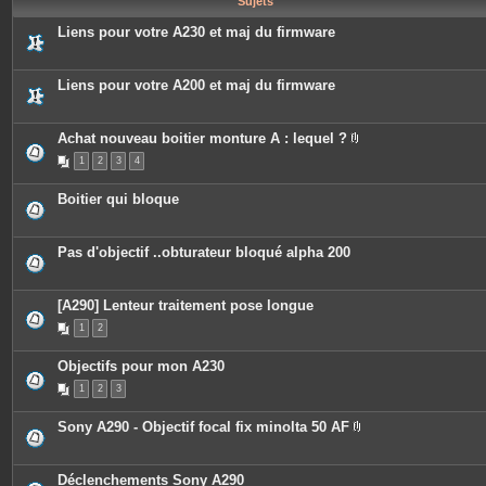
Sujets
e
s
Liens pour votre A230 et maj du firmware
Liens pour votre A200 et maj du firmware
Achat nouveau boitier monture A : lequel ?
P
1
2
3
4
i
è
c
Boitier qui bloque
e
s
j
o
Pas d'objectif ..obturateur bloqué alpha 200
i
n
t
e
[A290] Lenteur traitement pose longue
s
1
2
Objectifs pour mon A230
1
2
3
Sony A290 - Objectif focal fix minolta 50 AF
P
i
è
c
Déclenchements Sony A290