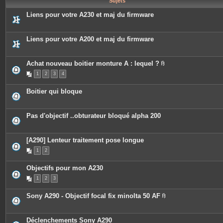
Sujets
e
s
Liens pour votre A230 et maj du firmware
Liens pour votre A200 et maj du firmware
Achat nouveau boitier monture A : lequel ?
P
1
2
3
4
i
è
c
Boitier qui bloque
e
s
j
o
Pas d'objectif ..obturateur bloqué alpha 200
i
n
t
e
[A290] Lenteur traitement pose longue
s
1
2
Objectifs pour mon A230
1
2
3
Sony A290 - Objectif focal fix minolta 50 AF
P
i
è
c
Déclenchements Sony A290