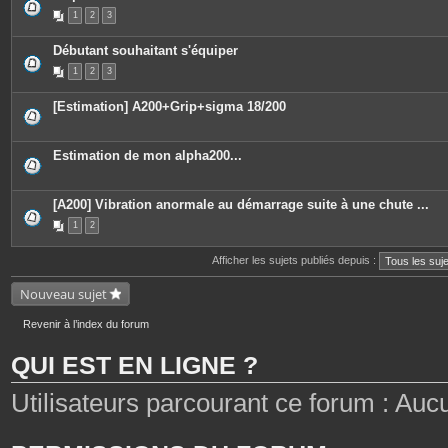
P
1
2
3
i
è
c
Débutant souhaitant s'équiper
e
s
1
2
3
j
o
i
[Estimation] A200+Grip+sigma 18/200
n
t
e
s
Estimation de mon alpha200...
[A200] Vibration anormale au démarrage suite à une chute ...
1
2
Afficher les sujets publiés depuis :
Nouveau sujet
Revenir à l’index du forum
QUI EST EN LIGNE ?
Utilisateurs parcourant ce forum : Aucun 