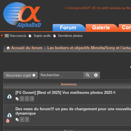
> Concours AOUT 26: Du petit ruisseau au fle
Raccourcis
Sujets actifs
Dernières photos
Accueil du forum
Les boitiers et objectifs Minolta/Sony et l'actu
Nouveau sujet
Annonces
[Fil Ouvert] [Best of 2025] Vos meilleures photos 2025
P
1
2
3
i
è
c
Des news du forum!!! un peu de changement pour une nouvelle
e
dynamique
s
j
1
2
o
i
n
t