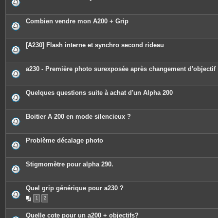
e
s
j
o
Combien vendre mon A200 + Grip
i
n
t
e
[A230] Flash interne et synchro second rideau
s
a230 - Première photo surexposée après changement d'objectif
Quelques questions suite à achat d'un Alpha 200
Boitier A 200 en mode silencieux ?
Problème décalage photo
Stigmomètre pour alpha 290.
Quel grip générique pour a230 ?
1
2
Quelle cote pour un a200 + objectifs?