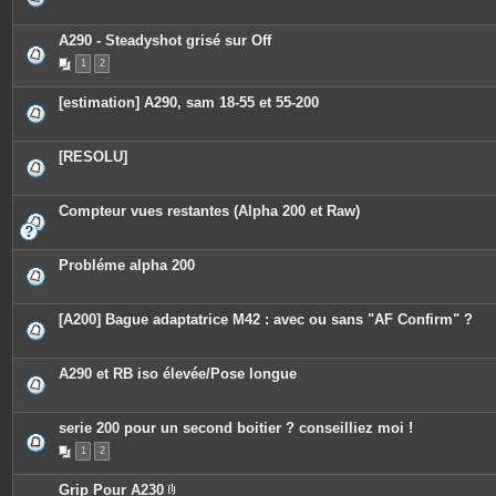
A290 - Steadyshot grisé sur Off
1
2
[estimation] A290, sam 18-55 et 55-200
[RESOLU]
Compteur vues restantes (Alpha 200 et Raw)
Probléme alpha 200
[A200] Bague adaptatrice M42 : avec ou sans "AF Confirm" ?
A290 et RB iso élevée/Pose longue
serie 200 pour un second boitier ? conseilliez moi !
1
2
Grip Pour A230