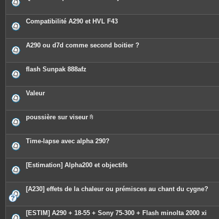
Compatibilité A290 et HVL F43
A290 ou d7d comme second boitier ?
flash Sunpak 888afz
Valeur
poussière sur viseur
P
i
è
c
Time-lapse avec alpha 290?
e
s
j
o
[Estimation] Alpha200 et objectifs
i
n
t
e
[A230] effets de la chaleur ou prémisces au chant du cygne?
s
[ESTIM] A290 + 18-55 + Sony 75-300 + Flash minolta 2000 xi