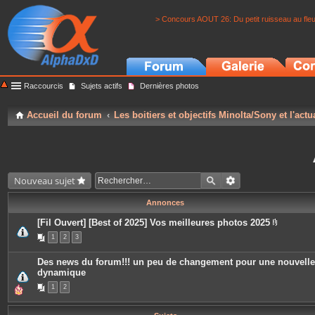
> Concours AOUT 26: Du petit ruisseau au fle
Raccourcis
Sujets actifs
Dernières photos
Accueil du forum
Les boitiers et objectifs Minolta/Sony et l'actu
Nouveau sujet
Annonces
[Fil Ouvert] [Best of 2025] Vos meilleures photos 2025
P
1
2
3
i
è
c
Des news du forum!!! un peu de changement pour une nouvelle
e
dynamique
s
j
1
2
o
i
n
t