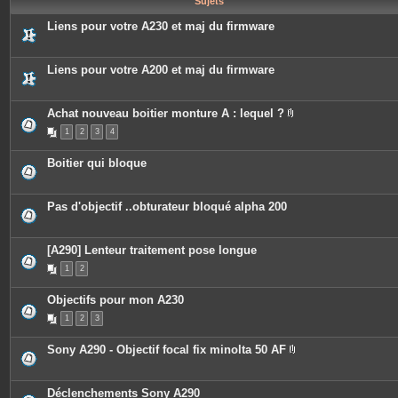
Sujets
e
s
Liens pour votre A230 et maj du firmware
Liens pour votre A200 et maj du firmware
Achat nouveau boitier monture A : lequel ?
P
1
2
3
4
i
è
c
Boitier qui bloque
e
s
j
o
Pas d'objectif ..obturateur bloqué alpha 200
i
n
t
e
[A290] Lenteur traitement pose longue
s
1
2
Objectifs pour mon A230
1
2
3
Sony A290 - Objectif focal fix minolta 50 AF
P
i
è
c
Déclenchements Sony A290