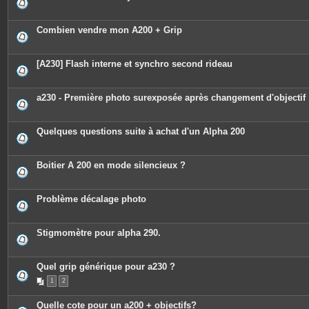
e
s
j
o
Combien vendre mon A200 + Grip
i
n
t
e
[A230] Flash interne et synchro second rideau
s
a230 - Première photo surexposée après changement d'objectif
Quelques questions suite à achat d'un Alpha 200
Boitier A 200 en mode silencieux ?
Problème décalage photo
Stigmomètre pour alpha 290.
Quel grip générique pour a230 ?
1
2
Quelle cote pour un a200 + objectifs?