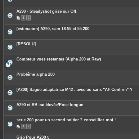
A290 - Steadyshot grisé sur Off
1
2
[estimation] A290, sam 18-55 et 55-200
[RESOLU]
Compteur vues restantes (Alpha 200 et Raw)
Probléme alpha 200
[A200] Bague adaptatrice M42 : avec ou sans "AF Confirm" ?
A290 et RB iso élevée/Pose longue
serie 200 pour un second boitier ? conseilliez moi !
1
2
Grip Pour A230