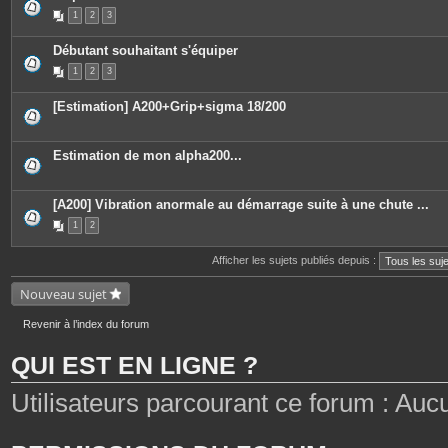
P
1
2
3
i
è
c
Débutant souhaitant s'équiper
e
s
1
2
3
j
o
i
[Estimation] A200+Grip+sigma 18/200
n
t
e
s
Estimation de mon alpha200...
[A200] Vibration anormale au démarrage suite à une chute ...
1
2
Afficher les sujets publiés depuis :
Nouveau sujet
Revenir à l’index du forum
QUI EST EN LIGNE ?
Utilisateurs parcourant ce forum : Aucun 