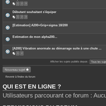
P
1
2
3
i
è
c
Débutant souhaitant s'équiper
e
s
1
2
3
j
o
i
[Estimation] A200+Grip+sigma 18/200
n
t
e
s
Estimation de mon alpha200...
[A200] Vibration anormale au démarrage suite à une chute ...
1
2
Afficher les sujets publiés depuis :
Nouveau sujet
Revenir à l’index du forum
QUI EST EN LIGNE ?
Utilisateurs parcourant ce forum : Aucun 