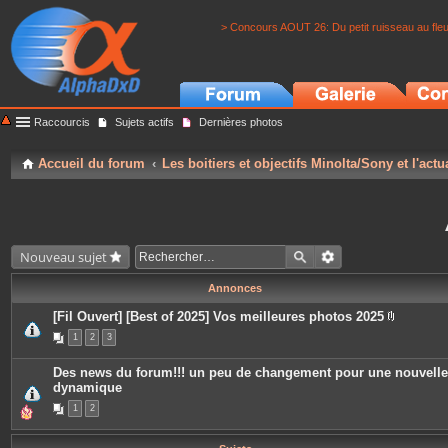
> Concours AOUT 26: Du petit ruisseau au fle
Raccourcis
Sujets actifs
Dernières photos
Accueil du forum
Les boitiers et objectifs Minolta/Sony et l'actu
Nouveau sujet
Annonces
[Fil Ouvert] [Best of 2025] Vos meilleures photos 2025
P
1
2
3
i
è
c
Des news du forum!!! un peu de changement pour une nouvelle
e
dynamique
s
j
1
2
o
i
n
t