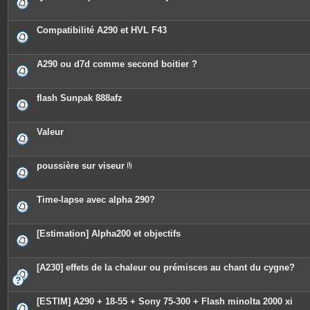
Compatibilité A290 et HVL F43
A290 ou d7d comme second boitier ?
flash Sunpak 888afz
Valeur
poussière sur viseur
P
i
è
c
Time-lapse avec alpha 290?
e
s
j
o
[Estimation] Alpha200 et objectifs
i
n
t
e
[A230] effets de la chaleur ou prémisces au chant du cygne?
s
[ESTIM] A290 + 18-55 + Sony 75-300 + Flash minolta 2000 xi