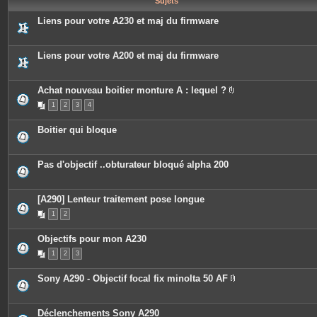
Sujets
e
s
Liens pour votre A230 et maj du firmware
Liens pour votre A200 et maj du firmware
Achat nouveau boitier monture A : lequel ?
P
1
2
3
4
i
è
c
Boitier qui bloque
e
s
j
o
Pas d'objectif ..obturateur bloqué alpha 200
i
n
t
e
[A290] Lenteur traitement pose longue
s
1
2
Objectifs pour mon A230
1
2
3
Sony A290 - Objectif focal fix minolta 50 AF
P
i
è
c
Déclenchements Sony A290