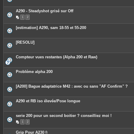
A290 - Steadyshot grisé sur Off
1
2
[estimation] A290, sam 18-55 et 55-200
[RESOLU]
Compteur vues restantes (Alpha 200 et Raw)
Probléme alpha 200
[A200] Bague adaptatrice M42 : avec ou sans "AF Confirm" ?
A290 et RB iso élevée/Pose longue
serie 200 pour un second boitier ? conseilliez moi !
1
2
Grip Pour A230