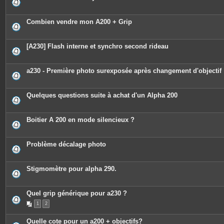
e
s
j
o
Combien vendre mon A200 + Grip
i
n
t
e
[A230] Flash interne et synchro second rideau
s
a230 - Première photo surexposée après changement d'objectif
Quelques questions suite à achat d'un Alpha 200
Boitier A 200 en mode silencieux ?
Problème décalage photo
Stigmomètre pour alpha 290.
Quel grip générique pour a230 ?
1
2
Quelle cote pour un a200 + objectifs?